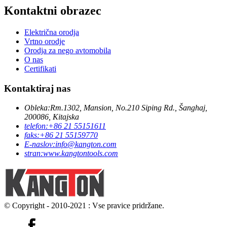
Kontaktni obrazec
Električna orodja
Vrtno orodje
Orodja za nego avtomobila
O nas
Certifikati
Kontaktiraj nas
Obleka:
Rm.1302, Mansion, No.210 Siping Rd., Šanghaj,
200086, Kitajska
telefon:
+86 21 55151611
faks:
+86 21 55159770
E-naslov:
info@kangton.com
stran:
www.kangtontools.com
© Copyright - 2010-2021 : Vse pravice pridržane.