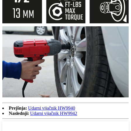
Prejšnja:
Udarni vijačnik HW9940
Naslednji:
Udarni vijačnik HW9942