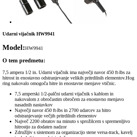
Udarni vijačnik HW9941
Model:
HW9941
O tem predmetu:
7,5 ampera 1/2 in. Udarni vijačnik ima največji navor 450 ft-lbs za
hitrost in enostavno odstranjevanje velikih pritrdilnih elementov.Hog
ring nakovalo omogoča hitre in enostavne menjave vtičnic.
7,5 amperski 1/2-palčni udarni vijačnik s kablom in
nakovalom z obročastim obročem za enostavno menjavo
nasadnih nastavkov
Največji navor 450 ft-lbs in 2700 udarcev za hitro
odstranjevanje večjih pritrdilnih elementov
Največ 2200 obratov na minuto s sprožilcem s spremenljivo
hitrostjo za dodaten nadzor
Združljiv s sistemom za organizacijo stene versa-track, kavelj