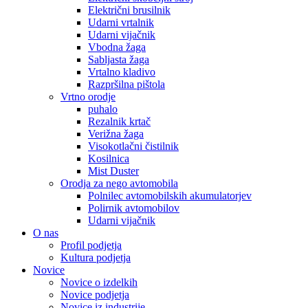
Električni brusilnik
Udarni vrtalnik
Udarni vijačnik
Vbodna žaga
Sabljasta žaga
Vrtalno kladivo
Razpršilna pištola
Vrtno orodje
puhalo
Rezalnik krtač
Verižna žaga
Visokotlačni čistilnik
Kosilnica
Mist Duster
Orodja za nego avtomobila
Polnilec avtomobilskih akumulatorjev
Polirnik avtomobilov
Udarni vijačnik
O nas
Profil podjetja
Kultura podjetja
Novice
Novice o izdelkih
Novice podjetja
Novice iz industrije