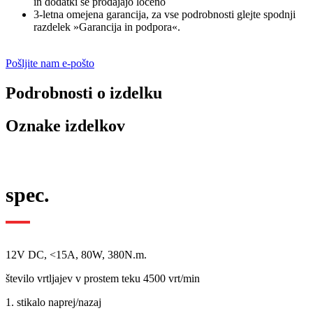
in dodatki se prodajajo ločeno
3-letna omejena garancija, za vse podrobnosti glejte spodnji
razdelek »Garancija in podpora«.
Pošljite nam e-pošto
Podrobnosti o izdelku
Oznake izdelkov
spec.
12V DC, <15A, 80W, 380N.m.
število vrtljajev v prostem teku 4500 vrt/min
1. stikalo naprej/nazaj