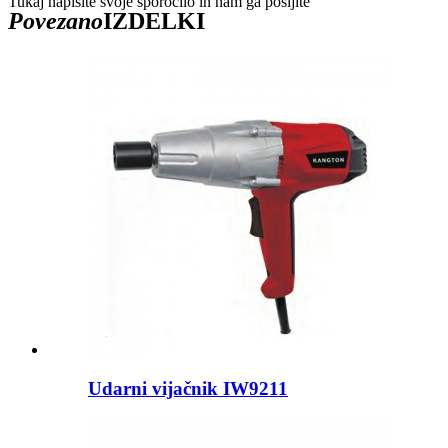
Tukaj napišite svoje sporočilo in nam ga pošljite
Povezano
IZDELKI
Udarni vijačnik IW9211