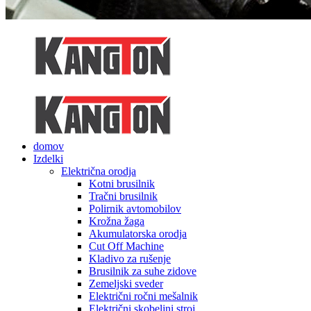
domov
Izdelki
Električna orodja
Kotni brusilnik
Tračni brusilnik
Polirnik avtomobilov
Krožna žaga
Akumulatorska orodja
Cut Off Machine
Kladivo za rušenje
Brusilnik za suhe zidove
Zemeljski sveder
Električni ročni mešalnik
Električni skobeljni stroj