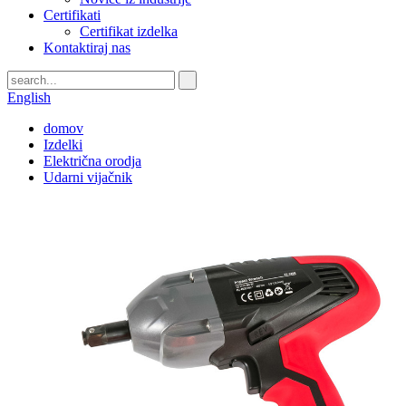
Certifikati
Certifikat izdelka
Kontaktiraj nas
English
domov
Izdelki
Električna orodja
Udarni vijačnik