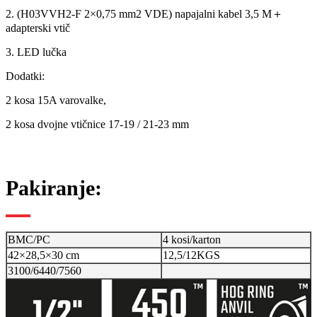
2. (H03VVH2-F 2×0,75 mm2 VDE) napajalni kabel 3,5 M＋
adapterski vtič
3. LED lučka
Dodatki:
2 kosa 15A varovalke,
2 kosa dvojne vtičnice 17-19 / 21-23 mm
Pakiranje:
BMC/PC
4 kosi/karton
42×28,5×30 cm
12,5/12KGS
3100/6440/7560