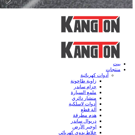
بيت
منتجات
أدوات كهربائية
زاوية طاحونة
حزام ساندر
ملمع السيارة
منشار دائري
أدوات لاسلكية
آلة قطع
هدم مطرقة
دريوال ساندر
اوجير الأرض
خلاط يدوي كهربائي