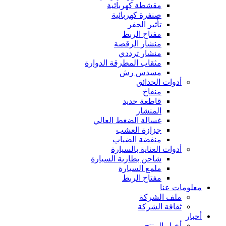
مقشطة كهربائية
صنفرة كهربائية
تأثير الحفر
مفتاح الربط
منشار الرقصة
منشار ترددي
مثقاب المطرقة الدوارة
مسدس رش
أدوات الحدائق
منفاخ
قاطعة حديد
المنشار
غسالة الضغط العالي
جزازة العشب
منفضة الضباب
أدوات العناية بالسيارة
شاحن بطارية السيارة
ملمع السيارة
مفتاح الربط
معلومات عنا
ملف الشركة
ثقافة الشركة
أخبار
أخبار المنتج