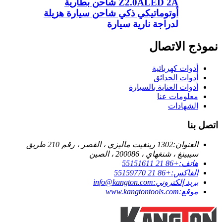
Z2.0ALED 2A شاحن بطارية
أوتوماتيكي ذكي شاحن سيارة هزيلة
لدراجة نارية سيارة
نموذج الاتصال
أدوات كهربائية
أدوات الحدائق
أدوات العناية بالسيارة
معلومات عنا
الشهادات
اتصل بنا
العنوان:
1302 رينغيت ماليزي ، القصر ، رقم 210 طريق
سيبينغ ، شنغهاي ، 200086 ، الصين
هاتف:
+86 21 55151611
الفاكس:
+86 21 55159770
بريد إلكتروني:
info@kangton.com
موقع:
www.kangtontools.com