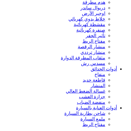
هدم مطرقة
دريوال ساندر
اوجير الأرض
خلاط يدوي كهربائي
مقشطة كهربائية
صنفرة كهربائية
تأثير الحفر
مفتاح الربط
منشار الرقصة
منشار ترددي
مثقاب المطرقة الدوارة
مسدس رش
أدوات الحدائق
منفاخ
قاطعة حديد
المنشار
غسالة الضغط العالي
جزازة العشب
منفضة الضباب
أدوات العناية بالسيارة
شاحن بطارية السيارة
ملمع السيارة
مفتاح الربط