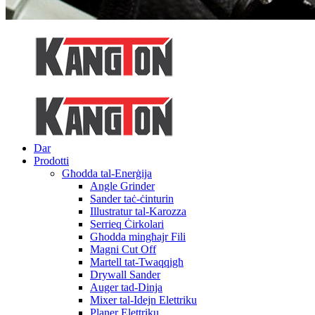
Dar
Prodotti
Għodda tal-Enerġija
Angle Grinder
Sander taċ-ċinturin
Illustratur tal-Karozza
Serrieq Ċirkolari
Għodda mingħajr Fili
Magni Cut Off
Martell tat-Twaqqigħ
Drywall Sander
Auger tad-Dinja
Mixer tal-Idejn Elettriku
Planer Elettriku