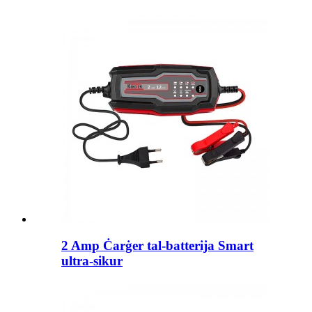
2 Amp Ċarġer tal-batterija Smart
ultra-sikur