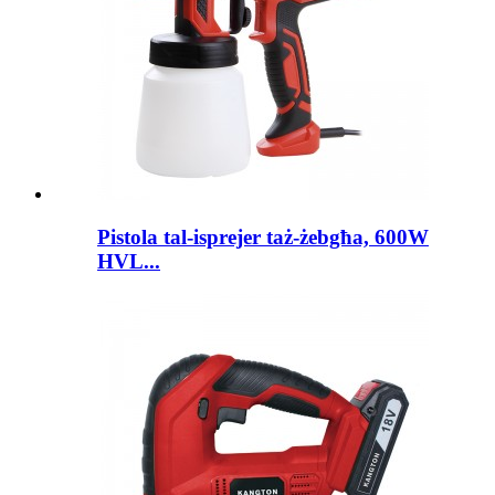
Pistola tal-isprejer taż-żebgħa, 600W
HVL...