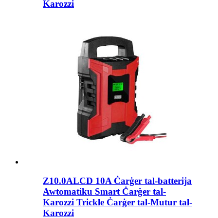
Karozzi
Z10.0ALCD 10A Ċarġer tal-batterija
Awtomatiku Smart Ċarġer tal-
Karozzi Trickle Ċarġer tal-Mutur tal-
Karozzi