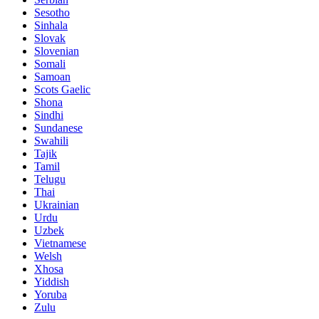
Sesotho
Sinhala
Slovak
Slovenian
Somali
Samoan
Scots Gaelic
Shona
Sindhi
Sundanese
Swahili
Tajik
Tamil
Telugu
Thai
Ukrainian
Urdu
Uzbek
Vietnamese
Welsh
Xhosa
Yiddish
Yoruba
Zulu