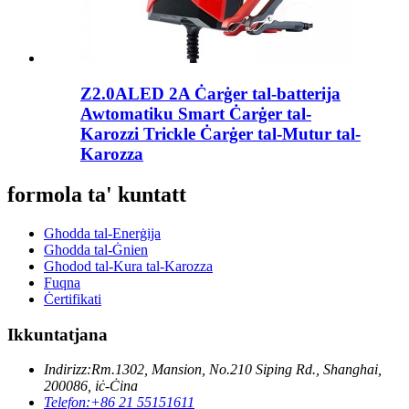
Z2.0ALED 2A Ċarġer tal-batterija
Awtomatiku Smart Ċarġer tal-
Karozzi Trickle Ċarġer tal-Mutur tal-
Karozza
formola ta' kuntatt
Għodda tal-Enerġija
Għodda tal-Ġnien
Għodod tal-Kura tal-Karozza
Fuqna
Ċertifikati
Ikkuntatjana
Indirizz:
Rm.1302, Mansion, No.210 Siping Rd., Shanghai,
200086, iċ-Ċina
Telefon:
+86 21 55151611