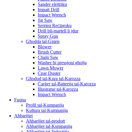
Sander elettriku
Impatt Drill
Impact Wrench
Jig Saw
Serrieq Reċiproku
Drill bil-martell li jdur
Spray Gun
Għodda tal-Ġnien
Blower
Brush Cutter
Chain Saw
Washer bi pressjoni għolja
Lawn Mower
Ċpar Duster
Għodod tal-Kura tal-Karozza
Ċarġer tal-Batterija tal-Karozza
Illustratur tal-Karozza
Impact Wrench
Fuqna
Profil tal-Kumpanija
Kultura tal-Kumpanija
Aħbarijiet
Aħbarijiet tal-prodott
Aħbarijiet tal-Kumpanija
Aħbarijiet tal-Industrija