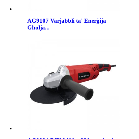
AG9107 Varjabbli ta' Enerġija
Għolja...