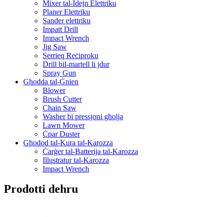
Mixer tal-Idejn Elettriku
Planer Elettriku
Sander elettriku
Impatt Drill
Impact Wrench
Jig Saw
Serrieq Reċiproku
Drill bil-martell li jdur
Spray Gun
Għodda tal-Ġnien
Blower
Brush Cutter
Chain Saw
Washer bi pressjoni għolja
Lawn Mower
Ċpar Duster
Għodod tal-Kura tal-Karozza
Ċarġer tal-Batterija tal-Karozza
Illustratur tal-Karozza
Impact Wrench
Prodotti dehru