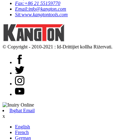
Fax:
+86 21 55159770
Email:
info@kangton.com
Sit:
www.kangtontools.com
© Copyright - 2010-2021 : Id-Drittijiet kollha Riżervati.
Ibgħat Email
x
English
French
German