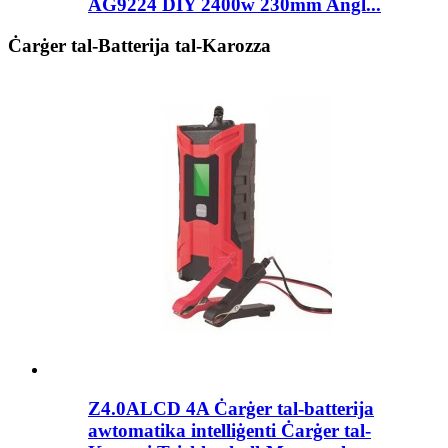
AG9224 DIY 2400w 230mm Angl...
Ċarġer tal-Batterija tal-Karozza
Z4.0ALCD 4A Ċarġer tal-batterija
awtomatika intelliġenti Ċarġer tal-