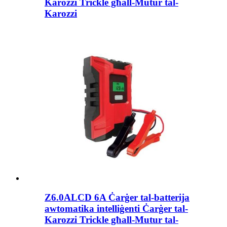
Karozzi Trickle għall-Mutur tal-
Karozzi
Z6.0ALCD 6A Ċarġer tal-batterija
awtomatika intelliġenti Ċarġer tal-
Karozzi Trickle għall-Mutur tal-