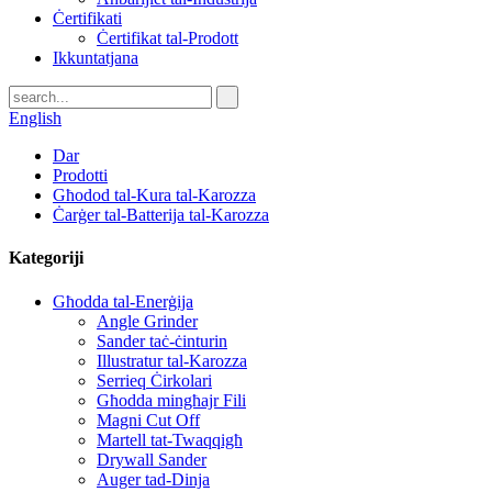
Ċertifikati
Ċertifikat tal-Prodott
Ikkuntatjana
English
Dar
Prodotti
Għodod tal-Kura tal-Karozza
Ċarġer tal-Batterija tal-Karozza
Kategoriji
Għodda tal-Enerġija
Angle Grinder
Sander taċ-ċinturin
Illustratur tal-Karozza
Serrieq Ċirkolari
Għodda mingħajr Fili
Magni Cut Off
Martell tat-Twaqqigħ
Drywall Sander
Auger tad-Dinja