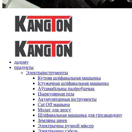
дадому
прадукты
Электраінструменты
Кутняя шліфавальная машынка
Істужачная шліфавальная машынка
Аўтамабільны паліроўшчык
Цыркулярная піла
Акумулятарныя інструменты
Cut Off машына
Молат для зносу
Шліфавальная машынка для гіпсакардону
Земляны шнек
Электрычны ручной міксер
Электрычны гэбель