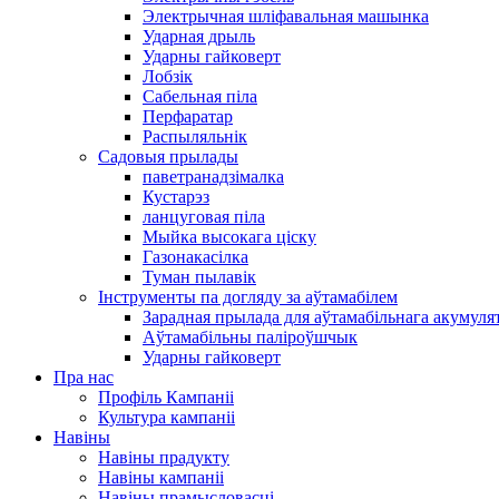
Электрычная шліфавальная машынка
Ударная дрыль
Ударны гайковерт
Лобзік
Сабельная піла
Перфаратар
Распыляльнік
Садовыя прылады
паветранадзімалка
Кустарэз
ланцуговая піла
Мыйка высокага ціску
Газонакасілка
Туман пылавік
Інструменты па догляду за аўтамабілем
Зарадная прылада для аўтамабільнага акумуля
Аўтамабільны паліроўшчык
Ударны гайковерт
Пра нас
Профіль Кампаніі
Культура кампаніі
Навіны
Навіны прадукту
Навіны кампаніі
Навіны прамысловасці