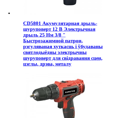
CD5801 Акумулятарная дрыль-
шуруповерт 12 В Электрычная
дрыль 25 Нм 3/8 ″
Быстрозажимной патрон,
рэгуляваная хуткасць і ўбудаваны
святлодыёдны электрычны
шуруповерт для свідравання сцен,
цэглы, дрэва, металу