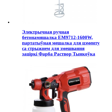
Электрычная ручная
бетонамяшалка EM9712-1600W,
партатыўная мешалка для цэменту
са стрыжнем для змешвання
заціркі Фарба Раствор Тынкоўка