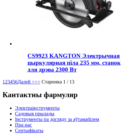
CS9923 KANGTON Электрычная
цыркулярная піла 235 мм, станок
для дрэва 2300 Вт
1
2
3
4
5
6
Далей >
>>
Старонка 1 / 13
Кантактны фармуляр
Электраінструменты
Садовыя прылады
Інструменты па догляду за аўтамабілем
Пра нас
Сертыфікаты