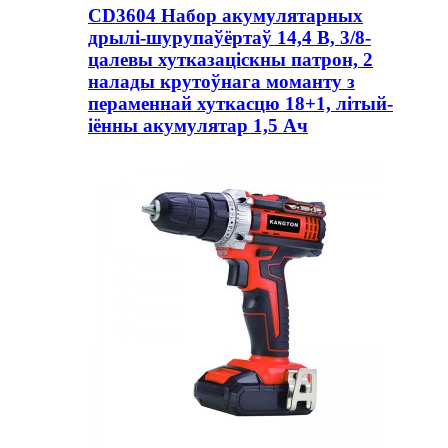
CD3604 Набор акумулятарных
дрылі-шурупаўёртаў 14,4 В, 3/8-
цалевы хутказаціскны патрон, 2
налады крутоўнага моманту з
пераменнай хуткасцю 18+1, літый-
іённы акумулятар 1,5 Ач