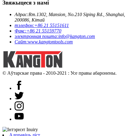
Звяжыцеся з намі
Адрас:
Rm.1302, Mansion, No.210 Siping Rd., Shanghai,
200086, Кітай
тэлефон:
+86 21 55151611
Факс:
+86 21 55159770
электронная пошта:
info@kangton.com
Сайт:
www.kangtontools.com
© Аўтарскае права - 2010-2021 : Усе правы абаронены.
Адправіць ліст