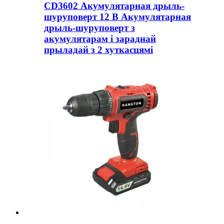
CD3602 Акумулятарная дрыль-
шуруповерт 12 В Акумулятарная
дрыль-шуруповерт з
акумулятарам і зараднай
прыладай з 2 хуткасцямі