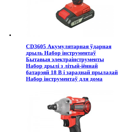
CD3605 Акумулятарная ўдарная
дрыль Набор інструментаў
Бытавыя электраінструменты
Набор дрылі з літый-іённай
батарэяй 18 В і зараднай прыладай
Набор інструментаў для дома