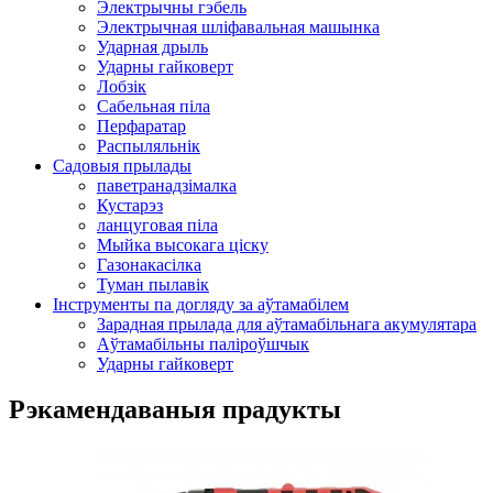
Электрычны гэбель
Электрычная шліфавальная машынка
Ударная дрыль
Ударны гайковерт
Лобзік
Сабельная піла
Перфаратар
Распыляльнік
Садовыя прылады
паветранадзімалка
Кустарэз
ланцуговая піла
Мыйка высокага ціску
Газонакасілка
Туман пылавік
Інструменты па догляду за аўтамабілем
Зарадная прылада для аўтамабільнага акумулятара
Аўтамабільны паліроўшчык
Ударны гайковерт
Рэкамендаваныя прадукты