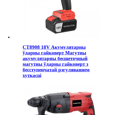
CT8908 18V Акумулятарны
ўдарны гайковерт Магутны
акумулятарны бесщеточный
магутны ўдарны гайковерт з
бесступенчатай рэгуляваннем
хуткасці