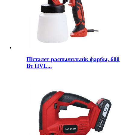
Пісталет-распыляльнік фарбы, 600
Вт HVL...