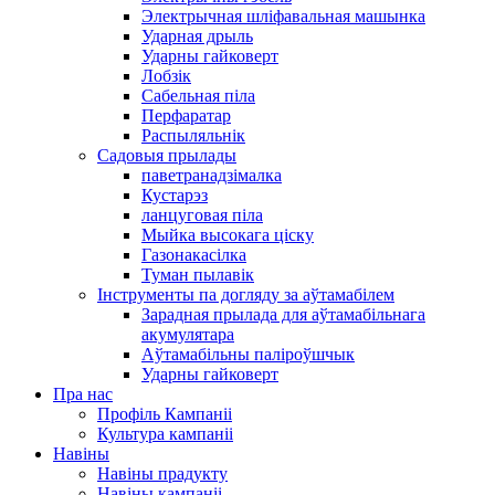
Электрычная шліфавальная машынка
Ударная дрыль
Ударны гайковерт
Лобзік
Сабельная піла
Перфаратар
Распыляльнік
Садовыя прылады
паветранадзімалка
Кустарэз
ланцуговая піла
Мыйка высокага ціску
Газонакасілка
Туман пылавік
Інструменты па догляду за аўтамабілем
Зарадная прылада для аўтамабільнага
акумулятара
Аўтамабільны паліроўшчык
Ударны гайковерт
Пра нас
Профіль Кампаніі
Культура кампаніі
Навіны
Навіны прадукту
Навіны кампаніі