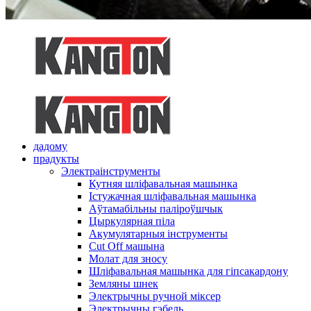
дадому
прадукты
Электраінструменты
Кутняя шліфавальная машынка
Істужачная шліфавальная машынка
Аўтамабільны паліроўшчык
Цыркулярная піла
Акумулятарныя інструменты
Cut Off машына
Молат для зносу
Шліфавальная машынка для гіпсакардону
Земляны шнек
Электрычны ручной міксер
Электрычны гэбель