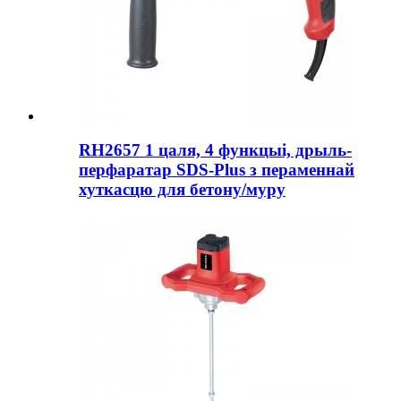
RH2657 1 цаля, 4 функцыі, дрыль-
перфаратар SDS-Plus з пераменнай
хуткасцю для бетону/муру