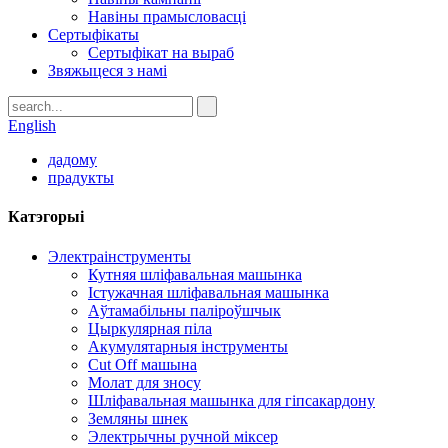
Навіны прамысловасці
Сертыфікаты
Сертыфікат на выраб
Звяжыцеся з намі
English
дадому
прадукты
Катэгорыі
Электраінструменты
Кутняя шліфавальная машынка
Істужачная шліфавальная машынка
Аўтамабільны паліроўшчык
Цыркулярная піла
Акумулятарныя інструменты
Cut Off машына
Молат для зносу
Шліфавальная машынка для гіпсакардону
Земляны шнек
Электрычны ручной міксер