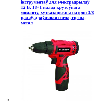
інструментаў для электрадрыляў
12 В, 18+1 налад крутоўнага
моманту, хутказаціскны патрон 3/8
цаляў, драўляная цэгла, сцены,
метал