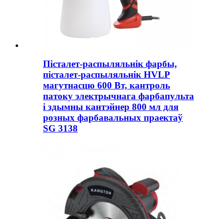
Пісталет-распыляльнік фарбы,
пісталет-распыляльнік HVLP
магутнасцю 600 Вт, кантроль
патоку электрычнага фарбапульта
і здымны кантэйнер 800 мл для
розных фарбавальных праектаў
SG 3138