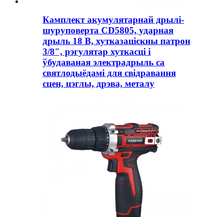
Камплект акумулятарнай дрылі-
шуруповерта CD5805, ударная
дрыль 18 В, хутказаціскны патрон
3/8″, рэгулятар хуткасці і
ўбудаваная электрадрыль са
святлодыёдамі для свідравання
сцен, цэглы, дрэва, металу