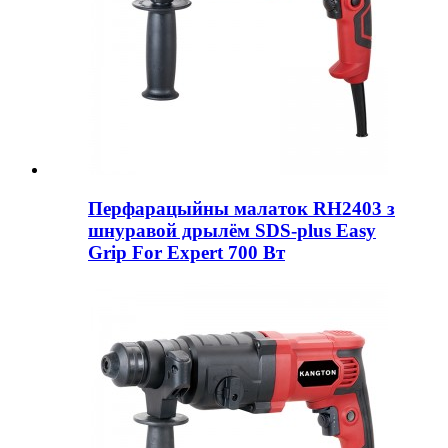
Перфарацыйны малаток RH2403 з
шнуравой дрылём SDS-plus Easy
Grip For Expert 700 Вт