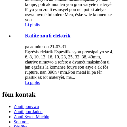
koupe, poli ak moulen yon gran varyete materyèl
fè yo yon zouti esansyèl pou nenpòt ki atelye
oswa pwojè brikoleur.Men, èske w te konnen ke
yon...
Li piplis
Kalite zouti elektrik
pa admin sou 21-03-31
Egzèsis elektrik Espesifikasyon prensipal yo se 4,
6, 8, 10, 13, 16, 19, 23, 25, 32, 38, 49mm,
elatriye nimewo a refere a dyamèt maksimòm ti
jan egzèsis la komanse fouye sou asye a ak fòs
rupture. nan 390n / mm.Pou metal ki pa fèr,
plastik ak lòt materyèl, ma...
Li piplis
fòm kontak
Zouti pouvwa
Zouti pou Jaden
Zouti Swen Machin
Sou nou
Sètifika