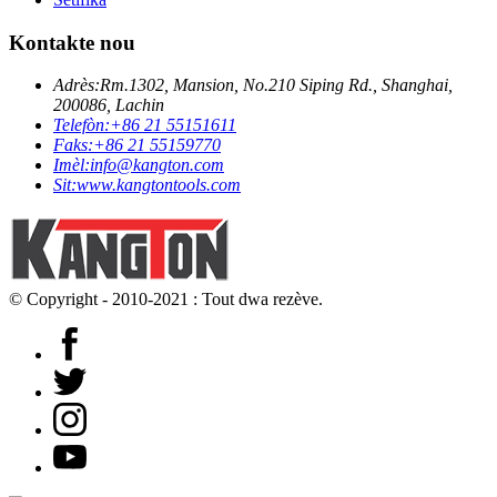
Kontakte nou
Adrès:
Rm.1302, Mansion, No.210 Siping Rd., Shanghai,
200086, Lachin
Telefòn:
+86 21 55151611
Faks:
+86 21 55159770
Imèl:
info@kangton.com
Sit:
www.kangtontools.com
© Copyright - 2010-2021 : Tout dwa rezève.