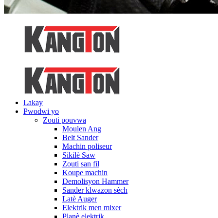
Lakay
Pwodwi yo
Zouti pouvwa
Moulen Ang
Belt Sander
Machin poliseur
Sikilè Saw
Zouti san fil
Koupe machin
Demolisyon Hammer
Sander klwazon sèch
Latè Auger
Elektrik men mixer
Planè elektrik