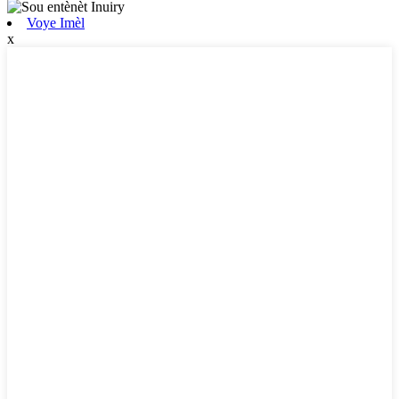
Voye Imèl
x