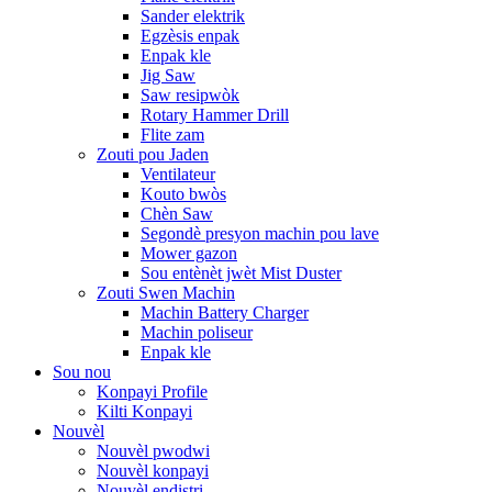
Sander elektrik
Egzèsis enpak
Enpak kle
Jig Saw
Saw resipwòk
Rotary Hammer Drill
Flite zam
Zouti pou Jaden
Ventilateur
Kouto bwòs
Chèn Saw
Segondè presyon machin pou lave
Mower gazon
Sou entènèt jwèt Mist Duster
Zouti Swen Machin
Machin Battery Charger
Machin poliseur
Enpak kle
Sou nou
Konpayi Profile
Kilti Konpayi
Nouvèl
Nouvèl pwodwi
Nouvèl konpayi
Nouvèl endistri