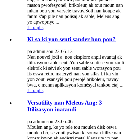
mason pwofesyonèl, brikoleur, ak tout moun nan
mitan pou yon varyete travay.Soti nan koupe ak
fanm k'ap pile nan polisaj ak sable, Meleus ang
yo apwopriye ...
Li piplis
Ki sa ki yon senti sander bon pou?
pa admin sou 23-05-13
Nan nouvèl jodi a, nou eksplore anpil avantaj ak
itilizasyon sable senti.Yon sable senti se yon zouti
elektrik ki sèvi ak yon senti sable wotasyon pou
lis oswa retire materyèl nan yon sifas.Li ka vin
yon zouti esansyèl pou pwojè brikoleur, travay
bwa, e menm aplikasyon komèsyal tankou etaj ...
Li piplis
Versatility nan Meleus Ang: 3
Itilizasyon inatandi
pa admin sou 23-05-06
Moulen ang, ke yo rele tou moulen disk oswa
moulen bò, se zouti pwisan ki souvan itilize nan
konstriksyon ak endistri metal.Kapasite yo nan