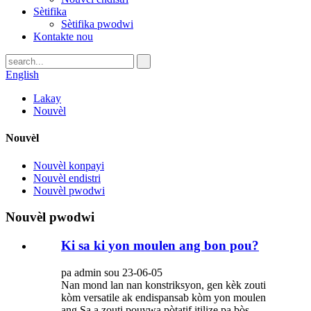
Sètifika
Sètifika pwodwi
Kontakte nou
English
Lakay
Nouvèl
Nouvèl
Nouvèl konpayi
Nouvèl endistri
Nouvèl pwodwi
Nouvèl pwodwi
Ki sa ki yon moulen ang bon pou?
pa admin sou 23-06-05
Nan mond lan nan konstriksyon, gen kèk zouti
kòm versatile ak endispansab kòm yon moulen
ang.Sa a zouti pouvwa pòtatif itilize pa bòs