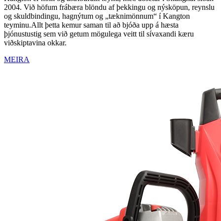
2004. Við höfum frábæra blöndu af þekkingu og nýsköpun, reynslu
og skuldbindingu, hagnýtum og „tæknimönnum“ í Kangton
teyminu.Allt þetta kemur saman til að bjóða upp á hæsta
þjónustustig sem við getum mögulega veitt til sívaxandi kæru
viðskiptavina okkar.
MEIRA