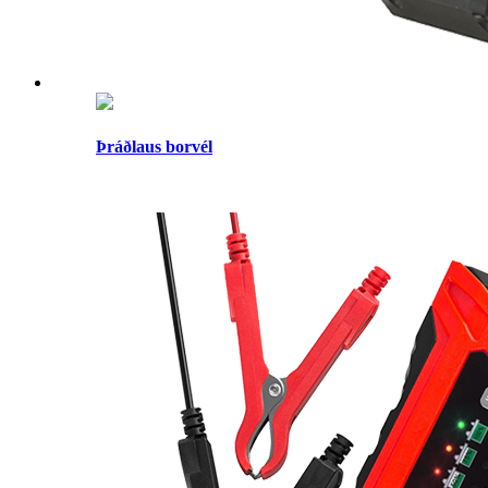
Þráðlaus borvél