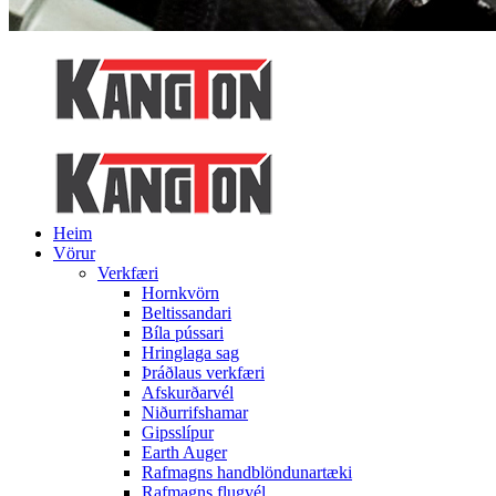
Heim
Vörur
Verkfæri
Hornkvörn
Beltissandari
Bíla pússari
Hringlaga sag
Þráðlaus verkfæri
Afskurðarvél
Niðurrifshamar
Gipsslípur
Earth Auger
Rafmagns handblöndunartæki
Rafmagns flugvél