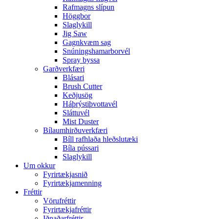
Rafmagns slípun
Höggbor
Slaglykill
Jig Saw
Gagnkvæm sag
Snúningshamarborvél
Spray byssa
Garðverkfæri
Blásari
Brush Cutter
Keðjusög
Háþrýstiþvottavél
Sláttuvél
Mist Duster
Bílaumhirðuverkfæri
Bíll rafhlaða hleðslutæki
Bíla pússari
Slaglykill
Um okkur
Fyrirtækjasnið
Fyrirtækjamenning
Fréttir
Vörufréttir
Fyrirtækjafréttir
Iðnaðarfréttir