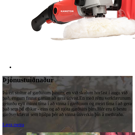
Þjónustuiðnaður
Þú ert stoltur af garðinum þínum, en við skulum horfast í augu við
það, engum finnst gaman að gera útivist.En með réttu verkfærunum
geturðu eytt minni tíma í að vinna í garðinum og meiri tíma í að gera
það sem þú elskar - eins og að njóta garðsins þíns.Hér eru 6 bestu
garðverkfærin sem hjálpa þér að vinna útiverkin þín á methraða.
Læra meira