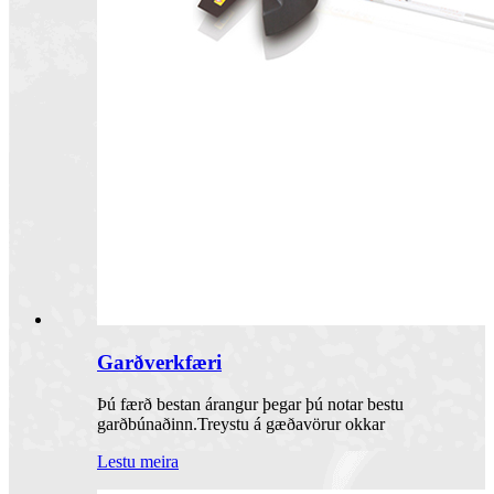
Garðverkfæri
Þú færð bestan árangur þegar þú notar bestu
garðbúnaðinn.Treystu á gæðavörur okkar
Lestu meira