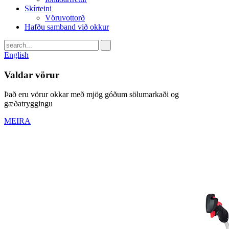
Skírteini
Vöruvottorð
Hafðu samband við okkur
English
Valdar vörur
Það eru vörur okkar með mjög góðum sölumarkaði og
gæðatryggingu
MEIRA