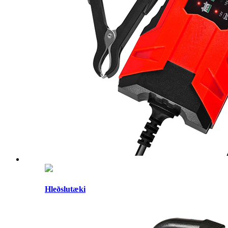
Hleðslutæki