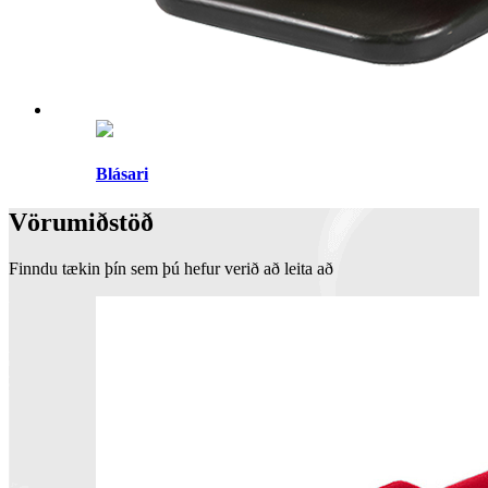
Blásari
Vörumiðstöð
Finndu tækin þín sem þú hefur verið að leita að