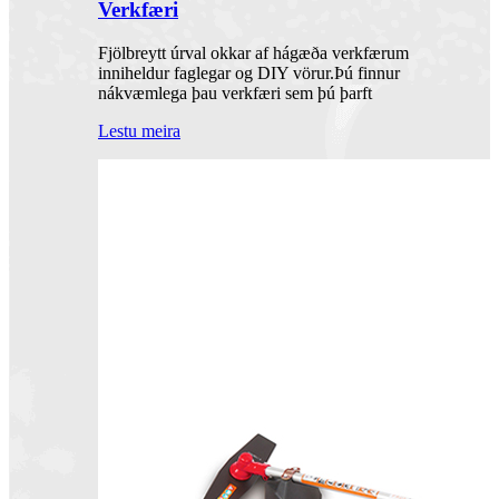
Verkfæri
Fjölbreytt úrval okkar af hágæða verkfærum
inniheldur faglegar og DIY vörur.Þú finnur
nákvæmlega þau verkfæri sem þú þarft
Lestu meira