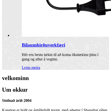
Bílaumhirðuverkfæri
Hér eru bestu tækin til að koma ökutækinu þínu í
gang og aftur á veginn.
Lestu meira
velkominn
Um okkur
Stofnað árið 2004
Kangton er hollt og ástríðufullt teymi, með aðsetur í Shanghai síðan