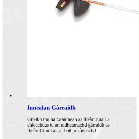
Innealan Gàrraidh
Gheibh thu na toraidhean as fheàrr nuair a
chleachdas tu an uidheamachd gàrraidh as
fheàrr.Cunnt air ar bathar càileachd