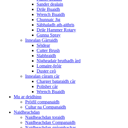
Sander dealain
Drile Buaidh
Wrench Buaidh
Chunnaic Jig
Sàbhaladh ath-aithris
Drile Hammer Rotary
Gunna Spray
Innealan Gàrraidh
Sèidear
Cutter Brush
Slabhraidh
Nigheadair bruthadh àrd
Lomaire-feòir
Duster ceò
Innealan cùram càr
Charger bataraidh càr
Polisher càr
Wrench Buaidh
Mu ar deidhinn
Pròifil companaidh
Cultar na Companaidh
Naidheachdan
Naidheachdan toraidh
Naidheachdan Companaidh
Naidheachdan gnìomhachas