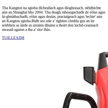
Tha Kangton na sgioba dìcheallach agus dìoghrasach, stèidhichte
ann an Shanghai bho 2004. Tha deagh mheasgachadh de eòlas agus
ùr-ghnàthachadh, eòlas agus dealas, practaigeach agus 'techie' ann
an Kangton sgioba.Bidh seo uile a’ tighinn còmhla gus an ìre
seirbheis as àirde as urrainn dhuinn a thoirt don luchd-ceannach
measail againn a tha a’ sìor fhàs.
TUILLEADH