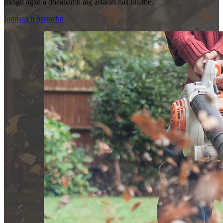
muigh agad a dhèanamh aig astaran nas luaithe.
Ionnsaich barrachd