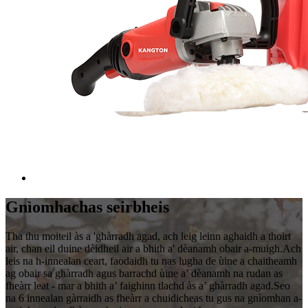
Gnìomhachas seirbheis
Tha thu moiteil às a 'ghàrradh agad, ach leig leinn aghaidh a thoirt
air, chan eil duine dèidheil air a bhith a' dèanamh obair a-muigh.Ach
leis na h-innealan ceart, faodaidh tu nas lugha de ùine a chaitheamh
ag obair sa ghàrradh agus barrachd ùine a’ dèanamh na rudan as
fheàrr leat - mar a bhith a’ faighinn tlachd às a’ ghàrradh agad.Seo
na 6 innealan gàrraidh as fheàrr a chuidicheas tu gus na gnìomhan a-