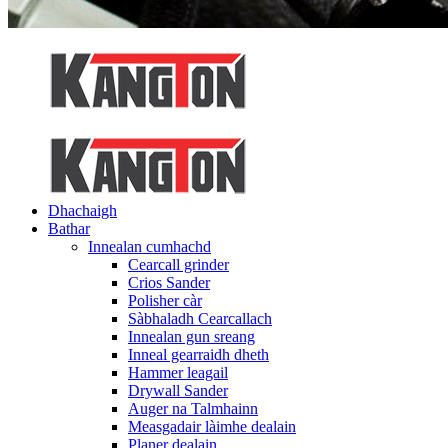
Dhachaigh
Bathar
Innealan cumhachd
Cearcall grinder
Crios Sander
Polisher càr
Sàbhaladh Cearcallach
Innealan gun sreang
Inneal gearraidh dheth
Hammer leagail
Drywall Sander
Auger na Talmhainn
Measgadair làimhe dealain
Planer dealain