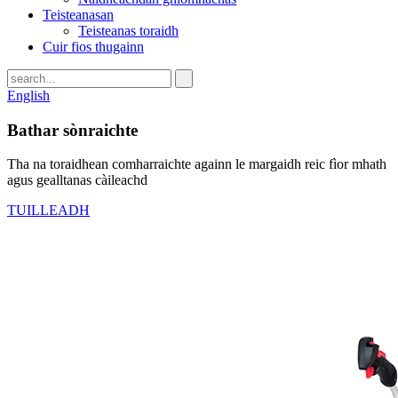
Teisteanasan
Teisteanas toraidh
Cuir fios thugainn
English
Bathar sònraichte
Tha na toraidhean comharraichte againn le margaidh reic fìor mhath
agus gealltanas càileachd
TUILLEADH