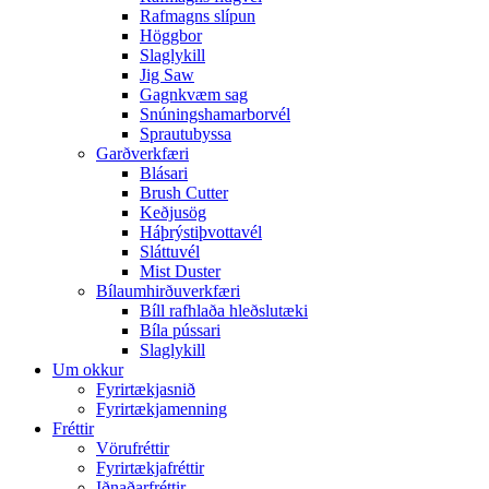
Rafmagns slípun
Höggbor
Slaglykill
Jig Saw
Gagnkvæm sag
Snúningshamarborvél
Sprautubyssa
Garðverkfæri
Blásari
Brush Cutter
Keðjusög
Háþrýstiþvottavél
Sláttuvél
Mist Duster
Bílaumhirðuverkfæri
Bíll rafhlaða hleðslutæki
Bíla pússari
Slaglykill
Um okkur
Fyrirtækjasnið
Fyrirtækjamenning
Fréttir
Vörufréttir
Fyrirtækjafréttir
Iðnaðarfréttir