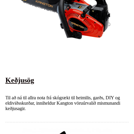
Keðjusög
Til að ná til allra nota frá skógrækt til heimilis, garðs, DIY og
eldiviðsskurðar, inniheldur Kangton vöruúrvalið mismunandi
keðjusagir.