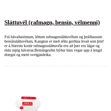
Sláttuvél (rafmagn, bensín, vélmenni)
Frá hávaðasömum, léttum rafmagnssláttuvélum og þráðlausum
bensínsláttuvélum, Kangton er með réttu gerðina hvað sem þörf
er á.Stærstu kostir rafmagnssláttuvéla eru að þær eru lágar og
ekki mjög háværar.Bensíngerðin býður hins vegar upp á lengri
drægni og meiri sveigjanleika.