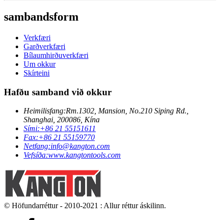
sambandsform
Verkfæri
Garðverkfæri
Bílaumhirðuverkfæri
Um okkur
Skírteini
Hafðu samband við okkur
Heimilisfang:
Rm.1302, Mansion, No.210 Siping Rd.,
Shanghai, 200086, Kína
Sími:
+86 21 55151611
Fax:
+86 21 55159770
Netfang:
info@kangton.com
Vefsíða:
www.kangtontools.com
© Höfundarréttur - 2010-2021 : Allur réttur áskilinn.