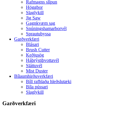
Rafmagns slípun
Höggbor
Slaglykill
Jig Saw
Gagnkvæm sag
Snúningshamarborvél
Sprautubyssa
Garðverkfæri
Blásari
Brush Cutter
Keðjusög
Háþrýstiþvottavél
Sláttuvél
Mist Duster
Bílaumhirðuverkfæri
Bíll rafhlaða hleðslutæki
Bíla pússari
Slaglykill
Garðverkfæri