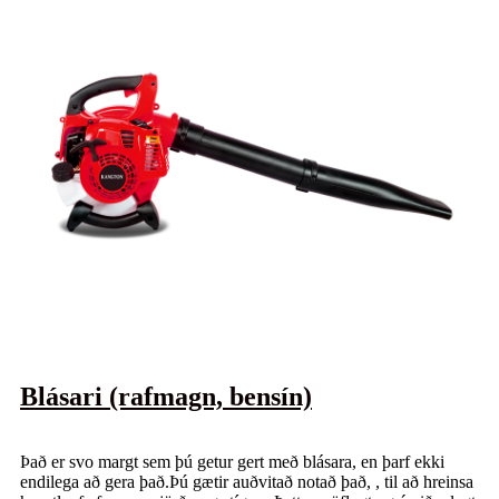
Blásari (rafmagn, bensín)
Það er svo margt sem þú getur gert með blásara, en þarf ekki
endilega að gera það.Þú gætir auðvitað notað það, , til að hreinsa