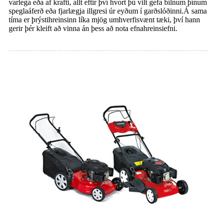
varlega eða af krafti, allt eftir því hvort þú vilt gefa bílnum þínum
speglaáferð eða fjarlægja illgresi úr eyðum í garðslóðinni.Á sama
tíma er þrýstihreinsinn líka mjög umhverfisvænt tæki, því hann
gerir þér kleift að vinna án þess að nota efnahreinsiefni.