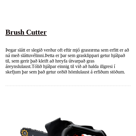
Brush Cutter
Þegar slátt er slegið verður oft eftir mjó grasræma sem erfitt er að
ná með sláttuvélinni.Þetta er þar sem grasklippari getur hjálpað
til, sem gerir það kleift að hreyfa útvarpað gras
áreynslulaust.Tólið hjálpar einnig til við að halda illgresi í
skefjum þar sem það getur orðið hömlulaust á erfiðum stöðum.