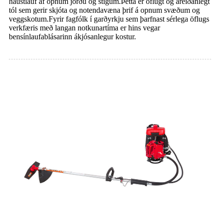
haustlauf af opnum jörðu og stígum.Þetta er öflugt og áreiðanlegt
tól sem gerir skjóta og notendavæna þrif á opnum svæðum og
veggskotum.Fyrir fagfólk í garðyrkju sem þarfnast sérlega öflugs
verkfæris með langan notkunartíma er hins vegar
bensínlaufablásarinn ákjósanlegur kostur.