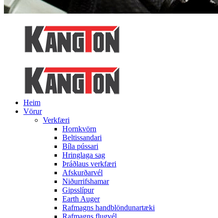
Heim
Vörur
Verkfæri
Hornkvörn
Beltissandari
Bíla pússari
Hringlaga sag
Þráðlaus verkfæri
Afskurðarvél
Niðurrifshamar
Gipsslípur
Earth Auger
Rafmagns handblöndunartæki
Rafmagns flugvél