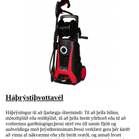
Háþrýstiþvottavél
Háþrýstingur til að fjarlægja óhreinindi: Til að þrífa bílinn,
mótorhjólið eða reiðhjólið, til að þrífa breitt yfirborð eða til að
vorhreinsa garðhúsgögn;þessi störf eru öll unnin fljótt og
auðveldlega með þrýstihreinsinum.Þessi verkfæri gera þér kleift
að vinna af nákvæmni eða yfir breitt svæði, og annað hvort