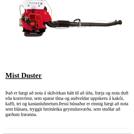
Mist Duster
Það er hægt að nota á skilvirkan hátt til að úða, fræja og nota duft
eða kornvörur, sem sparar tíma og auðveldar uppskeru á kakói,
kaffi, tei og kastaníuhnetum.Þessi búnaður er einnig hægt að nota
sem blásara, tryggir hreinleika geymslusvæða, sem stuðlar að
gæðum fræanna.