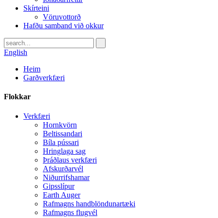
Skírteini
Vöruvottorð
Hafðu samband við okkur
English
Heim
Garðverkfæri
Flokkar
Verkfæri
Hornkvörn
Beltissandari
Bíla pússari
Hringlaga sag
Þráðlaus verkfæri
Afskurðarvél
Niðurrifshamar
Gipsslípur
Earth Auger
Rafmagns handblöndunartæki
Rafmagns flugvél