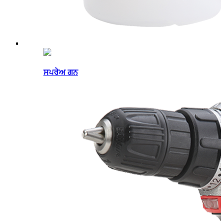
ਸਪਰੇਅ ਗਨ