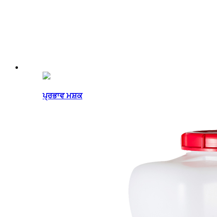
ਪ੍ਰਭਾਵ ਮਸ਼ਕ