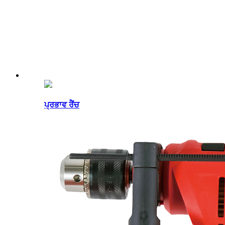
ਪ੍ਰਭਾਵ ਰੈਂਚ