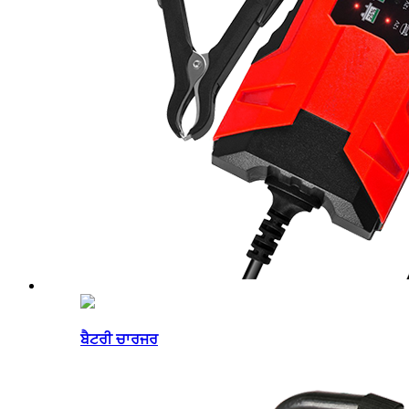
ਬੈਟਰੀ ਚਾਰਜਰ