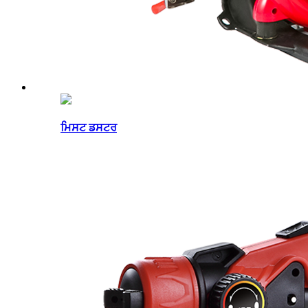
ਮਿਸਟ ਡਸਟਰ