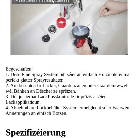
Eegeschaften:
1. Dëse Fine Spray System bitt séier an einfach Holzmolerei mat
perfekt glatter Sprayresultater.
2. Am beschten fir Lacker, Gaardenzäiten oder Gaardemiwwel
wéi Bänken an Dëscher ze sprëtzen.
3. Déi justierbar Lackflosskontrolle fir präzis a séier
Lackapplikatioun.
4. Abnehmbare Lackbehälter System erméiglecht séier Faarwen
Ännerungen an einfach Botzen.
Spezifizéierung