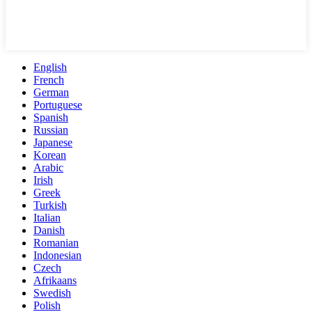
English
French
German
Portuguese
Spanish
Russian
Japanese
Korean
Arabic
Irish
Greek
Turkish
Italian
Danish
Romanian
Indonesian
Czech
Afrikaans
Swedish
Polish