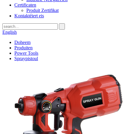
Certificaten
Produit Zertifikat
Kontaktéiert eis
English
Doheem
Produiten
Power Tools
Spraypistoul