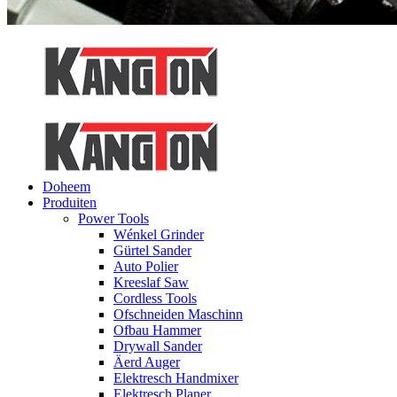
Doheem
Produiten
Power Tools
Wénkel Grinder
Gürtel Sander
Auto Polier
Kreeslaf Saw
Cordless Tools
Ofschneiden Maschinn
Ofbau Hammer
Drywall Sander
Äerd Auger
Elektresch Handmixer
Elektresch Planer