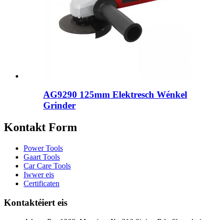
AG9290 125mm Elektresch Wénkel
Grinder
Kontakt Form
Power Tools
Gaart Tools
Car Care Tools
Iwwer eis
Certificaten
Kontaktéiert eis