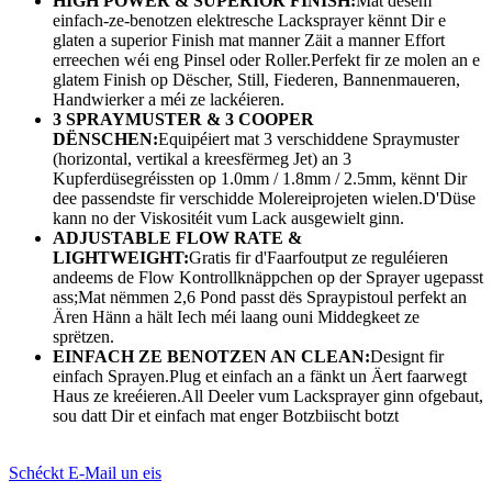
HIGH POWER & SUPERIOR FINISH:
Mat dësem
einfach-ze-benotzen elektresche Lacksprayer kënnt Dir e
glaten a superior Finish mat manner Zäit a manner Effort
erreechen wéi eng Pinsel oder Roller.Perfekt fir ze molen an e
glatem Finish op Dëscher, Still, Fiederen, Bannenmaueren,
Handwierker a méi ze lackéieren.
3 SPRAYMUSTER & 3 COOPER
DËNSCHEN:
Equipéiert mat 3 verschiddene Spraymuster
(horizontal, vertikal a kreesfërmeg Jet) an 3
Kupferdüsegréissten op 1.0mm / 1.8mm / 2.5mm, kënnt Dir
dee passendste fir verschidde Molereiprojeten wielen.D'Düse
kann no der Viskositéit vum Lack ausgewielt ginn.
ADJUSTABLE FLOW RATE &
LIGHTWEIGHT:
Gratis fir d'Faarfoutput ze reguléieren
andeems de Flow Kontrollknäppchen op der Sprayer ugepasst
ass;Mat nëmmen 2,6 Pond passt dës Spraypistoul perfekt an
Ären Hänn a hält Iech méi laang ouni Middegkeet ze
sprëtzen.
EINFACH ZE BENOTZEN AN CLEAN:
Designt fir
einfach Sprayen.Plug et einfach an a fänkt un Äert faarwegt
Haus ze kreéieren.All Deeler vum Lacksprayer ginn ofgebaut,
sou datt Dir et einfach mat enger Botzbiischt botzt
Schéckt E-Mail un eis