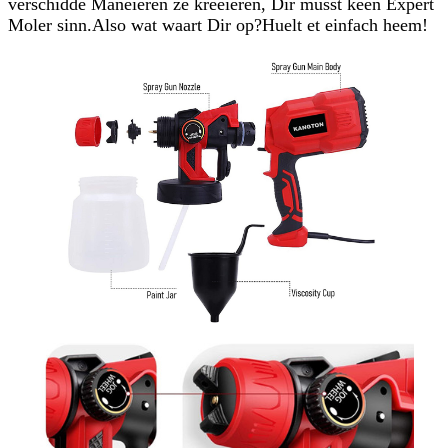
verschidde Manéieren ze kreéieren, Dir musst keen Expert
Moler sinn.Also wat waart Dir op?Huelt et einfach heem!