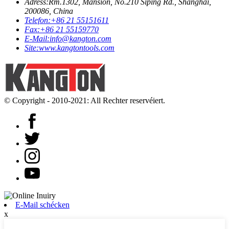
Adress:
Rm.1302, Mansion, No.210 Siping Rd., Shanghai,
200086, China
Telefon:
+86 21 55151611
Fax:
+86 21 55159770
E-Mail:
info@kangton.com
Site:
www.kangtontools.com
© Copyright - 2010-2021: All Rechter reservéiert.
E-Mail schécken
x