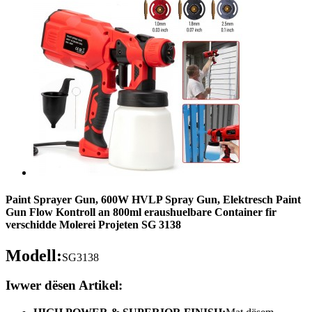
Paint Sprayer Gun, 600W HVLP Spray Gun, Elektresch Paint
Gun Flow Kontroll an 800ml eraushuelbare Container fir
verschidde Molerei Projeten SG 3138
Modell:
SG3138
Iwwer dësen Artikel: