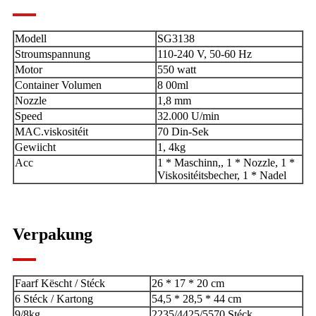
Modell
SG3138
Stroumspannung
110-240 V, 50-60 Hz
Motor
550 watt
Container Volumen
8 00ml
Nozzle
1,8 mm
Speed
32.000 U/min
MAC.viskositéit
70 Din-Sek
Gewiicht
1, 4kg
Acc
1 * Maschinn,, 1 * Nozzle, 1 *
Viskositéitsbecher, 1 * Nadel
Verpakung
Faarf Këscht / Stéck
26 * 17 * 20 cm
6 Stéck / Kartong
54,5 * 28,5 * 44 cm
9/8kg
2235/4425/5570 Stéck