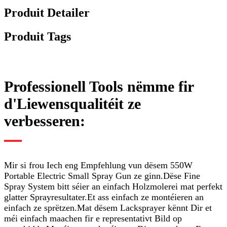
Produit Detailer
Produit Tags
Professionell Tools nëmme fir
d'Liewensqualitéit ze
verbesseren:
Mir si frou Iech eng Empfehlung vun dësem 550W
Portable Electric Small Spray Gun ze ginn.Dëse Fine
Spray System bitt séier an einfach Holzmolerei mat perfekt
glatter Sprayresultater.Et ass einfach ze montéieren an
einfach ze sprëtzen.Mat dësem Lacksprayer kënnt Dir et
méi einfach maachen fir e representativt Bild op