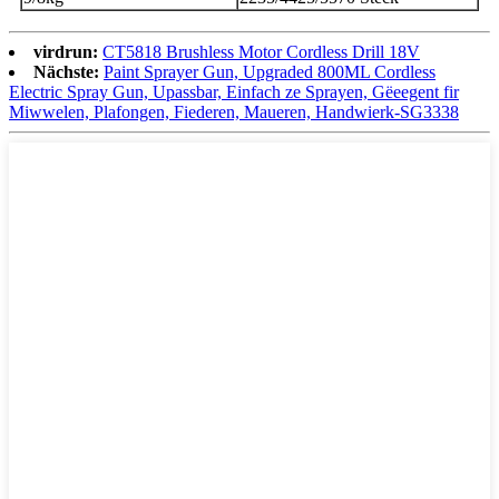
virdrun:
CT5818 Brushless Motor Cordless Drill 18V
Nächste:
Paint Sprayer Gun, Upgraded 800ML Cordless
Electric Spray Gun, Upassbar, Einfach ze Sprayen, Gëeegent fir
Miwwelen, Plafongen, Fiederen, Maueren, Handwierk-SG3338