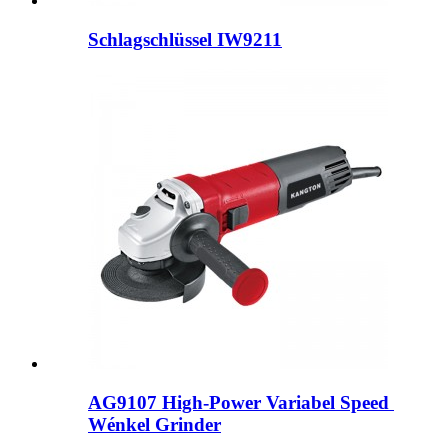
Schlagschlüssel IW9211
AG9107 High-Power Variabel Speed ​​
Wénkel Grinder