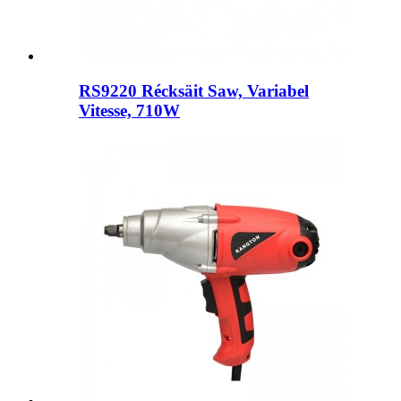
RS9220 Récksäit Saw, Variabel
Vitesse, 710W