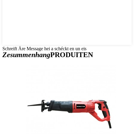
Schreift Äre Message hei a schéckt en un eis
Zesummenhang
PRODUITEN