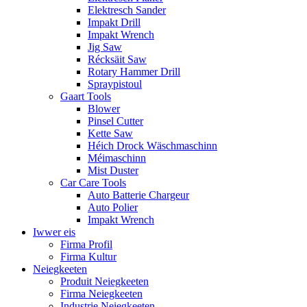
Elektresch Sander
Impakt Drill
Impakt Wrench
Jig Saw
Récksäit Saw
Rotary Hammer Drill
Spraypistoul
Gaart Tools
Blower
Pinsel Cutter
Kette Saw
Héich Drock Wäschmaschinn
Méimaschinn
Mist Duster
Car Care Tools
Auto Batterie Chargeur
Auto Polier
Impakt Wrench
Iwwer eis
Firma Profil
Firma Kultur
Neiegkeeten
Produit Neiegkeeten
Firma Neiegkeeten
Industrie Neiegkeeten