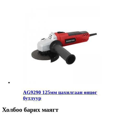
AG9290 125мм цахилгаан өнцөг
бутлуур
Холбоо барих маягт