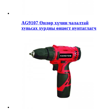
AG9107 Өндөр хүчин чадалтай
хувьсах хурдны өнцөгт нунтаглагч