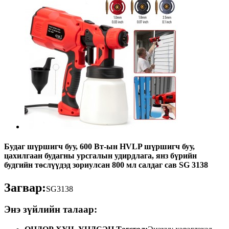
Будаг шүршигч буу, 600 Вт-ын HVLP шүршигч буу,
цахилгаан будагны урсгалын удирдлага, янз бүрийн
будгийн төслүүдэд зориулсан 800 мл салдаг сав SG 3138
Загвар:
SG3138
Энэ зүйлийн талаар: