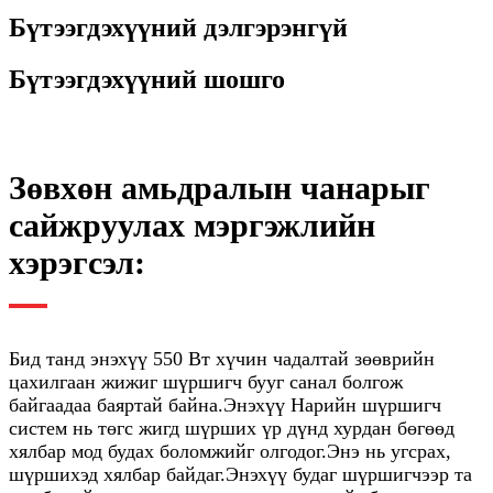
Бүтээгдэхүүний дэлгэрэнгүй
Бүтээгдэхүүний шошго
Зөвхөн амьдралын чанарыг
сайжруулах мэргэжлийн
хэрэгсэл:
Бид танд энэхүү 550 Вт хүчин чадалтай зөөврийн
цахилгаан жижиг шүршигч бууг санал болгож
байгаадаа баяртай байна.Энэхүү Нарийн шүршигч
систем нь төгс жигд шүрших үр дүнд хурдан бөгөөд
хялбар мод будах боломжийг олгодог.Энэ нь угсрах,
шүршихэд хялбар байдаг.Энэхүү будаг шүршигчээр та