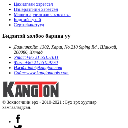
Цахилгаан хэрэгсэл
Цэцэрлэгийн хэрэгсэл
Машин арчилгааны хэрэгсэл
Бидний тухай
Сертификатууд
Бидэнтэй холбоо барина уу
Даашинз:
Rm.1302, Харш, No.210 Siping Rd., Шанхай,
200086, Хятад
Утас:
+86 21 55151611
Факс:
+86 21 55159770
Имэйл:
info@kangton.com
Сайт:
www.kangtontools.com
© Зохиогчийн эрх - 2010-2021 : Бүх эрх хуулиар
хамгаалагдсан.