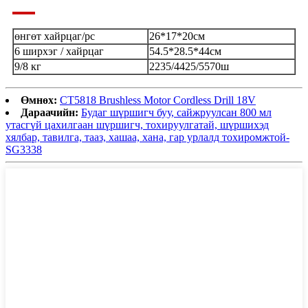
өнгөт хайрцаг/pc
26*17*20см
6 ширхэг / хайрцаг
54.5*28.5*44см
9/8 кг
2235/4425/5570ш
Өмнөх:
CT5818 Brushless Motor Cordless Drill 18V
Дараачийн:
Будаг шүршигч буу, сайжруулсан 800 мл
утасгүй цахилгаан шүршигч, тохируулгатай, шүршихэд
хялбар, тавилга, тааз, хашаа, хана, гар урлалд тохиромжтой-
SG3338