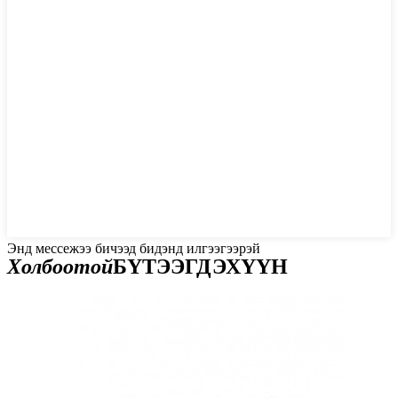
Энд мессежээ бичээд бидэнд илгээгээрэй
Холбоотой
БҮТЭЭГДЭХҮҮН