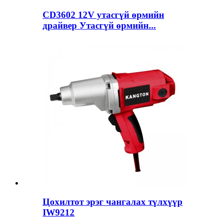
CD3602 12V утасгүй өрмийн
драйвер Утасгүй өрмийн...
Цохилтот эрэг чангалах түлхүүр
IW9212