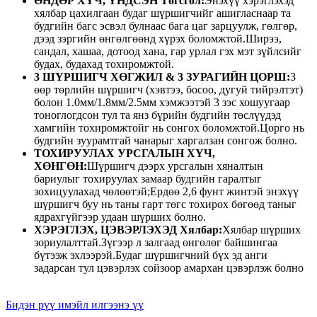
ӨНДӨР ХҮЧ, ҮНДСЭН Төгсгөл:
Энэхүү хэрэглэхэд
хялбар цахилгаан будаг шүршигчийг ашигласнаар та
будгийн багс эсвэл булнаас бага цаг зарцуулж, гөлгөр,
дээд зэргийн өнгөлгөөнд хүрэх боломжтой.Ширээ,
сандал, хашаа, дотоод хана, гар урлал гэх мэт зүйлсийг
будах, будахад тохиромжтой.
3 ШҮРШИГЧ ХӨГЖИЛ & 3 ЗУРАГИЙН ЦОРШ:
3
өөр төрлийн шүршигч (хэвтээ, босоо, дугуй тийрэлтэт)
болон 1.0мм/1.8мм/2.5мм хэмжээтэй 3 зэс хошуугаар
тоноглогдсон тул та янз бүрийн будгийн төслүүдэд
хамгийн тохиромжтойг нь сонгох боломжтой.Цорго нь
будгийн зуурамтгай чанарыг харгалзан сонгож болно.
ТОХИРУУЛАХ УРСГАЛЫН ХҮЧ,
ХӨНГӨН:
Шүршигч дээрх урсгалын хяналтын
бариулыг тохируулах замаар будгийн гаралтыг
зохицуулахад чөлөөтэй;Ердөө 2,6 фунт жинтэй энэхүү
шүршигч буу нь таны гарт төгс тохирох бөгөөд таныг
ядрахгүйгээр удаан шүрших болно.
ХЭРЭГЛЭХ, ЦЭВЭРЛЭХЭД Хялбар:
Хялбар шүрших
зориулалттай.Зүгээр л залгаад өнгөлөг байшингаа
бүтээж эхлээрэй.Будаг шүршигчний бүх эд анги
задарсан тул цэвэрлэх сойзоор амархан цэвэрлэж болно
Бидэн рүү имэйл илгээнэ үү