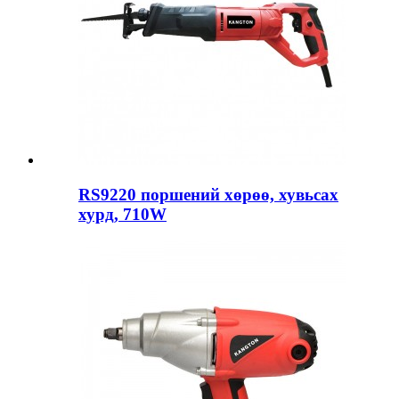
RS9220 поршений хөрөө, хувьсах
хурд, 710W