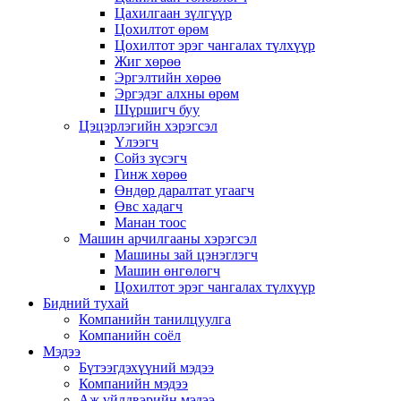
Цахилгаан зүлгүүр
Цохилтот өрөм
Цохилтот эрэг чангалах түлхүүр
Жиг хөрөө
Эргэлтийн хөрөө
Эргэдэг алхны өрөм
Шүршигч буу
Цэцэрлэгийн хэрэгсэл
Үлээгч
Сойз зүсэгч
Гинж хөрөө
Өндөр даралтат угаагч
Өвс хадагч
Манан тоос
Машин арчилгааны хэрэгсэл
Машины зай цэнэглэгч
Машин өнгөлөгч
Цохилтот эрэг чангалах түлхүүр
Бидний тухай
Компанийн танилцуулга
Компанийн соёл
Мэдээ
Бүтээгдэхүүний мэдээ
Компанийн мэдээ
Аж үйлдвэрийн мэдээ