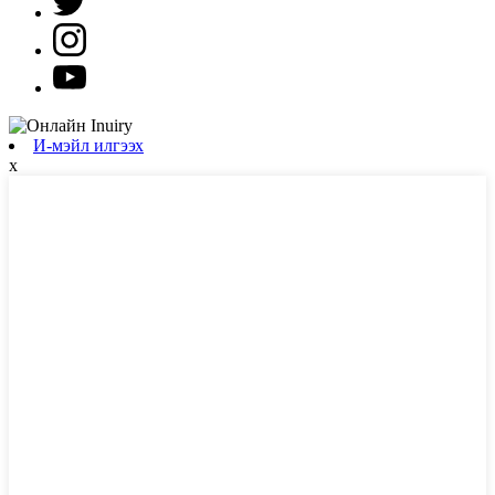
И-мэйл илгээх
x