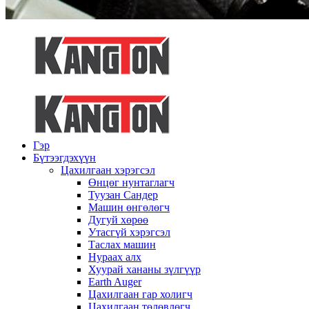
Гэр
Бүтээгдэхүүн
Цахилгаан хэрэгсэл
Өнцөг нунтаглагч
Туузан Сандер
Машин өнгөлөгч
Дугуй хөрөө
Утасгүй хэрэгсэл
Таслах машин
Нураах алх
Хуурай хананы зүлгүүр
Earth Auger
Цахилгаан гар холигч
Цахилгаан төлөвлөгч