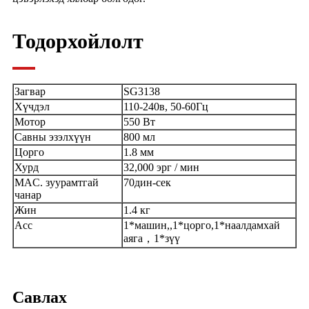
Тодорхойлолт
Загвар
SG3138
Хүчдэл
110-240в, 50-60Гц
Мотор
550 Вт
Савны эзэлхүүн
800 мл
Цорго
1.8 мм
Хурд
32,000 эрг / мин
MAC. зуурамтгай
70дин-сек
чанар
Жин
1.4 кг
Аcc
1*машин,,1*цорго,1*наалдамхай
аяга，1*зүү
Савлах