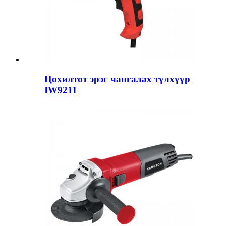
Цохилтот эрэг чангалах түлхүүр
IW9211