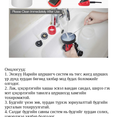
Онцлогууд:
1. Энэхүү Нарийн шүршигч систем нь төгс жигд шүрших
үр дүнд хурдан бөгөөд хялбар мод будах боломжийг
олгодог.
2. Лак, цэцэрлэгийн хашаа эсвэл вандан сандал, ширээ гэх
мэт цэцэрлэгийн тавилга шүршихэд хамгийн
тохиромжтой.
3. Будгийг үнэн зөв, хурдан түрхэх зориулалттай будгийн
урсгалын тохируулгатай.
4. Салдаг будгийн савны систем нь будгийг хурдан солих,
цэвэрлэхэд хялбар болгодог.