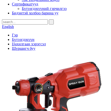
Сертификатууд
Бүтээгдэхүүний гэрчилгээ
Бидэнтэй холбоо барина уу
English
Гэр
Бүтээгдэхүүн
Цахилгаан хэрэгсэл
Шүршигч буу