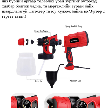
янз бүрийн аргаар төлөөлөх уран зургийг бүтээхэд
хялбар болгож чадна, та мэргэжлийн зураач байх
шаардлагагүй.Тэгэхээр та юу хүлээж байна вэ?Зүгээр л
гэртээ аваач!