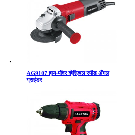
AG9107 हाय-पॉवर व्हेरिएबल स्पीड अँगल
ग्राइंडर