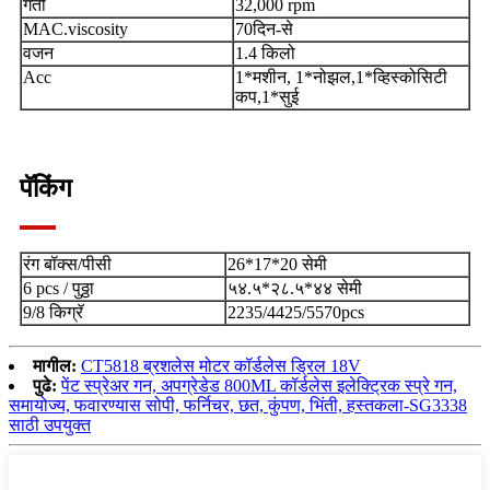
गती
32,000 rpm
MAC.viscosity
70दिन-से
वजन
1.4 किलो
Acc
1*मशीन, 1*नोझल,1*व्हिस्कोसिटी
कप,1*सुई
पॅकिंग
रंग बॉक्स/पीसी
26*17*20 सेमी
6 pcs / पुठ्ठा
५४.५*२८.५*४४ सेमी
9/8 किग्रॅ
2235/4425/5570pcs
मागील:
CT5818 ब्रशलेस मोटर कॉर्डलेस ड्रिल 18V
पुढे:
पेंट स्प्रेअर गन, अपग्रेडेड 800ML कॉर्डलेस इलेक्ट्रिक स्प्रे गन,
समायोज्य, फवारण्यास सोपी, फर्निचर, छत, कुंपण, भिंती, हस्तकला-SG3338
साठी उपयुक्त