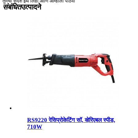
तुमचा संदेश इथे लिहा आणि आम्हाला पाठवा
संबंधित
उत्पादने
RS9220 रेसिप्रोकेटिंग सॉ, व्हेरिएबल स्पीड,
710W