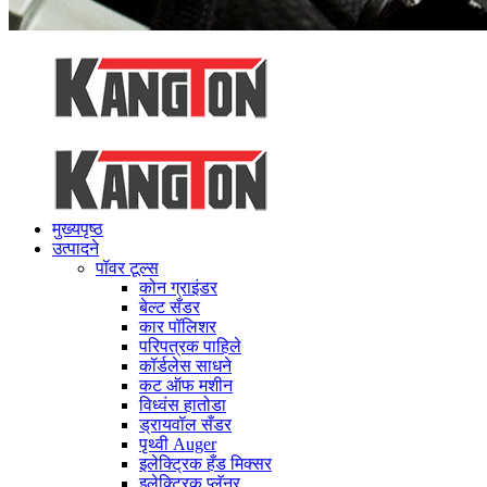
मुख्यपृष्ठ
उत्पादने
पॉवर टूल्स
कोन ग्राइंडर
बेल्ट सँडर
कार पॉलिशर
परिपत्रक पाहिले
कॉर्डलेस साधने
कट ऑफ मशीन
विध्वंस हातोडा
ड्रायवॉल सँडर
पृथ्वी Auger
इलेक्ट्रिक हँड मिक्सर
इलेक्ट्रिक प्लॅनर