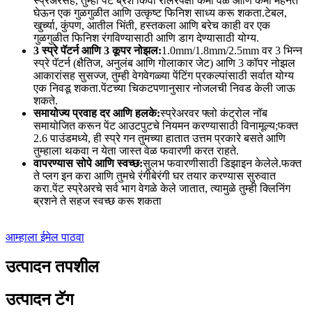
स्प्रेअरसह, तुम्ही पेंट ब्रश किंवा रोलरपेक्षा कमी वेळ आणि कमी मेहनत
घेऊन एक गुळगुळीत आणि उत्कृष्ट फिनिश साध्य करू शकता.टेबल,
खुर्च्या, कुंपण, आतील भिंती, हस्तकला आणि बरेच काही वर एक
गुळगुळीत फिनिश रंगविण्यासाठी आणि डाग देण्यासाठी योग्य.
3 स्प्रे पॅटर्न आणि 3 कूपर नोझल:
1.0mm/1.8mm/2.5mm वर 3 भिन्न
स्प्रे पॅटर्न (क्षैतिज, अनुलंब आणि गोलाकार जेट) आणि 3 कॉपर नोझल
आकारांसह सुसज्ज, तुम्ही वेगवेगळ्या पेंटिंग प्रकल्पांसाठी सर्वात योग्य
एक निवडू शकता.पेंटच्या चिकटपणानुसार नोजलची निवड केली जाऊ
शकते.
समायोज्य प्रवाह दर आणि हलके:
स्प्रेअरवर फ्लो कंट्रोल नॉब
समायोजित करून पेंट आउटपुटचे नियमन करण्यासाठी विनामूल्य;फक्त
2.6 पाउंडमध्ये, ही स्प्रे गन तुमच्या हातात उत्तम प्रकारे बसते आणि
तुम्हाला थकवा न येता जास्त वेळ फवारणी करत राहते.
वापरण्यास सोपे आणि स्वच्छ:
सुलभ फवारणीसाठी डिझाइन केलेले.फक्त
ते प्लग इन करा आणि तुमचे रंगीबेरंगी घर तयार करण्यास सुरुवात
करा.पेंट स्प्रेअरचे सर्व भाग वेगळे केले जातात, त्यामुळे तुम्ही क्लिनिंग
ब्रशने ते सहज स्वच्छ करू शकता
आम्हाला ईमेल पाठवा
उत्पादन तपशील
उत्पादन टॅग