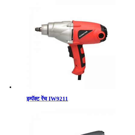
इम्पॅक्ट रेंच IW9211