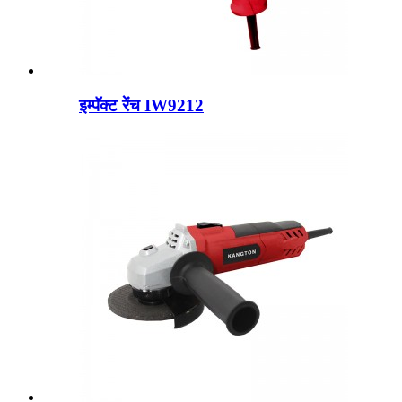
इम्पॅक्ट रेंच IW9212