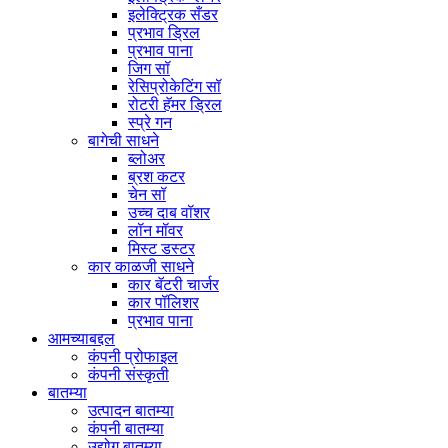
इलेक्ट्रिक सँडर
प्रभाव ड्रिल
प्रभाव पाना
जिग सॉ
रेसिप्रोकेटिंग सॉ
रोटरी हॅमर ड्रिल
स्प्रे गन
बागेची साधने
ब्लोअर
ब्रश कटर
चेन सॉ
उच्च दाब वॉशर
लॉन मॉवर
मिस्ट डस्टर
कार काळजी साधने
कार बॅटरी चार्जर
कार पॉलिशर
प्रभाव पाना
आमच्याबद्दल
कंपनी प्रोफाइल
कंपनी संस्कृती
बातम्या
उत्पादन बातम्या
कंपनी बातम्या
उद्योग बातम्या