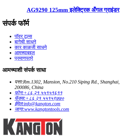
AG9290 125mm इलेक्ट्रिक अँगल ग्राइंडर
संपर्क फॉर्म
पॉवर टूल्स
बागेची साधने
कार काळजी साधने
आमच्याबद्दल
प्रमाणपत्रे
आमच्याशी संपर्क साधा
पत्ता:
Rm.1302, Mansion, No.210 Siping Rd., Shanghai,
200086, China
फोन:
+८६ २१ ५५१५१६११
फॅक्स:
+८६ २१ ५५१५९७७०
ईमेल:
info@kangton.com
जागा:
www.kangtontools.com