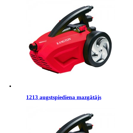
1213 augstspiediena mazgātājs