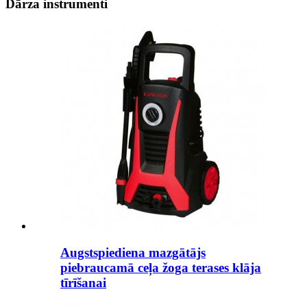
Dārza instrumenti
Augstspiediena mazgātājs
piebraucamā ceļa žoga terases klāja
tīrīšanai