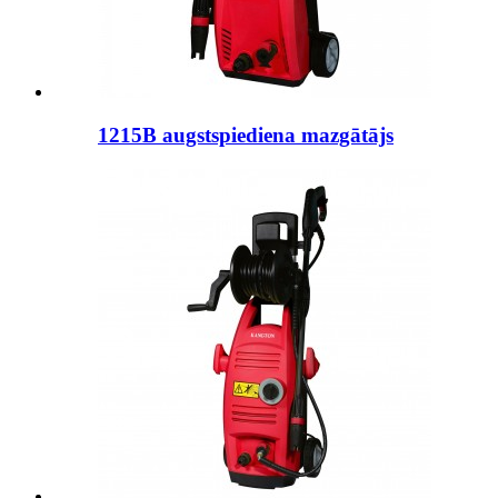
1215B augstspiediena mazgātājs