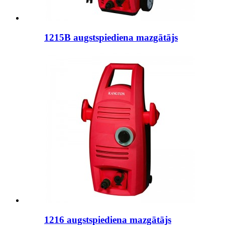
1215B augstspiediena mazgātājs
1216 augstspiediena mazgātājs