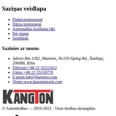
Saziņas veidlapa
Elektroinstrumenti
Dārza instrumenti
Automašīnu kopšanas rīki
Par mums
Sertifikāti
Sazinies ar mums
Adrese:
Rm.1302, Mansion, Nr.210 Siping Rd., Šanhaja,
200086, Ķīna
Tālrunis:
+86 21 55151611
Fakss:
+86 21 55159770
E-pasts:
info@kangton.com
Vietne:
www.kangtontools.com
© Autortiesības — 2010-2021 : Visas tiesības aizsargātas.