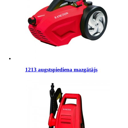
1213 augstspiediena mazgātājs