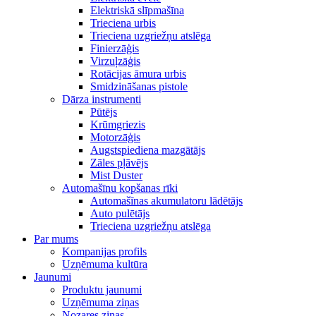
Elektriskā slīpmašīna
Trieciena urbis
Trieciena uzgriežņu atslēga
Finierzāģis
Virzuļzāģis
Rotācijas āmura urbis
Smidzināšanas pistole
Dārza instrumenti
Pūtējs
Krūmgriezis
Motorzāģis
Augstspiediena mazgātājs
Zāles pļāvējs
Mist Duster
Automašīnu kopšanas rīki
Automašīnas akumulatoru lādētājs
Auto pulētājs
Trieciena uzgriežņu atslēga
Par mums
Kompanijas profils
Uzņēmuma kultūra
Jaunumi
Produktu jaunumi
Uzņēmuma ziņas
Nozares ziņas