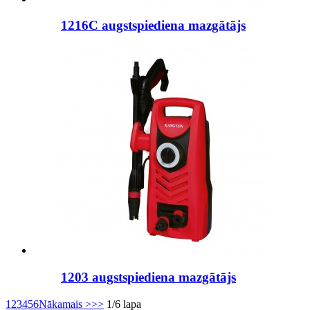
1216C augstspiediena mazgātājs
1203 augstspiediena mazgātājs
1
2
3
4
5
6
Nākamais >
>>
1/6 lapa