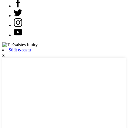
Sūtīt e-pastu
x