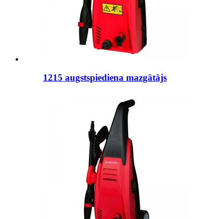
1215 augstspiediena mazgātājs