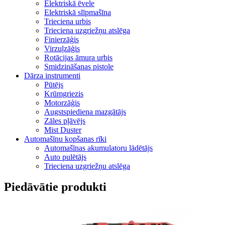
Elektriskā ēvele
Elektriskā slīpmašīna
Trieciena urbis
Trieciena uzgriežņu atslēga
Finierzāģis
Virzuļzāģis
Rotācijas āmura urbis
Smidzināšanas pistole
Dārza instrumenti
Pūtējs
Krūmgriezis
Motorzāģis
Augstspiediena mazgātājs
Zāles pļāvējs
Mist Duster
Automašīnu kopšanas rīki
Automašīnas akumulatoru lādētājs
Auto pulētājs
Trieciena uzgriežņu atslēga
Piedāvātie produkti