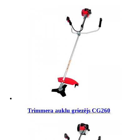
Trimmera auklu griezējs CG260