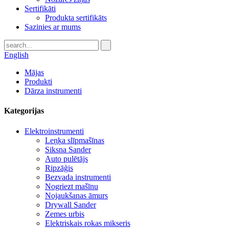
Sertifikāti
Produkta sertifikāts
Sazinies ar mums
English
Mājas
Produkti
Dārza instrumenti
Kategorijas
Elektroinstrumenti
Leņķa slīpmašīnas
Siksna Sander
Auto pulētājs
Ripzāģis
Bezvada instrumenti
Nogriezt mašīnu
Nojaukšanas āmurs
Drywall Sander
Zemes urbis
Elektriskais rokas mikseris