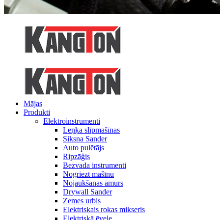
Mājas
Produkti
Elektroinstrumenti
Leņķa slīpmašīnas
Siksna Sander
Auto pulētājs
Ripzāģis
Bezvada instrumenti
Nogriezt mašīnu
Nojaukšanas āmurs
Drywall Sander
Zemes urbis
Elektriskais rokas mikseris
Elektriskā ēvele