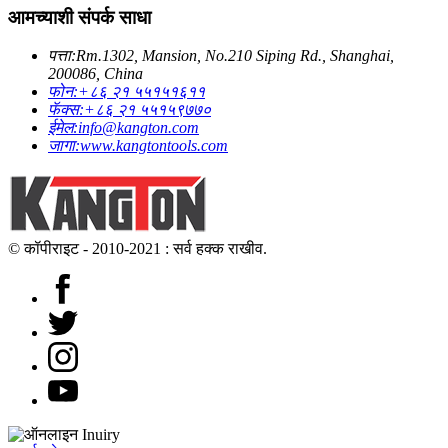
आमच्याशी संपर्क साधा
पत्ता:
Rm.1302, Mansion, No.210 Siping Rd., Shanghai,
200086, China
फोन:
+८६ २१ ५५१५१६११
फॅक्स:
+८६ २१ ५५१५९७७०
ईमेल:
info@kangton.com
जागा:
www.kangtontools.com
© कॉपीराइट - 2010-2021 : सर्व हक्क राखीव.