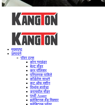
मुख्यपृष्ठ
उत्पादने
पॉवर टूल्स
कोन ग्राइंडर
बेल्ट सँडर
कार पॉलिशर
परिपत्रक पाहिले
कॉर्डलेस साधने
कट ऑफ मशीन
विध्वंस हातोडा
ड्रायवॉल सँडर
पृथ्वी Auger
इलेक्ट्रिक हँड मिक्सर
इलेक्ट्रिक प्लॅनर