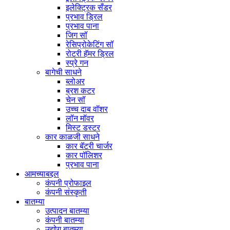
इलेक्ट्रिक सँडर
प्रभाव ड्रिल
प्रभाव पाना
जिग सॉ
रेसिप्रोकेटिंग सॉ
रोटरी हॅमर ड्रिल
स्प्रे गन
बागेची साधने
ब्लोअर
ब्रश कटर
चेन सॉ
उच्च दाब वॉशर
लॉन मॉवर
मिस्ट डस्टर
कार काळजी साधने
कार बॅटरी चार्जर
कार पॉलिशर
प्रभाव पाना
आमच्याबद्दल
कंपनी प्रोफाइल
कंपनी संस्कृती
बातम्या
उत्पादन बातम्या
कंपनी बातम्या
उद्योग बातम्या