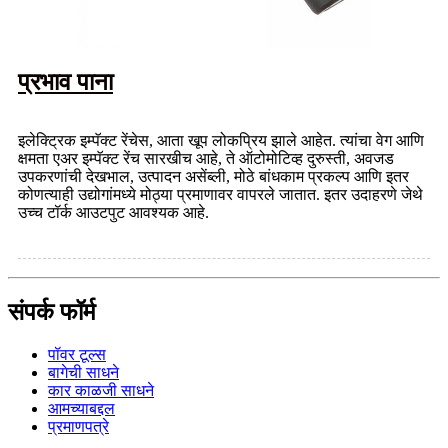
प्रभाव पाना
इलेक्ट्रिक इम्पॅक्ट रेंचेस, आता खूप लोकप्रिय झाले आहेत. त्यांचा वेग आणि
क्षमता एअर इम्पॅक्ट रेंच सारखीच आहे, ते ऑटोमोटिव्ह दुरुस्ती, अवजड
उपकरणांची देखभाल, उत्पादन असेंब्ली, मोठे बांधकाम प्रकल्प आणि इतर
कोणत्याही उद्योगांमध्ये मोठ्या प्रमाणावर वापरले जातात. इतर उदाहरणे जेथे
उच्च टॉर्क आउटपुट आवश्यक आहे.
संपर्क फॉर्म
पॉवर टूल्स
बागेची साधने
कार काळजी साधने
आमच्याबद्दल
प्रमाणपत्रे