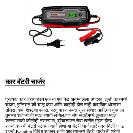
कार बॅटरी चार्जर
प्रत्येक कार ड्रायव्हरने एक ना एक वेळ अनुभवलेला उपद्रव: तुम्ही कारमध्ये
चढता, इग्निशन की चालू करा आणि काहीही होत नाही.कदाचित थोडासा
तोतरा किंवा शेवटचा श्वास, परंतु वाहन फक्त सुरू होणार नाही.मग तुम्हाला
तुमच्या शेजाऱ्याची मदत घ्यावी लागेल.पण जंप स्टार्टमध्ये तुम्हाला मदत
करण्यासाठी कोणीही नसल्यास, ब्रेकडाउन सेवा त्वरीत महाग होऊ
शकते.कारची बॅटरी पटकन चार्ज होणाऱ्या बॅटरी चार्जरद्वारे मदत दिली जाऊ
शकते.Kangton विविध आकार आणि आवृत्त्यांमध्ये बॅटरी चार्जरची श्रेणी