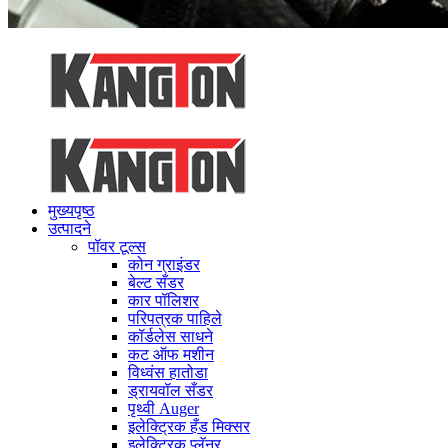
मुख्यपृष्ठ
उत्पादने
पॉवर टूल्स
कोन ग्राइंडर
बेल्ट सँडर
कार पॉलिशर
परिपत्रक पाहिले
कॉर्डलेस साधने
कट ऑफ मशीन
विध्वंस हातोडा
ड्रायवॉल सँडर
पृथ्वी Auger
इलेक्ट्रिक हँड मिक्सर
इलेक्ट्रिक प्लॅनर