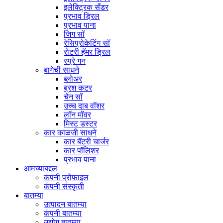
इलेक्ट्रिक सँडर
प्रभाव ड्रिल
प्रभाव पाना
जिग सॉ
रेसिप्रोकेटिंग सॉ
रोटरी हॅमर ड्रिल
स्प्रे गन
बागेची साधने
ब्लोअर
ब्रश कटर
चेन सॉ
उच्च दाब वॉशर
लॉन मॉवर
मिस्ट डस्टर
कार काळजी साधने
कार बॅटरी चार्जर
कार पॉलिशर
प्रभाव पाना
आमच्याबद्दल
कंपनी प्रोफाइल
कंपनी संस्कृती
बातम्या
उत्पादन बातम्या
कंपनी बातम्या
उद्योग बातम्या