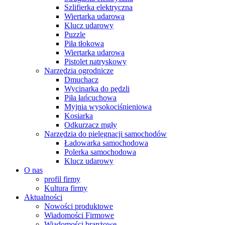
Szlifierka elektryczna
Wiertarka udarowa
Klucz udarowy
Puzzle
Piła tłokowa
Wiertarka udarowa
Pistolet natryskowy
Narzędzia ogrodnicze
Dmuchacz
Wycinarka do pędzli
Piła łańcuchowa
Myjnia wysokociśnieniowa
Kosiarka
Odkurzacz mgły
Narzędzia do pielęgnacji samochodów
Ładowarka samochodowa
Polerka samochodowa
Klucz udarowy
O nas
profil firmy
Kultura firmy
Aktualności
Nowości produktowe
Wiadomości Firmowe
Wiadomości branżowe