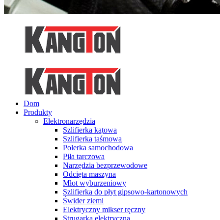
Dom
Produkty
Elektronarzędzia
Szlifierka kątowa
Szlifierka taśmowa
Polerka samochodowa
Piła tarczowa
Narzędzia bezprzewodowe
Odcięta maszyna
Młot wyburzeniowy
Szlifierka do płyt gipsowo-kartonowych
Świder ziemi
Elektryczny mikser ręczny
Strugarka elektryczna