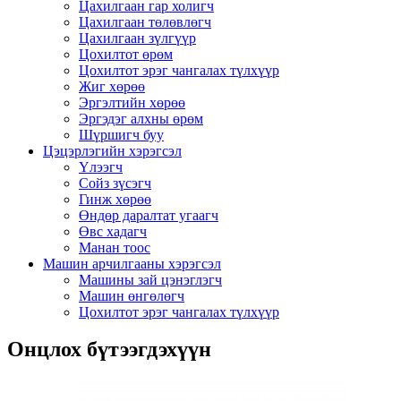
Цахилгаан гар холигч
Цахилгаан төлөвлөгч
Цахилгаан зүлгүүр
Цохилтот өрөм
Цохилтот эрэг чангалах түлхүүр
Жиг хөрөө
Эргэлтийн хөрөө
Эргэдэг алхны өрөм
Шүршигч буу
Цэцэрлэгийн хэрэгсэл
Үлээгч
Сойз зүсэгч
Гинж хөрөө
Өндөр даралтат угаагч
Өвс хадагч
Манан тоос
Машин арчилгааны хэрэгсэл
Машины зай цэнэглэгч
Машин өнгөлөгч
Цохилтот эрэг чангалах түлхүүр
Онцлох бүтээгдэхүүн