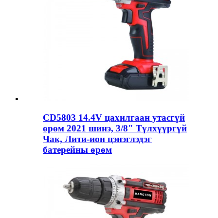
CD5803 14.4V цахилгаан утасгүй
өрөм 2021 шинэ, 3/8" Түлхүүргүй
Чак, Лити-ион цэнэглэдэг
батерейны өрөм