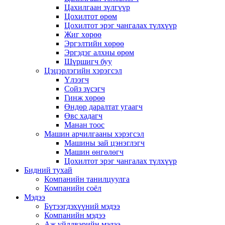
Цахилгаан зүлгүүр
Цохилтот өрөм
Цохилтот эрэг чангалах түлхүүр
Жиг хөрөө
Эргэлтийн хөрөө
Эргэдэг алхны өрөм
Шүршигч буу
Цэцэрлэгийн хэрэгсэл
Үлээгч
Сойз зүсэгч
Гинж хөрөө
Өндөр даралтат угаагч
Өвс хадагч
Манан тоос
Машин арчилгааны хэрэгсэл
Машины зай цэнэглэгч
Машин өнгөлөгч
Цохилтот эрэг чангалах түлхүүр
Бидний тухай
Компанийн танилцуулга
Компанийн соёл
Мэдээ
Бүтээгдэхүүний мэдээ
Компанийн мэдээ
Аж үйлдвэрийн мэдээ