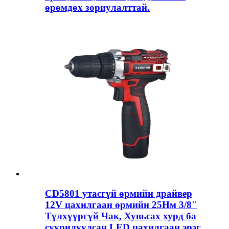
өрөмдөх зориулалттай.
CD5801 утасгүй өрмийн драйвер
12V цахилгаан өрмийн 25Нм 3/8″
Түлхүүргүй Чак, Хувьсах хурд ба
суурилуулсан LED цахилгаан эрэг