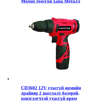
Модон тоосгон хана Металл
CD3602 12V утасгүй өрмийн
драйвер 2 шатлалт батерей,
цэнэглэгчтэй утасгүй өрөм