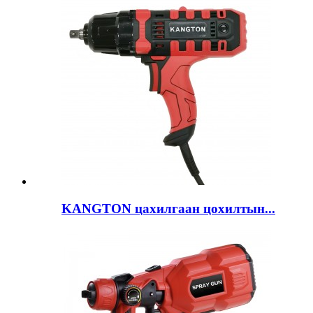
KANGTON цахилгаан цохилтын...