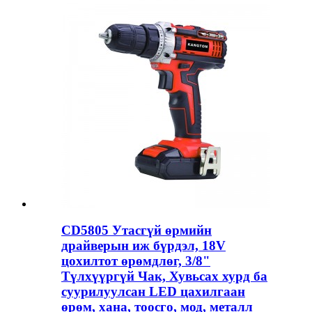
CD5805 Утасгүй өрмийн
драйверын иж бүрдэл, 18V
цохилтот өрөмдлөг, 3/8"
Түлхүүргүй Чак, Хувьсах хурд ба
суурилуулсан LED цахилгаан
өрөм, хана, тоосго, мод, металл