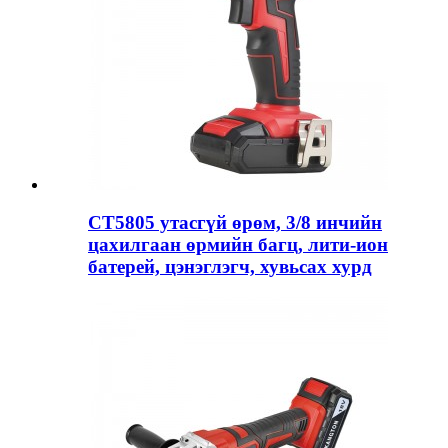
CT5805 утасгүй өрөм, 3/8 инчийн
цахилгаан өрмийн багц, лити-ион
батерей, цэнэглэгч, хувьсах хурд