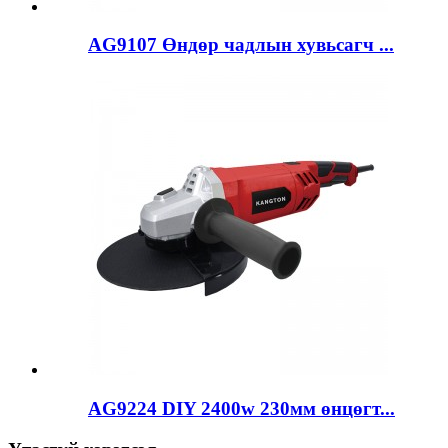
AG9107 Өндөр чадлын хувьсагч ...
AG9224 DIY 2400w 230мм өнцөгт...