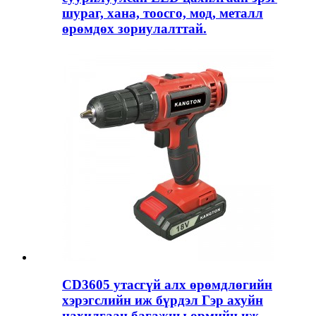
шураг, хана, тоосго, мод, металл
өрөмдөх зориулалттай.
CD3605 утасгүй алх өрөмдлөгийн
хэрэгслийн иж бүрдэл Гэр ахуйн
цахилгаан багажны өрмийн иж