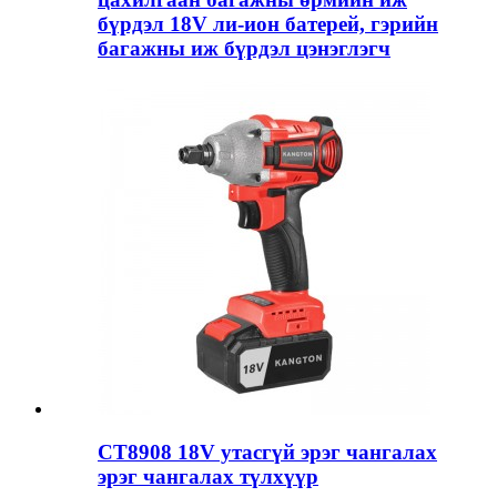
бүрдэл 18V ли-ион батерей, гэрийн
багажны иж бүрдэл цэнэглэгч
CT8908 18V утасгүй эрэг чангалах
эрэг чангалах түлхүүр