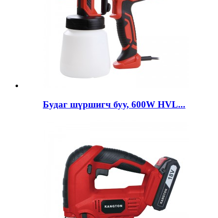
Будаг шүршигч буу, 600W HVL...