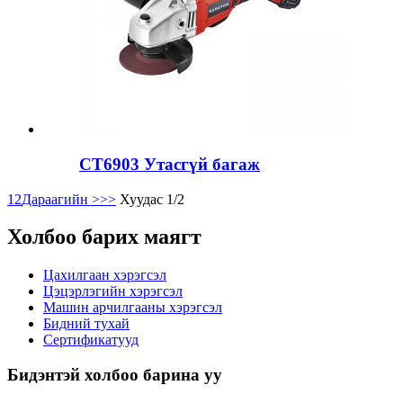
CT6903 Утасгүй багаж
1
2
Дараагийн >
>>
Хуудас 1/2
Холбоо барих маягт
Цахилгаан хэрэгсэл
Цэцэрлэгийн хэрэгсэл
Машин арчилгааны хэрэгсэл
Бидний тухай
Сертификатууд
Бидэнтэй холбоо барина уу