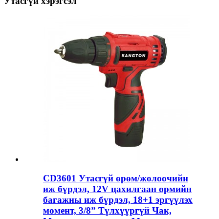
Утасгүй хэрэгсэл
CD3601 Утасгүй өрөм/жолоочийн
иж бүрдэл, 12V цахилгаан өрмийн
багажны иж бүрдэл, 18+1 эргүүлэх
момент, 3/8” Түлхүүргүй Чак,