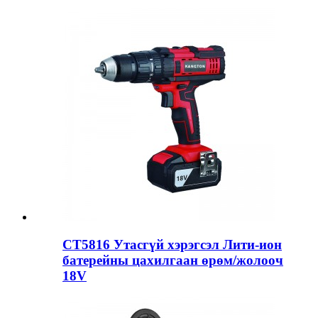
CT5816 Утасгүй хэрэгсэл Лити-ион
батерейны цахилгаан өрөм/жолооч
18V