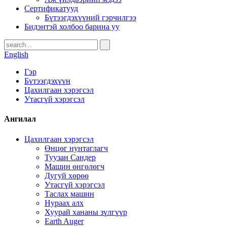
Сертификатууд
Бүтээгдэхүүний гэрчилгээ
Бидэнтэй холбоо барина уу
English
Гэр
Бүтээгдэхүүн
Цахилгаан хэрэгсэл
Утасгүй хэрэгсэл
Ангилал
Цахилгаан хэрэгсэл
Өнцөг нунтаглагч
Туузан Сандер
Машин өнгөлөгч
Дугуй хөрөө
Утасгүй хэрэгсэл
Таслах машин
Нураах алх
Хуурай хананы зүлгүүр
Earth Auger