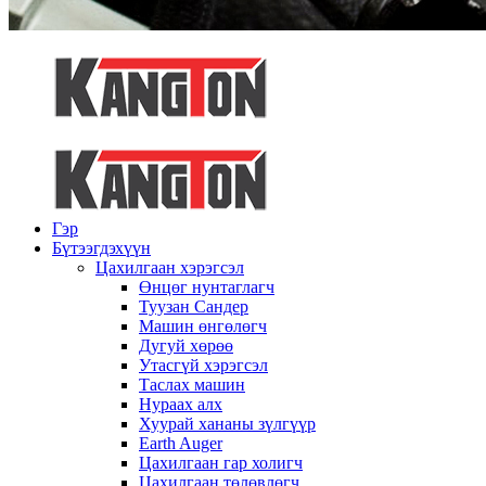
Гэр
Бүтээгдэхүүн
Цахилгаан хэрэгсэл
Өнцөг нунтаглагч
Туузан Сандер
Машин өнгөлөгч
Дугуй хөрөө
Утасгүй хэрэгсэл
Таслах машин
Нураах алх
Хуурай хананы зүлгүүр
Earth Auger
Цахилгаан гар холигч
Цахилгаан төлөвлөгч