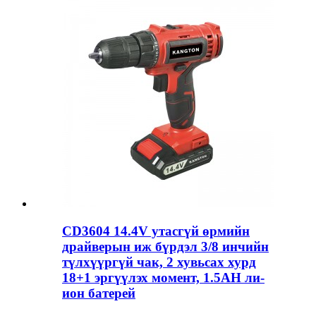
CD3604 14.4V утасгүй өрмийн
драйверын иж бүрдэл 3/8 инчийн
түлхүүргүй чак, 2 хувьсах хурд
18+1 эргүүлэх момент, 1.5AH ли-
ион батерей