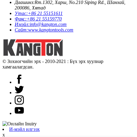
Даашинз:
Rm.1302, Харш, No.210 Siping Rd., Шанхай,
200086, Хятад
Утас:
+86 21 55151611
Факс:
+86 21 55159770
Имэйл:
info@kangton.com
Сайт:
www.kangtontools.com
© Зохиогчийн эрх - 2010-2021 : Бүх эрх хуулиар
хамгаалагдсан.
И-мэйл илгээх
x