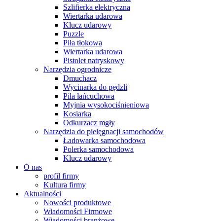
Szlifierka elektryczna
Wiertarka udarowa
Klucz udarowy
Puzzle
Piła tłokowa
Wiertarka udarowa
Pistolet natryskowy
Narzędzia ogrodnicze
Dmuchacz
Wycinarka do pędzli
Piła łańcuchowa
Myjnia wysokociśnieniowa
Kosiarka
Odkurzacz mgły
Narzędzia do pielęgnacji samochodów
Ładowarka samochodowa
Polerka samochodowa
Klucz udarowy
O nas
profil firmy
Kultura firmy
Aktualności
Nowości produktowe
Wiadomości Firmowe
Wiadomości branżowe