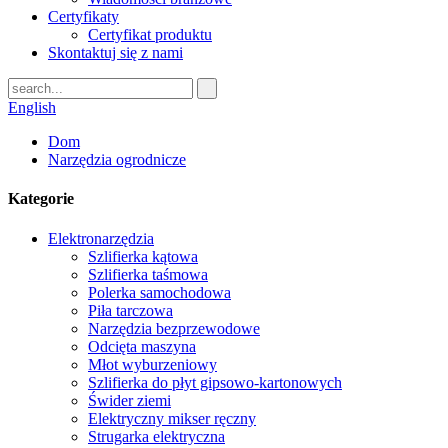
Certyfikaty
Certyfikat produktu
Skontaktuj się z nami
English
Dom
Narzędzia ogrodnicze
Kategorie
Elektronarzędzia
Szlifierka kątowa
Szlifierka taśmowa
Polerka samochodowa
Piła tarczowa
Narzędzia bezprzewodowe
Odcięta maszyna
Młot wyburzeniowy
Szlifierka do płyt gipsowo-kartonowych
Świder ziemi
Elektryczny mikser ręczny
Strugarka elektryczna