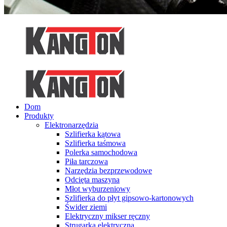
Dom
Produkty
Elektronarzędzia
Szlifierka kątowa
Szlifierka taśmowa
Polerka samochodowa
Piła tarczowa
Narzędzia bezprzewodowe
Odcięta maszyna
Młot wyburzeniowy
Szlifierka do płyt gipsowo-kartonowych
Świder ziemi
Elektryczny mikser ręczny
Strugarka elektryczna