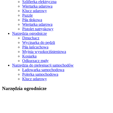
Szlifierka elektryczna
Wiertarka udarowa
Klucz udarowy
Puzzle
Piła tłokowa
Wiertarka udarowa
Pistolet natryskowy
Narzędzia ogrodnicze
Dmuchacz
Wycinarka do pędzli
Piła łańcuchowa
Myjnia wysokociśnieniowa
Kosiarka
Odkurzacz mgły
Narzędzia do pielęgnacji samochodów
Ładowarka samochodowa
Polerka samochodowa
Klucz udarowy
Narzędzia ogrodnicze