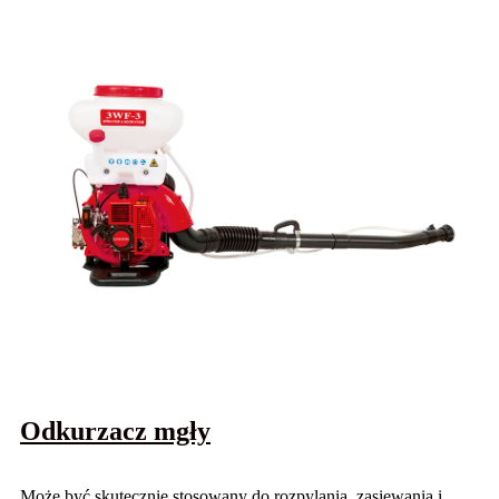
Odkurzacz mgły
Może być skutecznie stosowany do rozpylania, zasiewania i