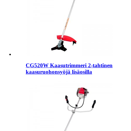
CG520W Kaasutrimmeri 2-tahtinen
kaasuruohonsyöjä lisäosilla