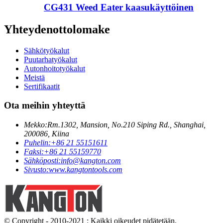
CG431 Weed Eater kaasukäyttöinen
Yhteydenottolomake
Sähkötyökalut
Puutarhatyökalut
Autonhoitotyökalut
Meistä
Sertifikaatit
Ota meihin yhteyttä
Mekko:
Rm.1302, Mansion, No.210 Siping Rd., Shanghai,
200086, Kiina
Puhelin:
+86 21 55151611
Faksi:
+86 21 55159770
Sähköposti:
info@kangton.com
Sivusto:
www.kangtontools.com
© Copyright - 2010-2021 : Kaikki oikeudet pidätetään.