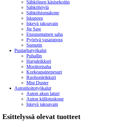
Sähköinen käsisekoitin
Sähköhöylä
Sähköhiomakone
Iskupora
Iskevä jakoavain
Jig Saw
Etusuuntainen saha
Pyörivä vasarapora
Sumutin
Puutarhatyökalut
Puhallin
Harjaleikkuri
Moottorisaha
Korkeapainepesuri
Ruohonleikkuri
Mist Duster
Autonhoitotyökalut
Auton akun laturi
Auton kiillotuskone
Iskevä jakoavain
Esittelyssä olevat tuotteet