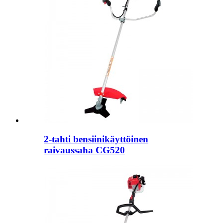
2-tahti bensiinikäyttöinen
raivaussaha CG520