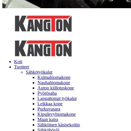
Koti
Tuotteet
Sähkötyökalut
Kulmahiomakone
Nauhahiomakone
Auton kiillotuskone
Pyörösaha
Langattomat työkalut
Leikkaa kone
Purkuvasara
Kipsilevyhiomakone
Maan kaira
Sähköinen käsisekoitin
Sähköhöylä