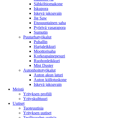
Sähköhiomakone
Iskupora
Iskevä jakoavain
Jig Saw
Etusuuntainen saha
Pyörivä vasarapora
Sumutin
Puutarhatyökalut
Puhallin
Harjaleikkuri
Moottorisaha
Korkeapainepesuri
Ruohonleikkuri
Mist Duster
Autonhoitotyökalut
Auton akun laturi
Auton kiillotuskone
Iskevä jakoavain
Meistä
Yrityksen profiili
Yrityskulttuuri
Uutiset
Tuoteuutisia
Yrityksen uutiset
Teollisuuden uutisia