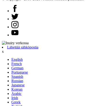
Lähettää sähköpostia
x
English
French
German
Portuguese
Spanish
Russian
Japanese
Korean
Arabic
Irish
Greek