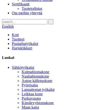
Sertifikaatit
Tuotetodistus
Ota meihin yhteyttä
English
Koti
Tuotteet
Puutarhatyökalut
Harjaleikkuri
Luokat
Sähkötyökalut
Kulmahiomakone
Nauhahiomakone
Auton kiillotuskone
Pyörösaha
Langattomat työkalut
Leikkaa kone
Purkuvasara
Kipsilevyhiomakone
Maan kaira