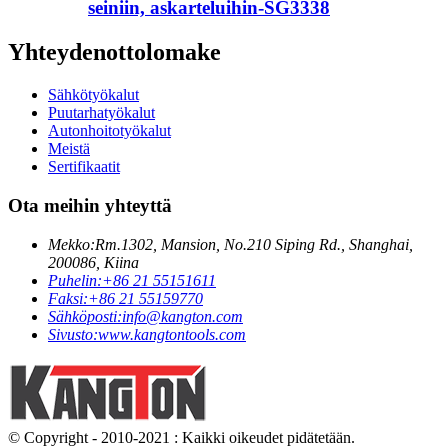
seiniin, askarteluihin-SG3338
Yhteydenottolomake
Sähkötyökalut
Puutarhatyökalut
Autonhoitotyökalut
Meistä
Sertifikaatit
Ota meihin yhteyttä
Mekko:
Rm.1302, Mansion, No.210 Siping Rd., Shanghai,
200086, Kiina
Puhelin:
+86 21 55151611
Faksi:
+86 21 55159770
Sähköposti:
info@kangton.com
Sivusto:
www.kangtontools.com
© Copyright - 2010-2021 : Kaikki oikeudet pidätetään.