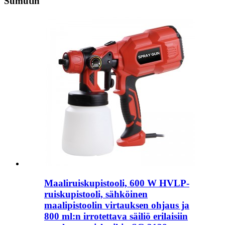
Sumutin
Maaliruiskupistooli, 600 W HVLP-
ruiskupistooli, sähköinen
maalipistoolin virtauksen ohjaus ja
800 ml:n irrotettava säiliö erilaisiin