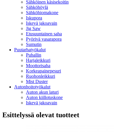
Sähköinen käsisekoitin
Sähköhöylä
Sähköhiomakone
Iskupora
Iskevä jakoavain
Jig Saw
Etusuuntainen saha
Pyörivä vasarapora
Sumutin
Puutarhatyökalut
Puhallin
Harjaleikkuri
Moottorisaha
Korkeapainepesuri
Ruohonleikkuri
Mist Duster
Autonhoitotyökalut
Auton akun laturi
Auton kiillotuskone
Iskevä jakoavain
Esittelyssä olevat tuotteet