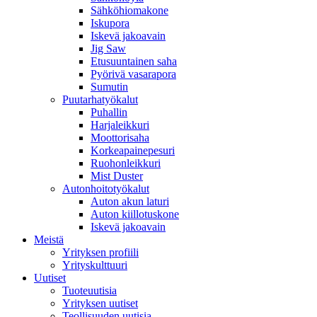
Sähköhiomakone
Iskupora
Iskevä jakoavain
Jig Saw
Etusuuntainen saha
Pyörivä vasarapora
Sumutin
Puutarhatyökalut
Puhallin
Harjaleikkuri
Moottorisaha
Korkeapainepesuri
Ruohonleikkuri
Mist Duster
Autonhoitotyökalut
Auton akun laturi
Auton kiillotuskone
Iskevä jakoavain
Meistä
Yrityksen profiili
Yrityskulttuuri
Uutiset
Tuoteuutisia
Yrityksen uutiset
Teollisuuden uutisia