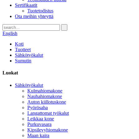
Sertifikaatit
Tuotetodistus
Ota meihin yhteyttä
English
Koti
Tuotteet
Sähkötyökalut
Sumutin
Luokat
Sähkötyökalut
Kulmahiomakone
Nauhahiomakone
Auton kiillotuskone
Pyörösaha
Langattomat työkalut
Leikkaa kone
Purkuvasara
Kipsilevyhiomakone
Maan kaira