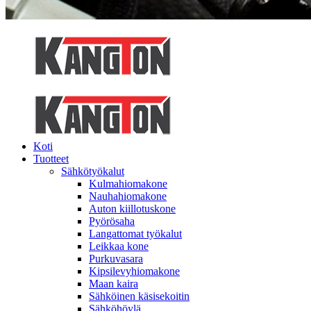
Koti
Tuotteet
Sähkötyökalut
Kulmahiomakone
Nauhahiomakone
Auton kiillotuskone
Pyörösaha
Langattomat työkalut
Leikkaa kone
Purkuvasara
Kipsilevyhiomakone
Maan kaira
Sähköinen käsisekoitin
Sähköhöylä