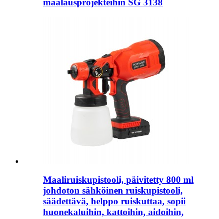
maalausprojekteihin SG 3138
Maaliruiskupistooli, päivitetty 800 ml
johdoton sähköinen ruiskupistooli,
säädettävä, helppo ruiskuttaa, sopii
huonekaluihin, kattoihin, aidoihin,