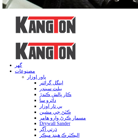
گهر
مصنوعات
پاور اوزار
اينگل گرائنر
بيلٽ سينڊر
ڪار پالش ڪندڙ
دائرو سا
بي تار اوزار
ڪٽڻ جي مشين
مسمار ڪرڻ وارو هامر
Drywall Sander
ڌرتي آڳر
اليڪٽرڪ هينڊ ميڪر