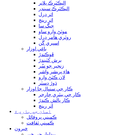
اليڪٽرڪ پلانر
اليڪٽرڪ سينڊر
اثر ڊرل
اثر رينچ
جيگ سا
موٽڻ وارو ساو
روٽري هامر ڊرل
اسپري گن
باغي اوزار
ڦوڪندڙ
برش کٽيندڙ
زنجير جو سُر
هاء پريشر واشر
لان ڪٽڻ وارو
ڌوڙ ڊسٽر
ڪار جي سنڀال جا اوزار
ڪار جي بيٽري چارجر
ڪار پالش ڪندڙ
اثر رينچ
اسان جي باري ۾
ڪمپني پروفائل
ڪمپني ثقافت
خبرون
پيداوار جي خبر