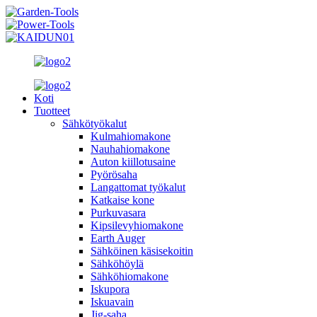
Koti
Tuotteet
Sähkötyökalut
Kulmahiomakone
Nauhahiomakone
Auton kiillotusaine
Pyörösaha
Langattomat työkalut
Katkaise kone
Purkuvasara
Kipsilevyhiomakone
Earth Auger
Sähköinen käsisekoitin
Sähköhöylä
Sähköhiomakone
Iskupora
Iskuavain
Jig-saha