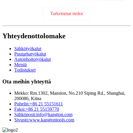
Tarkemmat tiedot
Yhteydenottolomake
Sähkötyökalut
Puutarhatyökalut
Autonhoitotyökalut
Meistä
Todistukset
Ota meihin yhteyttä
Mekko:
Rm.1302, Mansion, No.210 Siping Rd., Shanghai,
200086, Kiina
Puhelin:
+86 21 55151611
Faksi:
+86 21 55159770
Sähköposti:
info@kangton.com
Sivusto:
www.kangtontools.com