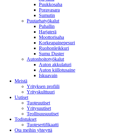
Puukkosaha
Poravasara
Sumutin
Puutarhatyökalut
Puhallin
Harjaterä
Moottorisaha
Korkeapainepesuri
Ruohonleikkuri
Sumu Duster
Autonhoitotyökalut
Auton akkulaturi
Auton kiillotusaine
Iskuavain
Meistä
Yrityksen profiili
Yrityskulttuuri
Uutiset
Tuoteuutiset
Yritysuutiset
Teollisuusuutiset
Todistukset
Tuotesertifikaatti
Ota meihin yhteyttä