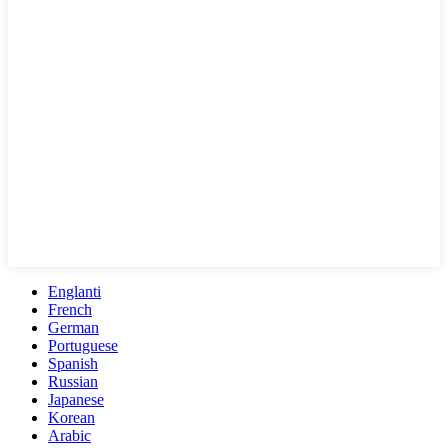
Englanti
French
German
Portuguese
Spanish
Russian
Japanese
Korean
Arabic