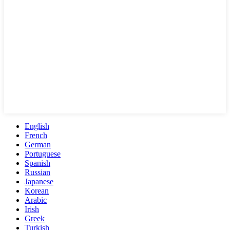
English
French
German
Portuguese
Spanish
Russian
Japanese
Korean
Arabic
Irish
Greek
Turkish