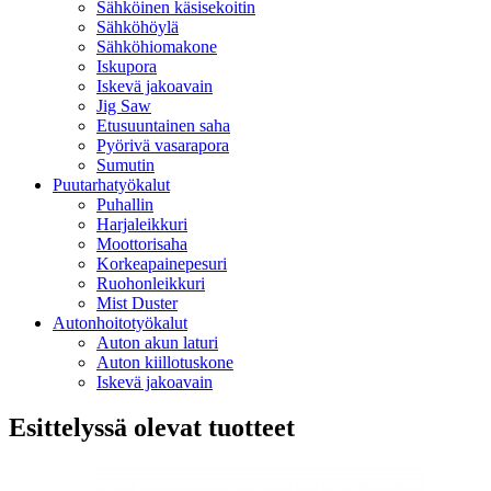
Sähköinen käsisekoitin
Sähköhöylä
Sähköhiomakone
Iskupora
Iskevä jakoavain
Jig Saw
Etusuuntainen saha
Pyörivä vasarapora
Sumutin
Puutarhatyökalut
Puhallin
Harjaleikkuri
Moottorisaha
Korkeapainepesuri
Ruohonleikkuri
Mist Duster
Autonhoitotyökalut
Auton akun laturi
Auton kiillotuskone
Iskevä jakoavain
Esittelyssä olevat tuotteet