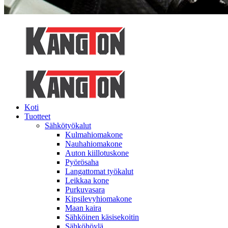
Koti
Tuotteet
Sähkötyökalut
Kulmahiomakone
Nauhahiomakone
Auton kiillotuskone
Pyörösaha
Langattomat työkalut
Leikkaa kone
Purkuvasara
Kipsilevyhiomakone
Maan kaira
Sähköinen käsisekoitin
Sähköhöylä