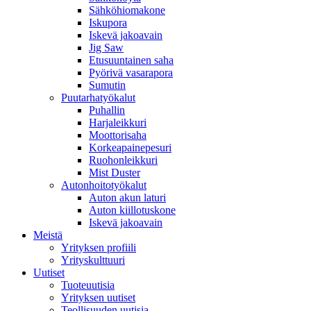
Sähköhiomakone
Iskupora
Iskevä jakoavain
Jig Saw
Etusuuntainen saha
Pyörivä vasarapora
Sumutin
Puutarhatyökalut
Puhallin
Harjaleikkuri
Moottorisaha
Korkeapainepesuri
Ruohonleikkuri
Mist Duster
Autonhoitotyökalut
Auton akun laturi
Auton kiillotuskone
Iskevä jakoavain
Meistä
Yrityksen profiili
Yrityskulttuuri
Uutiset
Tuoteuutisia
Yrityksen uutiset
Teollisuuden uutisia