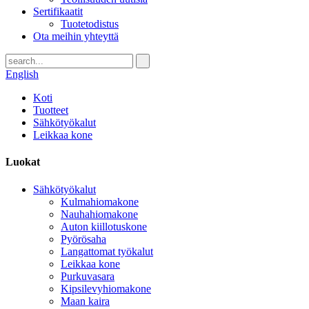
Sertifikaatit
Tuotetodistus
Ota meihin yhteyttä
English
Koti
Tuotteet
Sähkötyökalut
Leikkaa kone
Luokat
Sähkötyökalut
Kulmahiomakone
Nauhahiomakone
Auton kiillotuskone
Pyörösaha
Langattomat työkalut
Leikkaa kone
Purkuvasara
Kipsilevyhiomakone
Maan kaira