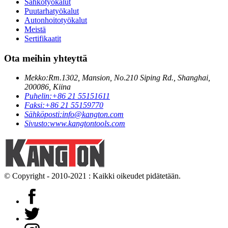
Sähkötyökalut
Puutarhatyökalut
Autonhoitotyökalut
Meistä
Sertifikaatit
Ota meihin yhteyttä
Mekko:
Rm.1302, Mansion, No.210 Siping Rd., Shanghai,
200086, Kiina
Puhelin:
+86 21 55151611
Faksi:
+86 21 55159770
Sähköposti:
info@kangton.com
Sivusto:
www.kangtontools.com
© Copyright - 2010-2021 : Kaikki oikeudet pidätetään.