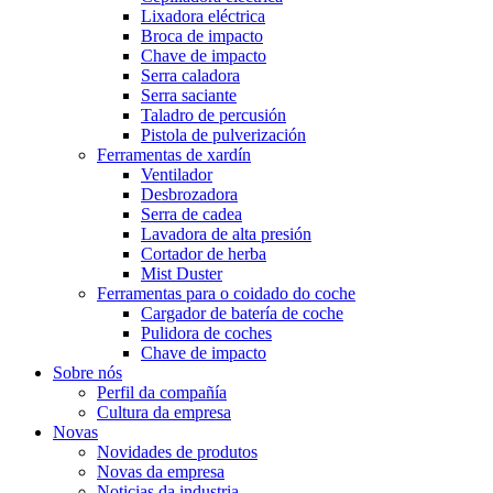
Lixadora eléctrica
Broca de impacto
Chave de impacto
Serra caladora
Serra saciante
Taladro de percusión
Pistola de pulverización
Ferramentas de xardín
Ventilador
Desbrozadora
Serra de cadea
Lavadora de alta presión
Cortador de herba
Mist Duster
Ferramentas para o coidado do coche
Cargador de batería de coche
Pulidora de coches
Chave de impacto
Sobre nós
Perfil da compañía
Cultura da empresa
Novas
Novidades de produtos
Novas da empresa
Noticias da industria