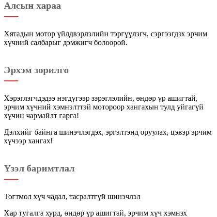
Алсын хараа
Хятадын мотор үйлдвэрлэлийн тэргүүлэгч, сэргээгдэх эрчим
хүчний салбарыг дэмжигч болоорой.
Эрхэм зорилго
Хэрэглэгчдэдээ нэгдүгээр зэрэглэлийн, өндөр үр ашигтай,
эрчим хүчний хэмнэлттэй мотороор хангахын тулд уйгагүй
хүчин чармайлт гарга!
Дэлхийг байнга шинэчлэгдэх, эргэлтэнд оруулах, цэвэр эрчим
хүчээр хангах!
Үзэл баримтлал
Тогтмол хүч чадал, тасралтгүй шинэчлэл
Хар тугалга хурд, өндөр үр ашигтай, эрчим хүч хэмнэх