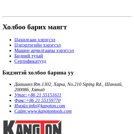
Холбоо барих маягт
Цахилгаан хэрэгсэл
Цэцэрлэгийн хэрэгсэл
Машин арчилгааны хэрэгсэл
Бидний тухай
Сертификатууд
Бидэнтэй холбоо барина уу
Даашинз:
Rm.1302, Харш, No.210 Siping Rd., Шанхай,
200086, Хятад
Утас:
+86 21 55151611
Факс:
+86 21 55159770
Имэйл:
info@kangton.com
Сайт:
www.kangtontools.com