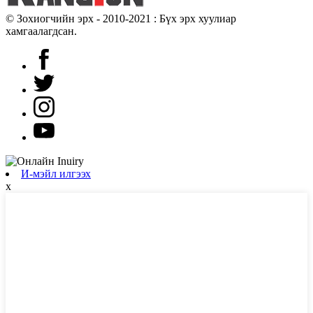
© Зохиогчийн эрх - 2010-2021 : Бүх эрх хуулиар
хамгаалагдсан.
И-мэйл илгээх
x