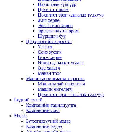
Цахилгаан зүлгүүр
Цохилтот өрөм
Цохилтот эрэг чангалах түлхүүр
Жиг хөрөө
Эргэлтийн хөрөө
Эргэдэг алхны өрөм
Шүршигч буу
Цэцэрлэгийн хэрэгсэл
Үлээгч
Сойз зүсэгч
Гинж хөрөө
Өндөр даралтат угаагч
Өвс хадагч
Манан тоос
Машин арчилгааны хэрэгсэл
Машины зай цэнэглэгч
Машин өнгөлөгч
Цохилтот эрэг чангалах түлхүүр
Бидний тухай
Компанийн танилцуулга
Компанийн соёл
Мэдээ
Бүтээгдэхүүний мэдээ
Компанийн мэдээ
Аж үйлдвэрийн мэдээ