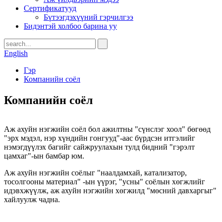
Сертификатууд
Бүтээгдэхүүний гэрчилгээ
Бидэнтэй холбоо барина уу
English
Гэр
Компанийн соёл
Компанийн соёл
Аж ахуйн нэгжийн соёл бол ажилтны "сүнслэг хоол" бөгөөд
"эрх мэдэл, нэр хүндийн гонгууд"-аас бүрдсэн итгэлийг
нэмэгдүүлэх багийг сайжруулахын тулд бидний "гэрэлт
цамхаг"-ын бамбар юм.
Аж ахуйн нэгжийн соёлыг "наалдамхай, катализатор,
тосолгооны материал" -ын үүрэг, "усны" соёлын хөгжлийг
идэвхжүүлж, аж ахуйн нэгжийн хөгжилд "мөсний давхаргыг"
хайлуулж чадна.