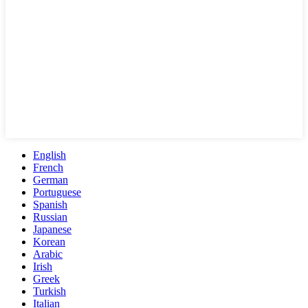
English
French
German
Portuguese
Spanish
Russian
Japanese
Korean
Arabic
Irish
Greek
Turkish
Italian