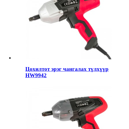
Цохилтот эрэг чангалах түлхүүр
HW9942