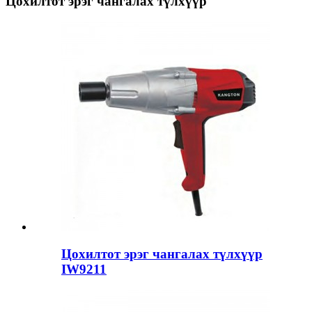
Цохилтот эрэг чангалах түлхүүр
Цохилтот эрэг чангалах түлхүүр
IW9211