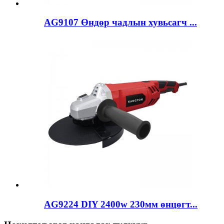
AG9107 Өндөр чадлын хувьсагч ...
AG9224 DIY 2400w 230мм өнцөгт...