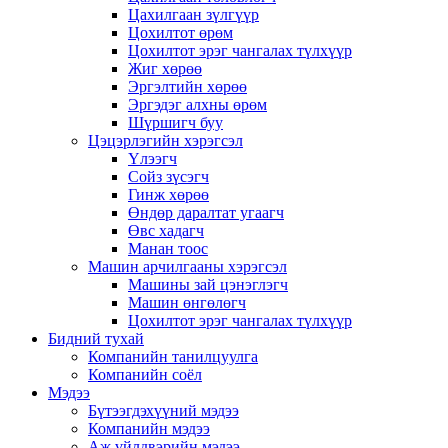
Цахилгаан зүлгүүр
Цохилтот өрөм
Цохилтот эрэг чангалах түлхүүр
Жиг хөрөө
Эргэлтийн хөрөө
Эргэдэг алхны өрөм
Шүршигч буу
Цэцэрлэгийн хэрэгсэл
Үлээгч
Сойз зүсэгч
Гинж хөрөө
Өндөр даралтат угаагч
Өвс хадагч
Манан тоос
Машин арчилгааны хэрэгсэл
Машины зай цэнэглэгч
Машин өнгөлөгч
Цохилтот эрэг чангалах түлхүүр
Бидний тухай
Компанийн танилцуулга
Компанийн соёл
Мэдээ
Бүтээгдэхүүний мэдээ
Компанийн мэдээ
Аж үйлдвэрийн мэдээ