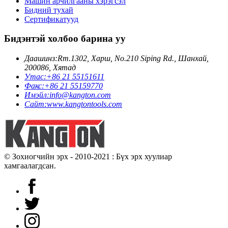
Машин арчилгааны хэрэгсэл
Бидний тухай
Сертификатууд
Бидэнтэй холбоо барина уу
Даашинз:
Rm.1302, Харш, No.210 Siping Rd., Шанхай,
200086, Хятад
Утас:
+86 21 55151611
Факс:
+86 21 55159770
Имэйл:
info@kangton.com
Сайт:
www.kangtontools.com
© Зохиогчийн эрх - 2010-2021 : Бүх эрх хуулиар
хамгаалагдсан.