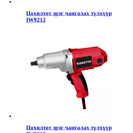
Цохилтот эрэг чангалах түлхүүр
IW9212
Цохилтот эрэг чангалах түлхүүр