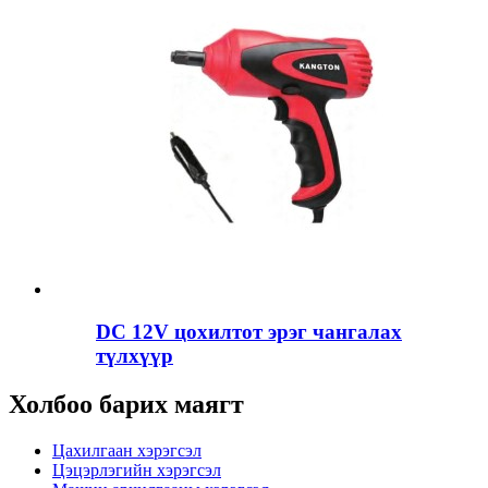
DC 12V цохилтот эрэг чангалах
түлхүүр
Холбоо барих маягт
Цахилгаан хэрэгсэл
Цэцэрлэгийн хэрэгсэл