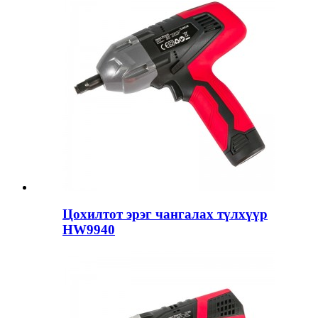
Цохилтот эрэг чангалах түлхүүр
HW9940