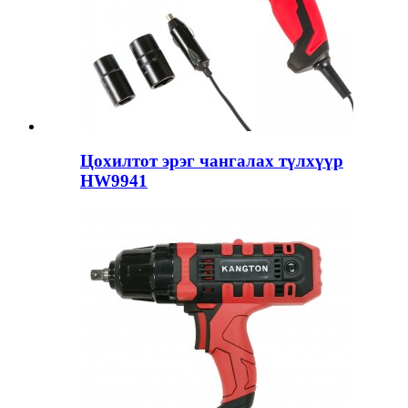
Цохилтот эрэг чангалах түлхүүр
HW9941