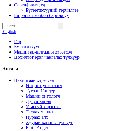
Сертификатууд
Бүтээгдэхүүний гэрчилгээ
Бидэнтэй холбоо барина уу
English
Гэр
Бүтээгдэхүүн
Машин арчилгааны хэрэгсэл
Цохилтот эрэг чангалах түлхүүр
Ангилал
Цахилгаан хэрэгсэл
Өнцөг нунтаглагч
Туузан Сандер
Машин өнгөлөгч
Дугуй хөрөө
Утасгүй хэрэгсэл
Таслах машин
Нураах алх
Хуурай хананы зүлгүүр
Earth Auger