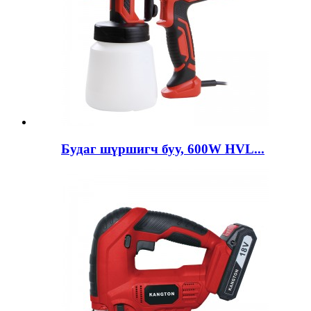
Будаг шүршигч буу, 600W HVL...