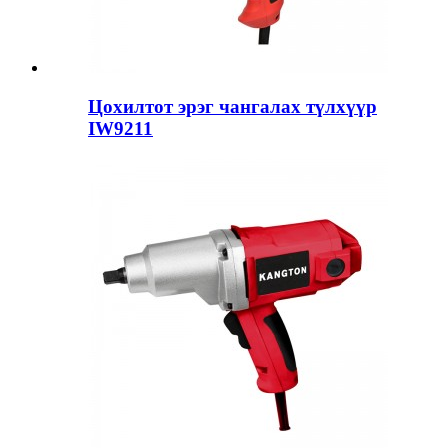
Цохилтот эрэг чангалах түлхүүр
IW9211