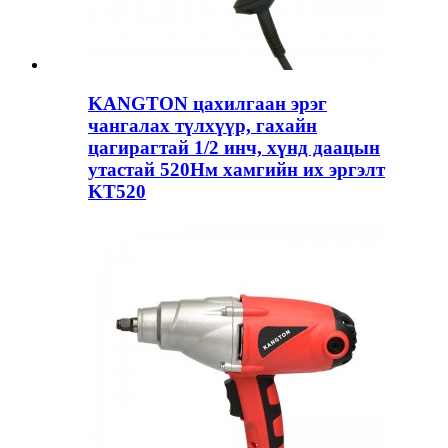
KANGTON цахилгаан эрэг
чангалах түлхүүр, гахайн
цагирагтай 1/2 инч, хүнд даацын
утастай 520Нм хамгийн их эргэлт
KT520