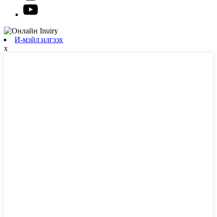
И-мэйл илгээх
x