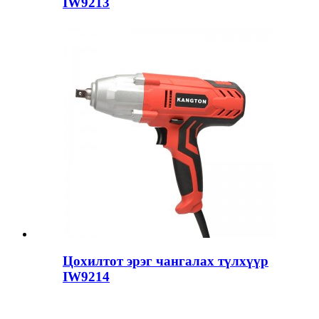
IW9213
Цохилтот эрэг чангалах түлхүүр
IW9214