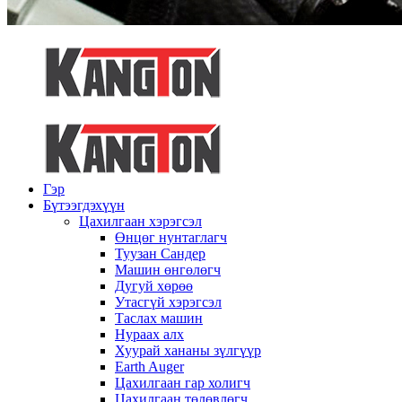
Гэр
Бүтээгдэхүүн
Цахилгаан хэрэгсэл
Өнцөг нунтаглагч
Туузан Сандер
Машин өнгөлөгч
Дугуй хөрөө
Утасгүй хэрэгсэл
Таслах машин
Нураах алх
Хуурай хананы зүлгүүр
Earth Auger
Цахилгаан гар холигч
Цахилгаан төлөвлөгч