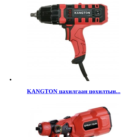
KANGTON цахилгаан цохилтын...