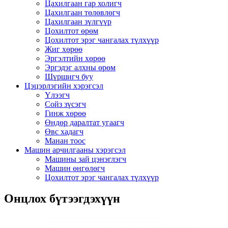
Цахилгаан гар холигч
Цахилгаан төлөвлөгч
Цахилгаан зүлгүүр
Цохилтот өрөм
Цохилтот эрэг чангалах түлхүүр
Жиг хөрөө
Эргэлтийн хөрөө
Эргэдэг алхны өрөм
Шүршигч буу
Цэцэрлэгийн хэрэгсэл
Үлээгч
Сойз зүсэгч
Гинж хөрөө
Өндөр даралтат угаагч
Өвс хадагч
Манан тоос
Машин арчилгааны хэрэгсэл
Машины зай цэнэглэгч
Машин өнгөлөгч
Цохилтот эрэг чангалах түлхүүр
Онцлох бүтээгдэхүүн