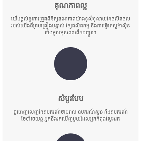
គុណភាព​ល្អ
យើងផ្តល់នូវការត្រួតពិនិត្យគុណភាពយ៉ាងទូលំទូលាយនៃផលិតផល
របស់យើងពីគ្រប់គ្រឿងបន្លាស់ ខ្សែផលិតកម្ម និងការធ្វើតេស្តម៉ាស៊ីន
ទាំងមូលមុនពេលដឹកជញ្ជូន។
សំបូរបែប
ជួរពេញលេញនៃឧបករណ៍ថាមពល ឧបករណ៍សួន និងឧបករណ៍
ថែទាំរថយន្ត អ្នកនឹងរកឃើញមួយដែលអ្នកកំពុងស្វែងរក