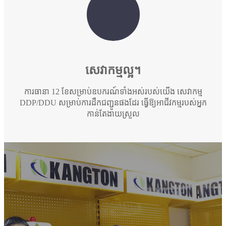
សេវាកម្មល្អ។
ការធានា 12 ខែសម្រាប់ឧបករណ៍ទាំងអស់របស់យើង សេវាកម្ម
DDP/DDU សម្រាប់ការដឹកជញ្ជូនផងដែរ ធ្វើឱ្យអាជីវកម្មរបស់អ្នក
កាន់តែងាយស្រួល