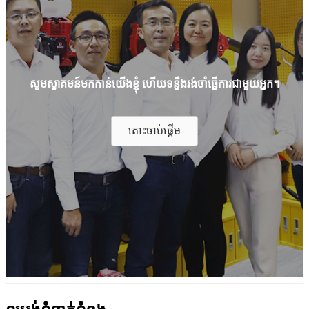
សូមស្វាគមន៍មកកាន់យើងខ្ញុំ ហើយទន្ទឹងរង់ចាំធ្វើការជាមួយអ្នក។
តោះ​ចាប់​ផ្ដើម