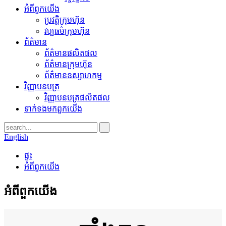
អំពី​ពួក​យើង
ប្រវត្តិ​ក្រុមហ៊ុន
វប្បធម៌ក្រុមហ៊ុន
ព័ត៌មាន
ព័ត៌មានផលិតផល
ព័ត៌មានក្រុមហ៊ុន
ព័ត៌មានឧស្សាហកម្ម
វិញ្ញាបនបត្រ
វិញ្ញាបនបត្រផលិតផល
ទាក់ទង​មក​ពួក​យើង
English
ផ្ទះ
អំពី​ពួក​យើង
អំពី​ពួក​យើង