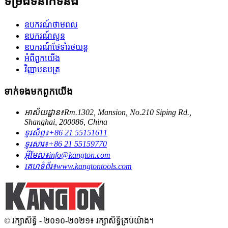
ទម្រង់ទំនាក់ទំនង
ឧបករណ៍​ថាមពល
ឧបករណ៍សួន
ឧបករណ៍ថែទាំរថយន្ត
អំពី​ពួក​យើង
វិញ្ញាបនបត្រ
ទាក់ទង​មក​ពួក​យើង
អាស័យដ្ឋាន៖
Rm.1302, Mansion, No.210 Siping Rd.,
Shanghai, 200086, China
ទូរស័ព្ទ៖
+86 21 55151611
ទូរសារ៖
+86 21 55159770
អ៊ីមែល៖
info@kangton.com
គេហទំព័រ៖
www.kangtontools.com
© រក្សាសិទ្ធិ - ២០១០-២០២១៖ រក្សាសិទ្ធិគ្រប់យ៉ាង។