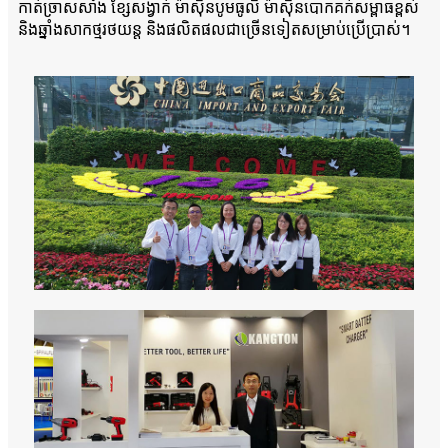
កាត់ច្រាសសាំង ខ្សែសង្វាក់ ម៉ាស៊ីនបូមធូលី ម៉ាស៊ីនបោកគក់សម្ពាធខ្ពស់
និងឆ្នាំងសាកថ្មរថយន្ត និងផលិតផលជាច្រើនទៀតសម្រាប់ប្រើប្រាស់។