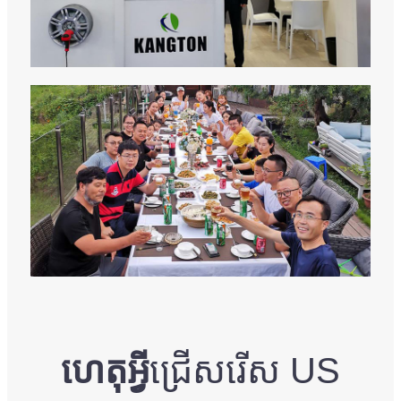
ហេតុអ្វី
ជ្រើសរើស US