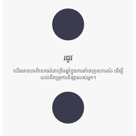
រដូវ
យើងមានបទពិសោធន៍ជាច្រើនឆ្នាំក្នុងការនាំចេញឧបករណ៍ ដើម្បី
យល់ពីតម្រូវការទីផ្សាររបស់អ្នក។