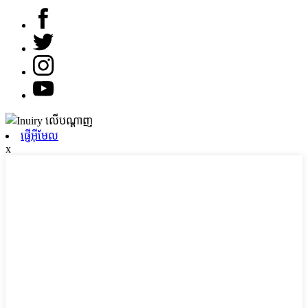
ផ្ញើអ៊ីមែល
x