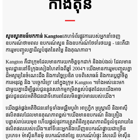
កាំងតុន
សូមស្វាគមន៍មកកាន់ Kangton
គេហទំព័រផ្លូវការរបស់អ្នកនាំចេញ
ឧបករណ៍ថាមពល ឧបករណ៍សួន និងឧបករណ៍ថែទាំរថយន្ត - នេះគឺជា
ការរួមបញ្ចូលគ្នាដ៏ល្អបំផុតនៃតម្លៃ និងគុណភាព។
Kangton គឺជាក្រុមដែលមានការយកចិត្តទុកដាក់ និងងប់ងល់ ដែលមាន
មូលដ្ឋាននៅទីក្រុងសៀងហៃតាំងពីឆ្នាំ 2004។ យើងមានការរួមបញ្ចូលគ្នា
ដ៏អស្ចារ្យនៃចំណេះដឹង និងការច្នៃប្រឌិត បទពិសោធន៍ និងការប្តេជ្ញាចិត្ត
ការអនុវត្ត និង 'បច្ចេកវិទ្យា' នៅក្នុងក្រុម Kangton ។ទាំងអស់នេះមក
ជាមួយគ្នាដើម្បីផ្តល់ជូននូវសេវាកម្មកម្រិតខ្ពស់បំផុតដែលយើងអាច
ផ្តល់ជូនដល់អតិថិជនជាទីគោរពដែលមិនធ្លាប់មានរបស់យើង។
យើងផ្គត់ផ្គង់អតិថិជននៅទូទាំងមជ្ឈិមបូព៌ា អាហ្វ្រិក អូស្ត្រាលី និងអាស៊ី
ផលិតផលដែលមានគុណភាពខ្ពស់។យើងមានឧបករណ៍ និងគ្រឿង
បន្លាស់រាប់រយមុខ ហើយផ្តល់នូវការត្រួតពិនិត្យគុណភាពដ៏ទូលំទូលាយនៃ
ផលិតផលរបស់យើង។នៅទីនេះអ្នកនឹងឃើញឧបករណ៍ផ្កាយជាច្រើន
ប្រភេទ៖ ម៉ាស៊ីនកិនមុំ ឧបករណ៍ឥតខ្សែ ឧបករណ៍បំផ្ទុះ វីសឈើ ម៉ាស៊ីន