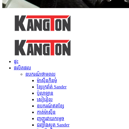
ផ្ទះ
ផលិតផល
ឧបករណ៍​ថាមពល
ម៉ាស៊ីនកិនមុំ
ខ្សែក្រវ៉ាត់ Sander
ប៉ូលាឡាន
សៀរៀល
ឧបករណ៍ឥតខ្សែ
កាត់ម៉ាស៊ីន
ញញួរវាយកម្ទេច
ជញ្ជាំងស្ងួត Sander