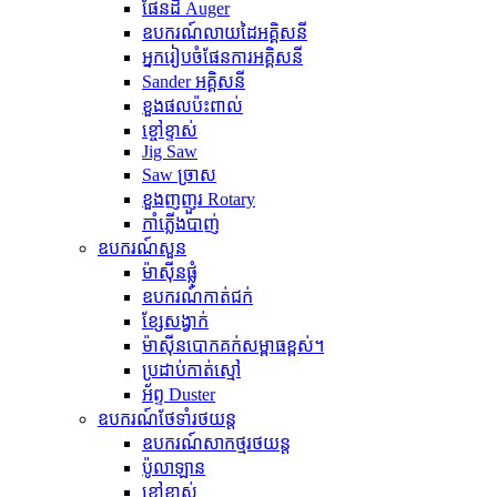
ផែនដី Auger
ឧបករណ៍លាយដៃអគ្គិសនី
អ្នករៀបចំផែនការអគ្គិសនី
Sander អគ្គិសនី
ខួងផលប៉ះពាល់
ខ្ចៅខ្ទាស់
Jig Saw
Saw ច្រាស
ខួងញញួរ Rotary
កាំភ្លើងបាញ់
ឧបករណ៍សួន
ម៉ាស៊ីនផ្លុំ
ឧបករណ៍កាត់ជក់
ខ្សែសង្វាក់
ម៉ាស៊ីនបោកគក់សម្ពាធខ្ពស់។
ប្រដាប់​កាត់​ស្មៅ
អ័ព្ទ Duster
ឧបករណ៍ថែទាំរថយន្ត
ឧបករណ៍សាកថ្មរថយន្ត
ប៉ូលាឡាន
ខ្ចៅខ្ទាស់