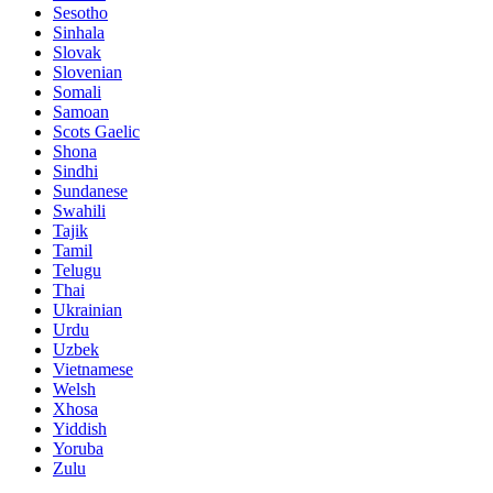
Sesotho
Sinhala
Slovak
Slovenian
Somali
Samoan
Scots Gaelic
Shona
Sindhi
Sundanese
Swahili
Tajik
Tamil
Telugu
Thai
Ukrainian
Urdu
Uzbek
Vietnamese
Welsh
Xhosa
Yiddish
Yoruba
Zulu