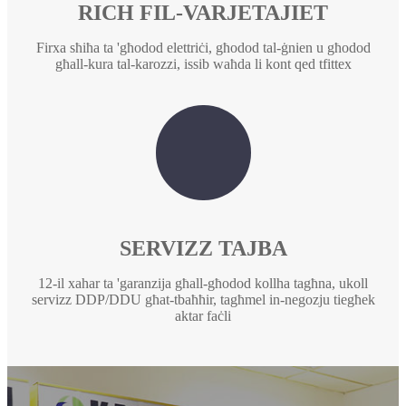
RICH FIL-VARJETAJIET
Firxa sħiħa ta 'għodod elettriċi, għodod tal-ġnien u għodod
għall-kura tal-karozzi, issib waħda li kont qed tfittex
SERVIZZ TAJBA
12-il xahar ta 'garanzija għall-għodod kollha tagħna, ukoll
servizz DDP/DDU għat-tbaħħir, tagħmel in-negozju tiegħek
aktar faċli