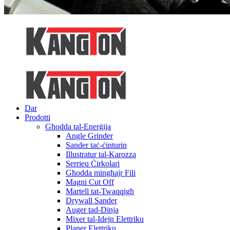
Dar
Prodotti
Għodda tal-Enerġija
Angle Grinder
Sander taċ-ċinturin
Illustratur tal-Karozza
Serrieq Ċirkolari
Għodda mingħajr Fili
Magni Cut Off
Martell tat-Twaqqigħ
Drywall Sander
Auger tad-Dinja
Mixer tal-Idejn Elettriku
Planer Elettriku