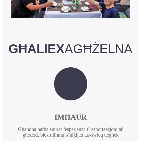
GĦALIEX
AGĦŻELNA
IMĦAUR
Għandna ħafna snin ta 'esperjenza fl-esportazzjoni ta'
għodod, biex nifhmu l-ħtiġijiet tas-swieq tiegħek