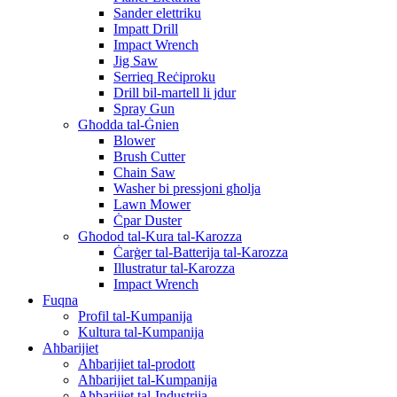
Sander elettriku
Impatt Drill
Impact Wrench
Jig Saw
Serrieq Reċiproku
Drill bil-martell li jdur
Spray Gun
Għodda tal-Ġnien
Blower
Brush Cutter
Chain Saw
Washer bi pressjoni għolja
Lawn Mower
Ċpar Duster
Għodod tal-Kura tal-Karozza
Ċarġer tal-Batterija tal-Karozza
Illustratur tal-Karozza
Impact Wrench
Fuqna
Profil tal-Kumpanija
Kultura tal-Kumpanija
Aħbarijiet
Aħbarijiet tal-prodott
Aħbarijiet tal-Kumpanija
Aħbarijiet tal-Industrija