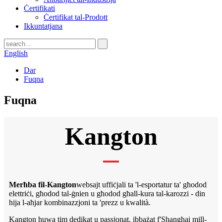
Ċertifikati
Ċertifikat tal-Prodott
Ikkuntatjana
English
Dar
Fuqna
Fuqna
Kangton
Merħba fil-Kangton
websajt uffiċjali ta 'l-esportatur ta' għodod
elettriċi, għodod tal-ġnien u għodod għall-kura tal-karozzi - din
hija l-aħjar kombinazzjoni ta 'prezz u kwalità.
Kangton huwa tim dedikat u passjonat, ibbażat f'Shanghai mill-