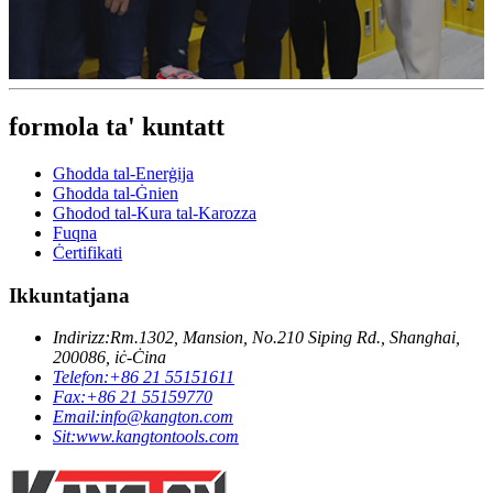
formola ta' kuntatt
Għodda tal-Enerġija
Għodda tal-Ġnien
Għodod tal-Kura tal-Karozza
Fuqna
Ċertifikati
Ikkuntatjana
Indirizz:
Rm.1302, Mansion, No.210 Siping Rd., Shanghai,
200086, iċ-Ċina
Telefon:
+86 21 55151611
Fax:
+86 21 55159770
Email:
info@kangton.com
Sit:
www.kangtontools.com