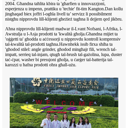
2004. Għandna taħlita kbira ta 'għarfien u innovazzjoni,
esperjenza u impenn, prattiku u 'techie' fit-tim Kangton.Dan kollu
jingħaqad biex joffri l-ogħla livell ta’ servizz li possibilment
nistgħu nipprovdu lill-klijenti għeżież tagħna li dejjem qed jikbru.
Aħna nipprovdu lill-klijenti madwar il-Lvant Nofsani, l-Afrika, l-
Awstralja u l-Asja prodotti ta 'kwalità għolja.Għandna mijiet ta
'oġġetti ta' għodda u aċċessorji u nipprovdu kontroll komprensiv
tal-kwalità tal-prodotti tagħna.Hawnhekk issib firxa sħiħa ta
'għodod stilel: angle grinder, għodod mingħajr fili, wrench tal-
impatt, serrieq tal-injam, qtugħ tal-brush tal-gażolina, lupa, duster
taċ-ċpar, washer bi pressjoni għolja, u ċarġer tal-batterija tal-
karozzi u ħafna prodotti oħra għall-użu.