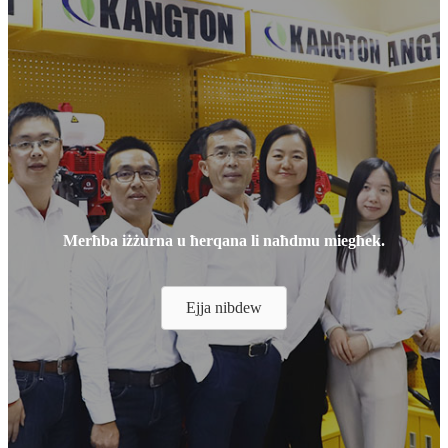
Merħba iżżurna u ħerqana li naħdmu miegħek.
Ejja nibdew