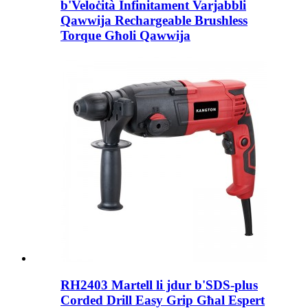
b'Veloċità Infinitament Varjabbli
Qawwija Rechargeable Brushless
Torque Għoli Qawwija
RH2403 Martell li jdur b'SDS-plus
Corded Drill Easy Grip Għal Espert