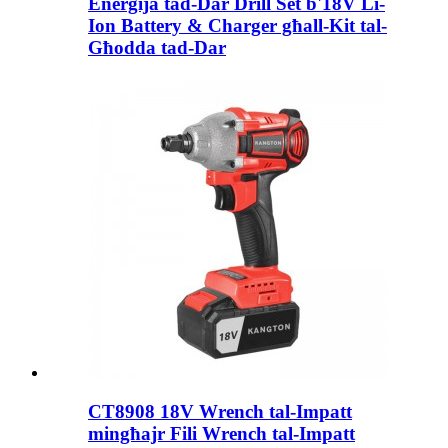
Enerġija tad-Dar Drill Set b'18V Li-
Ion Battery & Charger għall-Kit tal-
Għodda tad-Dar
CT8908 18V Wrench tal-Impatt
mingħajr Fili Wrench tal-Impatt