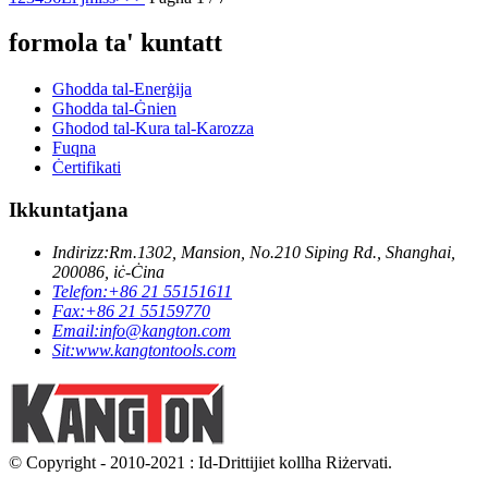
formola ta' kuntatt
Għodda tal-Enerġija
Għodda tal-Ġnien
Għodod tal-Kura tal-Karozza
Fuqna
Ċertifikati
Ikkuntatjana
Indirizz:
Rm.1302, Mansion, No.210 Siping Rd., Shanghai,
200086, iċ-Ċina
Telefon:
+86 21 55151611
Fax:
+86 21 55159770
Email:
info@kangton.com
Sit:
www.kangtontools.com
© Copyright - 2010-2021 : Id-Drittijiet kollha Riżervati.