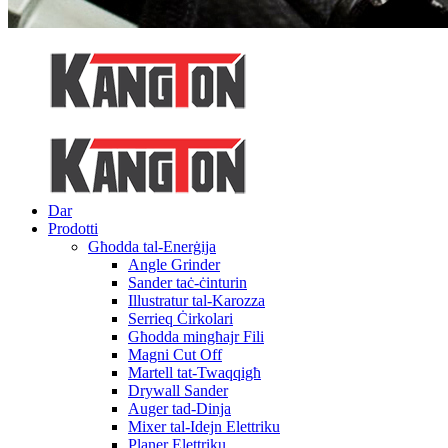
Dar
Prodotti
Għodda tal-Enerġija
Angle Grinder
Sander taċ-ċinturin
Illustratur tal-Karozza
Serrieq Ċirkolari
Għodda mingħajr Fili
Magni Cut Off
Martell tat-Twaqqigħ
Drywall Sander
Auger tad-Dinja
Mixer tal-Idejn Elettriku
Planer Elettriku