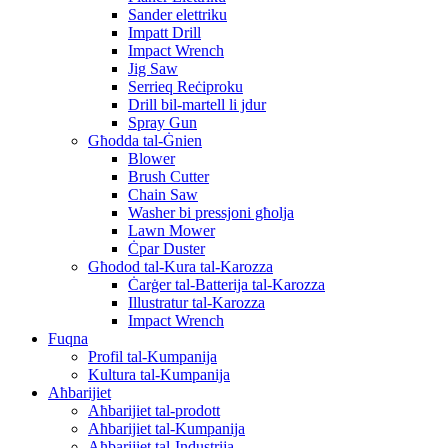
Sander elettriku
Impatt Drill
Impact Wrench
Jig Saw
Serrieq Reċiproku
Drill bil-martell li jdur
Spray Gun
Għodda tal-Ġnien
Blower
Brush Cutter
Chain Saw
Washer bi pressjoni għolja
Lawn Mower
Ċpar Duster
Għodod tal-Kura tal-Karozza
Ċarġer tal-Batterija tal-Karozza
Illustratur tal-Karozza
Impact Wrench
Fuqna
Profil tal-Kumpanija
Kultura tal-Kumpanija
Aħbarijiet
Aħbarijiet tal-prodott
Aħbarijiet tal-Kumpanija
Aħbarijiet tal-Industrija