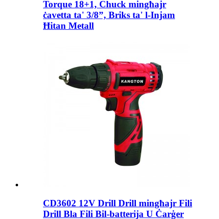
Torque 18+1, Chuck mingħajr
ċavetta ta' 3/8”, Briks ta' l-Injam
Ħitan Metall
CD3602 12V Drill Drill mingħajr Fili
Drill Bla Fili Bil-batterija U Ċarġer