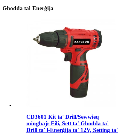
Għodda tal-Enerġija
CD3601 Kit ta' Drill/Sewwieq
mingħajr Fili, Sett ta' Għodda ta'
Drill ta' l-Enerġija ta' 12V, Setting ta'