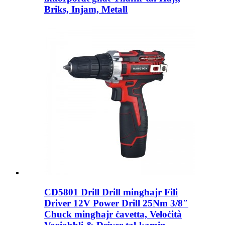
Briks, Injam, Metall
CD5801 Drill Drill mingħajr Fili
Driver 12V Power Drill 25Nm 3/8″
Chuck mingħajr ċavetta, Veloċità