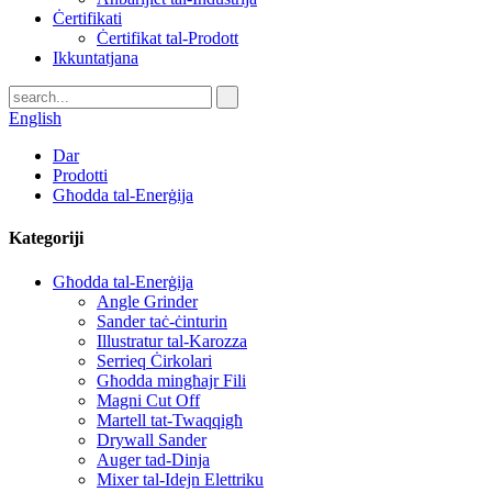
Ċertifikati
Ċertifikat tal-Prodott
Ikkuntatjana
English
Dar
Prodotti
Għodda tal-Enerġija
Kategoriji
Għodda tal-Enerġija
Angle Grinder
Sander taċ-ċinturin
Illustratur tal-Karozza
Serrieq Ċirkolari
Għodda mingħajr Fili
Magni Cut Off
Martell tat-Twaqqigħ
Drywall Sander
Auger tad-Dinja
Mixer tal-Idejn Elettriku