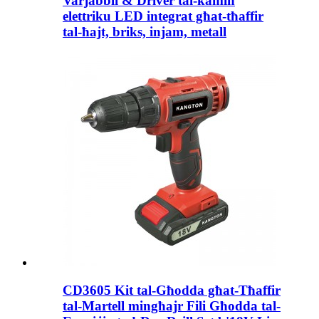
Varjabbli & Driver tal-kamin
elettriku LED integrat għat-tħaffir
tal-ħajt, briks, injam, metall
CD3605 Kit tal-Għodda għat-Tħaffir
tal-Martell mingħajr Fili Għodda tal-