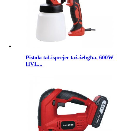
Pistola tal-isprejer taż-żebgħa, 600W
HVL...