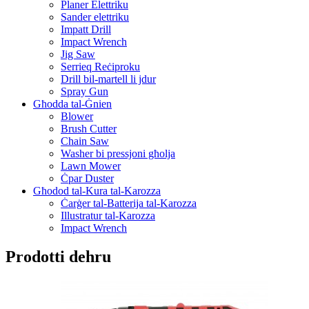
Planer Elettriku
Sander elettriku
Impatt Drill
Impact Wrench
Jig Saw
Serrieq Reċiproku
Drill bil-martell li jdur
Spray Gun
Għodda tal-Ġnien
Blower
Brush Cutter
Chain Saw
Washer bi pressjoni għolja
Lawn Mower
Ċpar Duster
Għodod tal-Kura tal-Karozza
Ċarġer tal-Batterija tal-Karozza
Illustratur tal-Karozza
Impact Wrench
Prodotti dehru