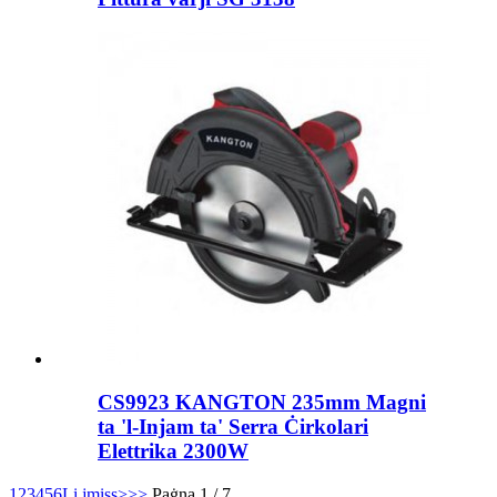
CS9923 KANGTON 235mm Magni
ta 'l-Injam ta' Serra Ċirkolari
Elettrika 2300W
1
2
3
4
5
6
Li jmiss>
>>
Paġna 1 / 7