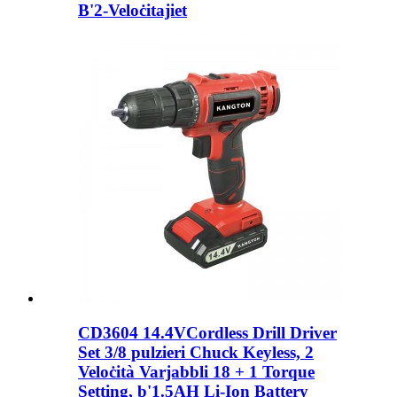
B'2-Veloċitajiet
CD3604 14.4VCordless Drill Driver
Set 3/8 pulzieri Chuck Keyless, 2
Veloċità Varjabbli 18 + 1 Torque
Setting, b'1.5AH Li-Ion Battery