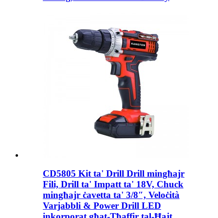
CD5805 Kit ta' Drill Drill mingħajr
Fili, Drill ta' Impatt ta' 18V, Chuck
mingħajr ċavetta ta' 3/8″, Veloċità
Varjabbli & Power Drill LED
inkorporat għat-Tħaffir tal-Ħajt,