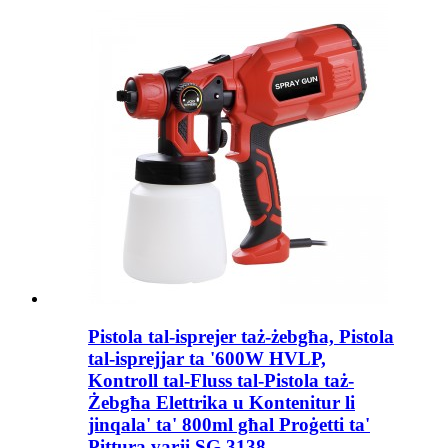
Pistola tal-isprejer taż-żebgħa, Pistola
tal-isprejjar ta '600W HVLP,
Kontroll tal-Fluss tal-Pistola taż-
Żebgħa Elettrika u Kontenitur li
jinqala' ta' 800ml għal Proġetti ta'
Pittura varji SG 3138