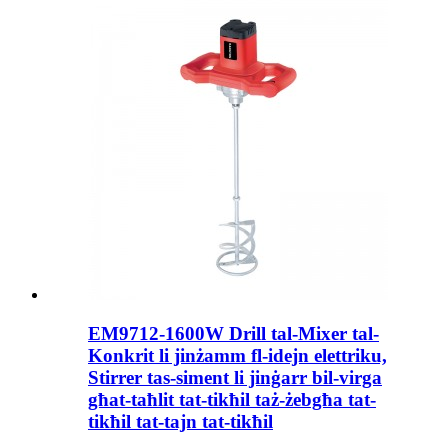
EM9712-1600W Drill tal-Mixer tal-
Konkrit li jinżamm fl-idejn elettriku,
Stirrer tas-siment li jinġarr bil-virga
għat-taħlit tat-tikħil taż-żebgħa tat-
tikħil tat-tajn tat-tikħil