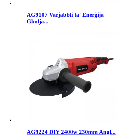
AG9107 Varjabbli ta' Enerġija
Għolja...
AG9224 DIY 2400w 230mm Angl...