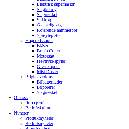
Elektrisk slipemaskin
Slagboring
Slagnøkkel
Stikksag
Gjensidig sag
Roterende hammerbor
Sprøytepistol
Hageredskaper
Blåser
Brush Cutter
Motorsag
Høytrykkspyler
Gressklipper
Mist Duster
Bilpleieverktøy
Bilbatterilader
Bilpolerer
Slagnøkkel
Om oss
firma profil
Bedriftskultur
Nyheter
Produktnyheter
Bedriftsnyheter
Bransjenyheter