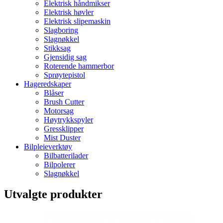
Elektrisk håndmikser
Elektrisk høvler
Elektrisk slipemaskin
Slagboring
Slagnøkkel
Stikksag
Gjensidig sag
Roterende hammerbor
Sprøytepistol
Hageredskaper
Blåser
Brush Cutter
Motorsag
Høytrykkspyler
Gressklipper
Mist Duster
Bilpleieverktøy
Bilbatterilader
Bilpolerer
Slagnøkkel
Utvalgte produkter