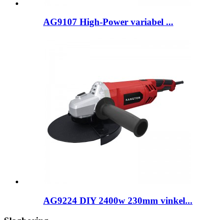
AG9107 High-Power variabel ...
AG9224 DIY 2400w 230mm vinkel...