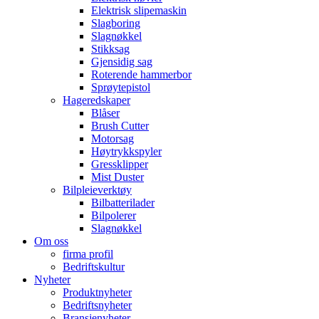
Elektrisk slipemaskin
Slagboring
Slagnøkkel
Stikksag
Gjensidig sag
Roterende hammerbor
Sprøytepistol
Hageredskaper
Blåser
Brush Cutter
Motorsag
Høytrykkspyler
Gressklipper
Mist Duster
Bilpleieverktøy
Bilbatterilader
Bilpolerer
Slagnøkkel
Om oss
firma profil
Bedriftskultur
Nyheter
Produktnyheter
Bedriftsnyheter
Bransjenyheter