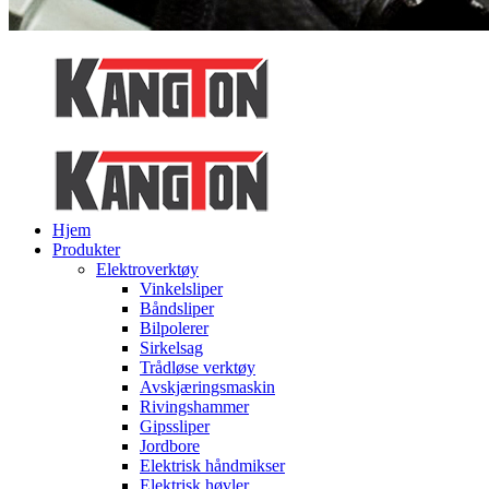
Hjem
Produkter
Elektroverktøy
Vinkelsliper
Båndsliper
Bilpolerer
Sirkelsag
Trådløse verktøy
Avskjæringsmaskin
Rivingshammer
Gipssliper
Jordbore
Elektrisk håndmikser
Elektrisk høvler