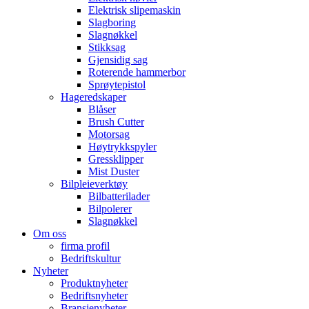
Elektrisk slipemaskin
Slagboring
Slagnøkkel
Stikksag
Gjensidig sag
Roterende hammerbor
Sprøytepistol
Hageredskaper
Blåser
Brush Cutter
Motorsag
Høytrykkspyler
Gressklipper
Mist Duster
Bilpleieverktøy
Bilbatterilader
Bilpolerer
Slagnøkkel
Om oss
firma profil
Bedriftskultur
Nyheter
Produktnyheter
Bedriftsnyheter
Bransjenyheter