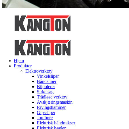
Hjem
Produkter
Elektroverktøy
Vinkelsliper
Båndsliper
Bilpolerer
Sirkelsag
Trådløse verktøy
Avskjæringsmaskin
Rivingshammer
Gipssliper
Jordbore
Elektrisk håndmikser
Elektrisk høvler