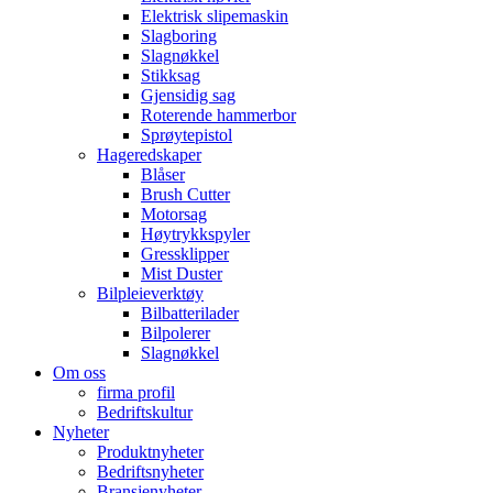
Elektrisk slipemaskin
Slagboring
Slagnøkkel
Stikksag
Gjensidig sag
Roterende hammerbor
Sprøytepistol
Hageredskaper
Blåser
Brush Cutter
Motorsag
Høytrykkspyler
Gressklipper
Mist Duster
Bilpleieverktøy
Bilbatterilader
Bilpolerer
Slagnøkkel
Om oss
firma profil
Bedriftskultur
Nyheter
Produktnyheter
Bedriftsnyheter
Bransjenyheter