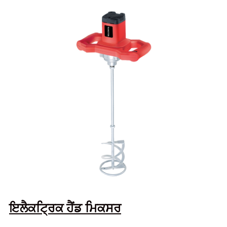
ਇਲੈਕਟ੍ਰਿਕ ਹੈਂਡ ਮਿਕਸਰ