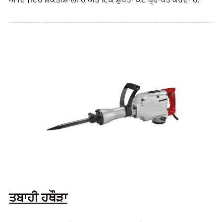
ਤਬਾਹੀ ਹਥੌੜਾ