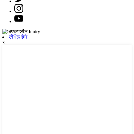
ਈਮੇਲ ਭੇਜੋ
x