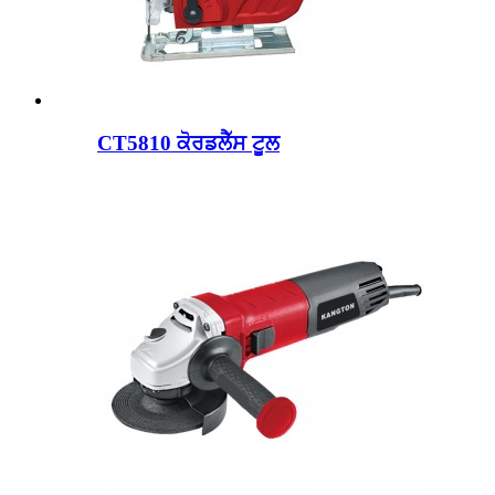
CT5810 ਕੋਰਡਲੈੱਸ ਟੂਲ