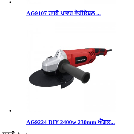
AG9107 ਹਾਈ-ਪਾਵਰ ਵੇਰੀਏਬਲ ...
AG9224 DIY 2400w 230mm ਐਂਗਲ...