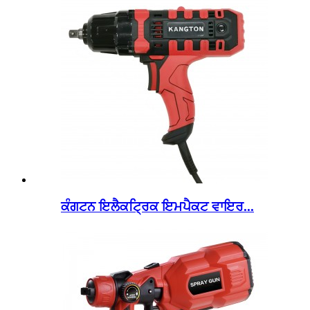
ਕੰਗਟਨ ਇਲੈਕਟ੍ਰਿਕ ਇਮਪੈਕਟ ਵਾਇਰ...