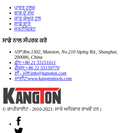
ਪਾਵਰ ਟੂਲਜ਼
ਬਾਗ ਦੇ ਸੰਦ
ਕਾਰ ਕੇਅਰ ਟੂਲ
ਸਾਡੇ ਬਾਰੇ
ਸਰਟੀਫਿਕੇਟ
ਸਾਡੇ ਨਾਲ ਸੰਪਰਕ ਕਰੋ
ਪਤਾ:
Rm.1302, Mansion, No.210 Siping Rd., Shanghai,
200086, China
ਫ਼ੋਨ:
+86 21 55151611
ਫੈਕਸ:
+86 21 55159770
ਈ - ਮੇਲ:
info@kangton.com
ਸਾਈਟ:
www.kangtontools.com
© ਕਾਪੀਰਾਈਟ - 2010-2021: ਸਾਰੇ ਅਧਿਕਾਰ ਰਾਖਵੇਂ ਹਨ।