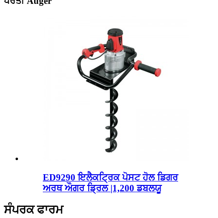
ਧਰਤੀ Auger
ED9290 ਇਲੈਕਟ੍ਰਿਕ ਪੋਸਟ ਹੋਲ ਡਿਗਰ
ਅਰਥ ਔਗਰ ਡ੍ਰਿਲ |1,200 ਡਬਲਯੂ
ਸੰਪਰਕ ਫਾਰਮ