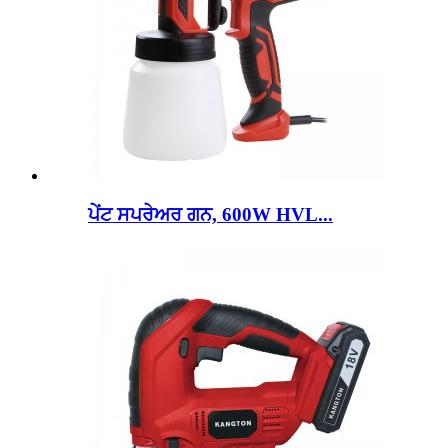
ਪੇਂਟ ਸਪਰੇਅਰ ਗਨ, 600W HVL...