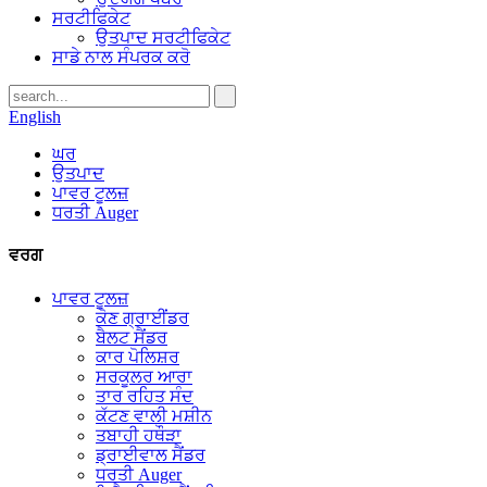
ਸਰਟੀਫਿਕੇਟ
ਉਤਪਾਦ ਸਰਟੀਫਿਕੇਟ
ਸਾਡੇ ਨਾਲ ਸੰਪਰਕ ਕਰੋ
English
ਘਰ
ਉਤਪਾਦ
ਪਾਵਰ ਟੂਲਜ਼
ਧਰਤੀ Auger
ਵਰਗ
ਪਾਵਰ ਟੂਲਜ਼
ਕੋਣ ਗ੍ਰਾਈਂਡਰ
ਬੈਲਟ ਸੈਂਡਰ
ਕਾਰ ਪੋਲਿਸ਼ਰ
ਸਰਕੂਲਰ ਆਰਾ
ਤਾਰ ਰਹਿਤ ਸੰਦ
ਕੱਟਣ ਵਾਲੀ ਮਸ਼ੀਨ
ਤਬਾਹੀ ਹਥੌੜਾ
ਡ੍ਰਾਈਵਾਲ ਸੈਂਡਰ
ਧਰਤੀ Auger