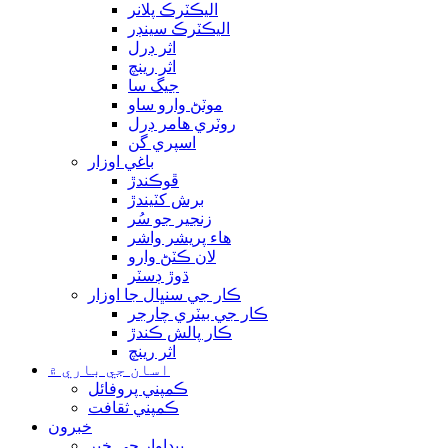
اليڪٽرڪ پلانر
اليڪٽرڪ سينڊر
اثر ڊرل
اثر رينچ
جيگ سا
موٽڻ وارو ساو
روٽري هامر ڊرل
اسپري گن
باغي اوزار
ڦوڪندڙ
برش کٽيندڙ
زنجير جو سُر
هاء پريشر واشر
لان ڪٽڻ وارو
ڌوڙ ڊسٽر
ڪار جي سنڀال جا اوزار
ڪار جي بيٽري چارجر
ڪار پالش ڪندڙ
اثر رينچ
اسان جي باري ۾
ڪمپني پروفائل
ڪمپني ثقافت
خبرون
پيداوار جي خبر