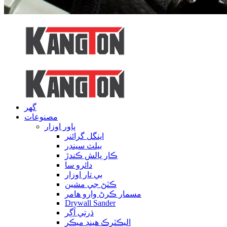
گهر
مصنوعات
پاور اوزار
اينگل گرائنر
بيلٽ سينڊر
ڪار پالش ڪندڙ
دائرو سا
بي تار اوزار
ڪٽڻ جي مشين
مسمار ڪرڻ وارو هامر
Drywall Sander
ڌرتي آڳر
اليڪٽرڪ هينڊ ميڪر