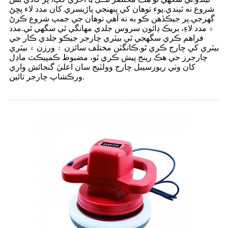
شروع نه ٿيندي.پوء توهان کي پنهنجي پاڙيسري کان مدد لاء پڇڻ
گهرجي.پر جيڪڏهن ڪو به نه آهي توهان جي جمپ شروع ڪرڻ
۾ مدد لاءِ، بريڪ ڊائون سروس جلدي مهانگي ٿي سگهي ٿي.مدد
فراهم ڪري سگھجي ٿي بيٽري چارجر جيڪو جلدي ڪار جي
بيٽري کي چارج ڪري ٿو.ڪانگٽن مختلف سائزن ۽ ورزن ۾ بيٽري
چارجرز جي هڪ رينج پيش ڪري ٿو، مضبوط ڪمپيڪٽ ماڊل
کان وٺي ريورسيبل چارج وولٽيج سان اعليٰ گنجائش واري
ورڪشاپ چارجر تائين.