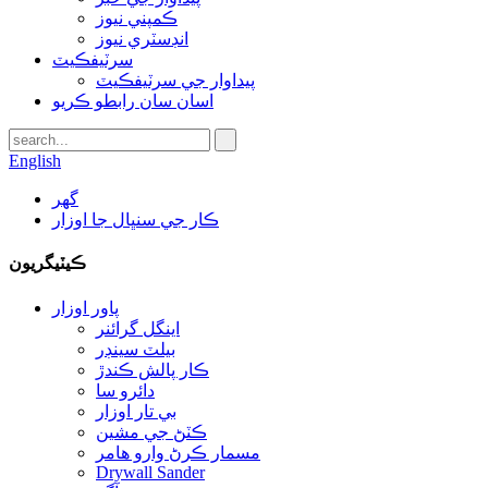
ڪمپني نيوز
انڊسٽري نيوز
سرٽيفڪيٽ
پيداوار جي سرٽيفڪيٽ
اسان سان رابطو ڪريو
English
گهر
ڪار جي سنڀال جا اوزار
ڪيٽيگريون
پاور اوزار
اينگل گرائنر
بيلٽ سينڊر
ڪار پالش ڪندڙ
دائرو سا
بي تار اوزار
ڪٽڻ جي مشين
مسمار ڪرڻ وارو هامر
Drywall Sander