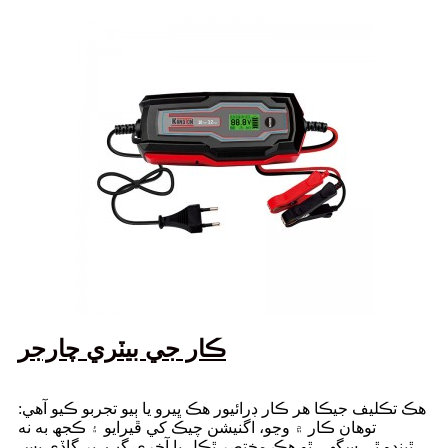
ڪار جي بيٽري چارجر
هڪ تڪليف جيڪا هر ڪار ڊرائيور هڪ ڀيرو يا ٻيو تجربو ڪيو آهي:
توهان ڪار ۾ وڃو، اگنيشن چيڪ کي ڦيرايو ۽ ڪجھ به نه
ٿيندو.ٿي سگهي ٿو هڪ مختصر ٿڪل يا آخري گپ، پر گاڏي بس