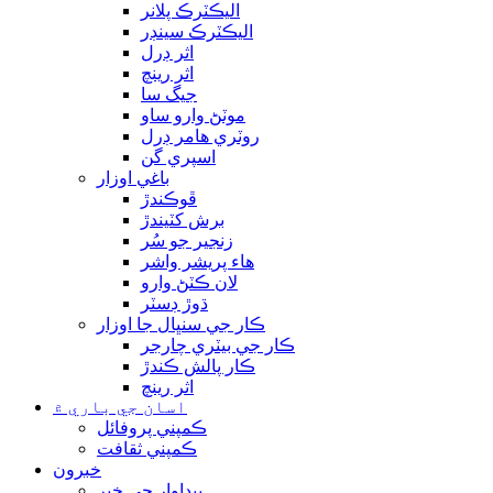
اليڪٽرڪ پلانر
اليڪٽرڪ سينڊر
اثر ڊرل
اثر رينچ
جيگ سا
موٽڻ وارو ساو
روٽري هامر ڊرل
اسپري گن
باغي اوزار
ڦوڪندڙ
برش کٽيندڙ
زنجير جو سُر
هاء پريشر واشر
لان ڪٽڻ وارو
ڌوڙ ڊسٽر
ڪار جي سنڀال جا اوزار
ڪار جي بيٽري چارجر
ڪار پالش ڪندڙ
اثر رينچ
اسان جي باري ۾
ڪمپني پروفائل
ڪمپني ثقافت
خبرون
پيداوار جي خبر