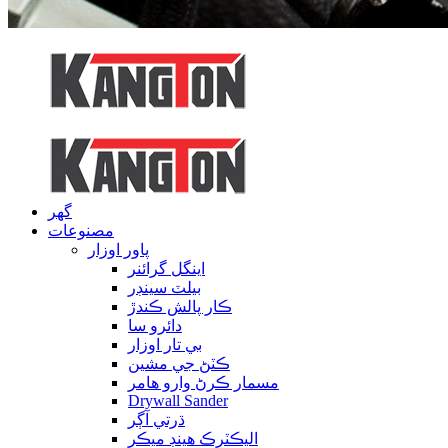
گهر
مصنوعات
پاور اوزار
اينگل گرائنر
بيلٽ سينڊر
ڪار پالش ڪندڙ
دائرو سا
بي تار اوزار
ڪٽڻ جي مشين
مسمار ڪرڻ وارو هامر
Drywall Sander
ڌرتي آڳر
اليڪٽرڪ هينڊ ميڪر