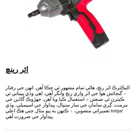
اثر رينچ
اليڪٽرڪ اثر رنچ، هاڻي تمام مشهور ٿي چڪا آهن. انهن جي رفتار
۽ گنجائش هوا جي اثر واري رنچ وانگر آهي، اهي وڏي پيماني تي
ڪيترن ئي صنعتن ۾ استعمال ڪيا ويا آهن، جهڙوڪ گاڏين جي
مرمت، ڳري سامان جي سار سنڀال، پيداوار جي اسيمبلي، وڏي
تعميراتي منصوبن، ۽ ڪنهن به ٻيو مثال جتي هڪ اعلي torque
پيداوار جي ضرورت آهي.