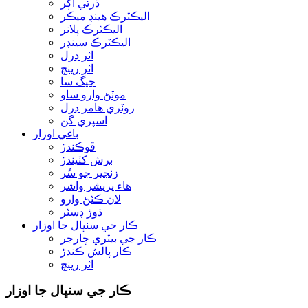
ڌرتي آڳر
اليڪٽرڪ هينڊ ميڪر
اليڪٽرڪ پلانر
اليڪٽرڪ سينڊر
اثر ڊرل
اثر رينچ
جيگ سا
موٽڻ وارو ساو
روٽري هامر ڊرل
اسپري گن
باغي اوزار
ڦوڪندڙ
برش کٽيندڙ
زنجير جو سُر
هاء پريشر واشر
لان ڪٽڻ وارو
ڌوڙ ڊسٽر
ڪار جي سنڀال جا اوزار
ڪار جي بيٽري چارجر
ڪار پالش ڪندڙ
اثر رينچ
ڪار جي سنڀال جا اوزار