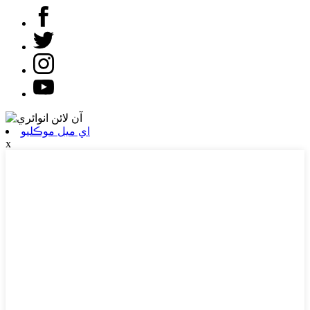
اي ميل موڪليو
x