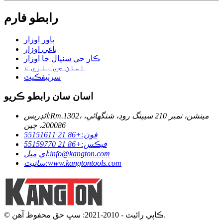
رابطو فارم
پاور اوزار
باغي اوزار
ڪار جي سنڀال جا اوزار
اسان جي باري ۾
سرٽيفڪيٽ
اسان سان رابطو ڪريو
Rm.1302، مينشن، نمبر 210 سيپنگ روڊ، شنگھائي،
ائڊريس:
200086، چين
فون:
+86 21 55151611
فيڪس:
+86 21 55159770
info@kangton.com
اي ميل:
www.kangtontools.com
سائيٽ:
© ڪاپي رائيٽ - 2010-2021: سڀ حق محفوظ آهن.