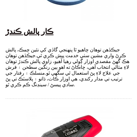
ڪار پالش ڪندڙ
جيڪڏھن توھان چاھيو ٿا پنھنجي گاڏي کي نئين چمڪ، پالش
ڪرڻ واري مشين سٺي خدمت پيش ڪري ٿي.جيڪڏهن توهان
هڪ گهڻ مقصدي اوزار ڳولي رهيا آهيو، زاوي پالش ڪندڙ توهان
لاءِ مثالي انتخاب آهي، ڇاڪاڻ ته اهو ٻين رنگين سطحن ۽ فرش
جي علاج لاءِ پڻ استعمال ٿي سگهي ٿو.منسلڪ ۽ رفتار جي
ترتيب تي مدار رکندي، هي اوزار ڪاٺ، ڌاتو ۽ پلاسٽڪ تي پڻ
سادي پيسڻ / ​​سينڊنگ ڪم ڪري ٿو.