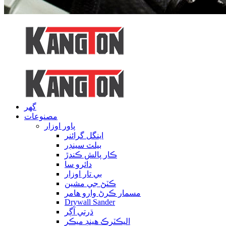
گهر
مصنوعات
پاور اوزار
اينگل گرائنر
بيلٽ سينڊر
ڪار پالش ڪندڙ
دائرو سا
بي تار اوزار
ڪٽڻ جي مشين
مسمار ڪرڻ وارو هامر
Drywall Sander
ڌرتي آڳر
اليڪٽرڪ هينڊ ميڪر