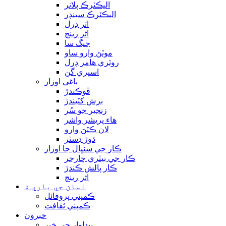
اليڪٽرڪ پلانر
اليڪٽرڪ سينڊر
اثر ڊرل
اثر رينچ
جيگ سا
موٽڻ وارو ساو
روٽري هامر ڊرل
اسپري گن
باغي اوزار
ڦوڪندڙ
برش کٽيندڙ
زنجير جو سُر
هاء پريشر واشر
لان ڪٽڻ وارو
ڌوڙ ڊسٽر
ڪار جي سنڀال جا اوزار
ڪار جي بيٽري چارجر
ڪار پالش ڪندڙ
اثر رينچ
اسان جي باري ۾
ڪمپني پروفائل
ڪمپني ثقافت
خبرون
پيداوار جي خبر