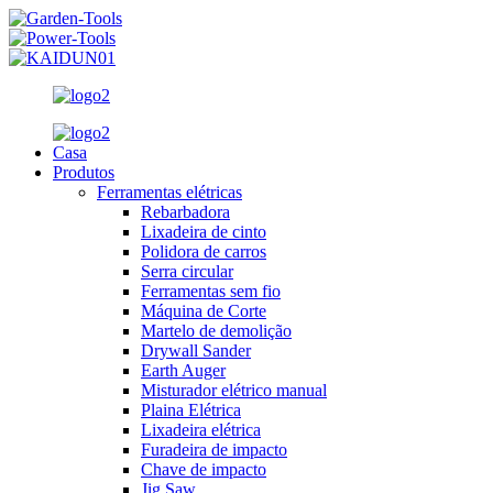
Casa
Produtos
Ferramentas elétricas
Rebarbadora
Lixadeira de cinto
Polidora de carros
Serra circular
Ferramentas sem fio
Máquina de Corte
Martelo de demolição
Drywall Sander
Earth Auger
Misturador elétrico manual
Plaina Elétrica
Lixadeira elétrica
Furadeira de impacto
Chave de impacto
Jig Saw