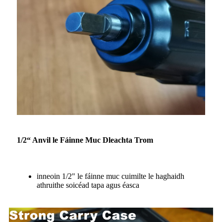
1/2“ Anvil le Fáinne Muc Dleachta Trom
inneoin 1/2" le fáinne muc cuimilte le haghaidh
athruithe soicéad tapa agus éasca