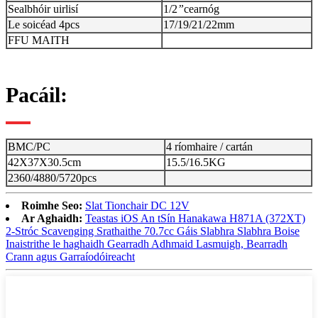
Sealbhóir uirlisí
1/2
”
cearnóg
Le soicéad 4pcs
17/19/21/22mm
FFU MAITH
Pacáil:
BMC/PC
4 ríomhaire / cartán
42X37X30.5cm
15.5/16.5KG
2360/4880/5720pcs
Roimhe Seo:
Slat Tionchair DC 12V
Ar Aghaidh:
Teastas iOS An tSín Hanakawa H871A (372XT)
2-Stróc Scavenging Srathaithe 70.7cc Gáis Slabhra Slabhra Boise
Inaistrithe le haghaidh Gearradh Adhmaid Lasmuigh, Bearradh
Crann agus Garraíodóireacht