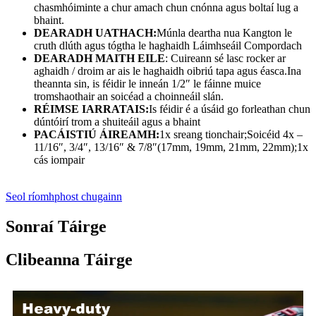
chasmhóiminte a chur amach chun cnónna agus boltaí lug a
bhaint.
DEARADH UATHACH:
Múnla deartha nua Kangton le
cruth dlúth agus tógtha le haghaidh Láimhseáil Compordach
DEARADH MAITH EILE
: Cuireann sé lasc rocker ar
aghaidh / droim ar ais le haghaidh oibriú tapa agus éasca.Ina
theannta sin, is féidir le inneán 1/2″ le fáinne muice
tromshaothair an soicéad a choinneáil slán.
RÉIMSE IARRATAIS:
Is féidir é a úsáid go forleathan chun
dúntóirí trom a shuiteáil agus a bhaint
PACÁISTIÚ ÁIREAMH:
1x sreang tionchair;Soicéid 4x –
11/16″, 3/4″, 13/16″ & 7/8″(17mm, 19mm, 21mm, 22mm);1x
cás iompair
Seol ríomhphost chugainn
Sonraí Táirge
Clibeanna Táirge