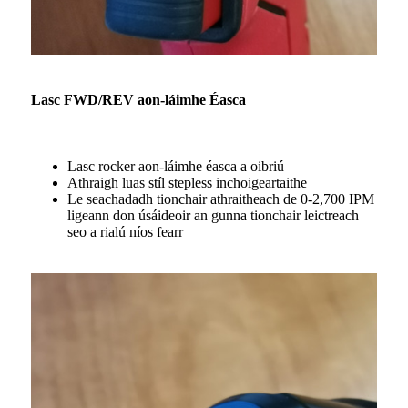
Lasc FWD/REV aon-láimhe Éasca
Lasc rocker aon-láimhe éasca a oibriú
Athraigh luas stíl stepless inchoigeartaithe
Le seachadadh tionchair athraitheach de 0-2,700 IPM
ligeann don úsáideoir an gunna tionchair leictreach
seo a rialú níos fearr