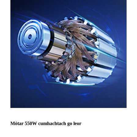
Mótar 550W cumhachtach go leor