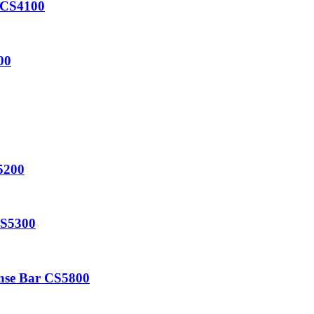
 CS4100
00
5200
CS5300
Inse Bar CS5800