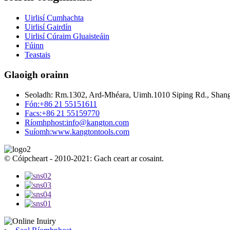
Uirlisí Cumhachta
Uirlisí Gairdín
Uirlisí Cúraim Gluaisteáin
Fúinn
Teastais
Glaoigh orainn
Seoladh:
Rm.1302, Ard-Mhéara, Uimh.1010 Siping Rd., Shangh
Fón:
+86 21 55151611
Facs:
+86 21 55159770
Ríomhphost:
info@kangton.com
Suíomh:
www.kangtontools.com
© Cóipcheart - 2010-2021: Gach ceart ar cosaint.