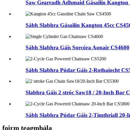
Saw Gearradh Adhmaid Gásailín Kangton
Sábh Slabhra Gásailín Kangton 45cc CS45
Sábh Slabhra Gáis Sorcóra Aonair CS4600
Sábh Slabhra Púdar Gáis 2-Rothaíocht CS
Slabhra Gáis 2 stróc Saw18 / 20-Inch Bar 
Sábh Slabhra Púdar Gáis 2-Timthriall 20-
foirm teagmhála