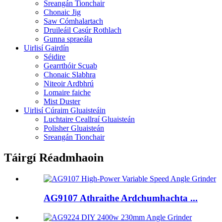
Sreangán Tionchair
Chonaic Jig
Saw Cómhalartach
Druileáil Casúr Rothlach
Gunna spraeála
Uirlisí Gairdín
Séidire
Gearrthóir Scuab
Chonaic Slabhra
Niteoir Ardbhrú
Lomaire faiche
Mist Duster
Uirlisí Cúraim Gluaisteáin
Luchtaire Ceallraí Gluaisteán
Polisher Gluaisteán
Sreangán Tionchair
Táirgí Réadmhaoin
AG9107 Athraithe Ardchumhachta ...