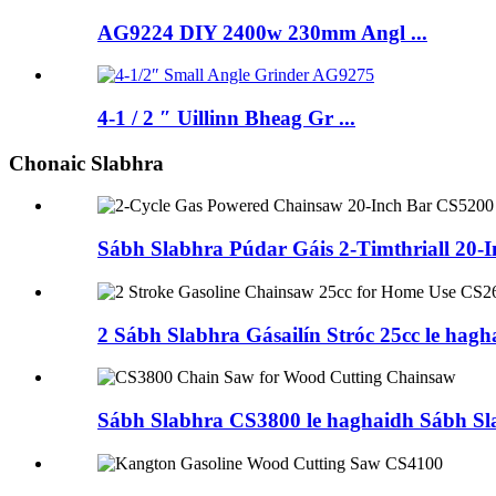
AG9224 DIY 2400w 230mm Angl ...
4-1 / 2 ″ Uillinn Bheag Gr ...
Chonaic Slabhra
Sábh Slabhra Púdar Gáis 2-Timthriall 20-
2 Sábh Slabhra Gásailín Stróc 25cc le hag
Sábh Slabhra CS3800 le haghaidh Sábh S