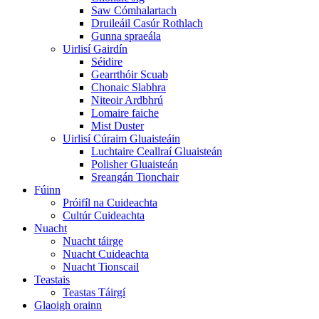
Saw Cómhalartach
Druileáil Casúr Rothlach
Gunna spraeála
Uirlisí Gairdín
Séidire
Gearrthóir Scuab
Chonaic Slabhra
Niteoir Ardbhrú
Lomaire faiche
Mist Duster
Uirlisí Cúraim Gluaisteáin
Luchtaire Ceallraí Gluaisteán
Polisher Gluaisteán
Sreangán Tionchair
Fúinn
Próifíl na Cuideachta
Cultúr Cuideachta
Nuacht
Nuacht táirge
Nuacht Cuideachta
Nuacht Tionscail
Teastais
Teastas Táirgí
Glaoigh orainn