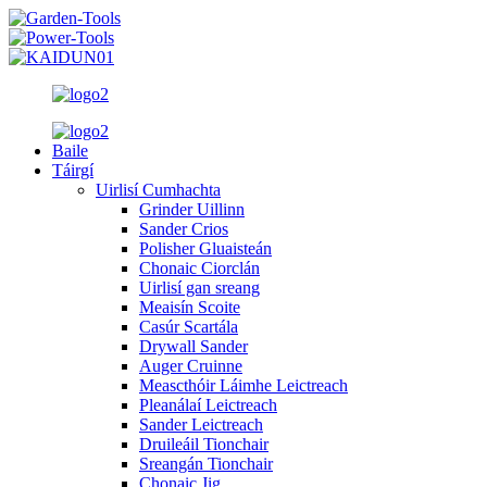
Baile
Táirgí
Uirlisí Cumhachta
Grinder Uillinn
Sander Crios
Polisher Gluaisteán
Chonaic Ciorclán
Uirlisí gan sreang
Meaisín Scoite
Casúr Scartála
Drywall Sander
Auger Cruinne
Meascthóir Láimhe Leictreach
Pleanálaí Leictreach
Sander Leictreach
Druileáil Tionchair
Sreangán Tionchair
Chonaic Jig