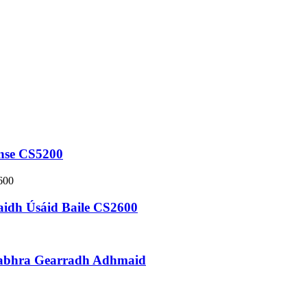
Inse CS5200
haidh Úsáid Baile CS2600
labhra Gearradh Adhmaid