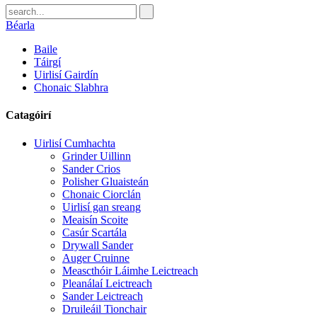
Béarla
Baile
Táirgí
Uirlisí Gairdín
Chonaic Slabhra
Catagóirí
Uirlisí Cumhachta
Grinder Uillinn
Sander Crios
Polisher Gluaisteán
Chonaic Ciorclán
Uirlisí gan sreang
Meaisín Scoite
Casúr Scartála
Drywall Sander
Auger Cruinne
Meascthóir Láimhe Leictreach
Pleanálaí Leictreach
Sander Leictreach
Druileáil Tionchair