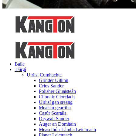
Baile
Táirgí
Uirlisí Cumhachta
Grinder Uillinn
Crios Sander
Polisher Gluaisteán
Chonaic Ciorclach
Uirlisí gan sreang
Meaisín gearrtha
Casúr Scartála
Drywall Sander
Auger an Domhain
Meascthóir Lámha Leictreach
Planer Leictreach