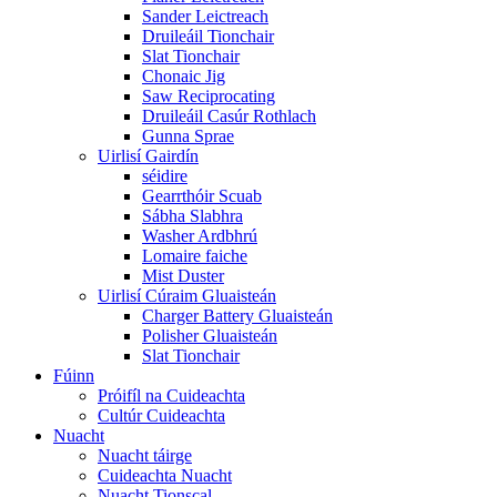
Sander Leictreach
Druileáil Tionchair
Slat Tionchair
Chonaic Jig
Saw Reciprocating
Druileáil Casúr Rothlach
Gunna Sprae
Uirlisí Gairdín
séidire
Gearrthóir Scuab
Sábha Slabhra
Washer Ardbhrú
Lomaire faiche
Mist Duster
Uirlisí Cúraim Gluaisteán
Charger Battery Gluaisteán
Polisher Gluaisteán
Slat Tionchair
Fúinn
Próifíl na Cuideachta
Cultúr Cuideachta
Nuacht
Nuacht táirge
Cuideachta Nuacht
Nuacht Tionscal