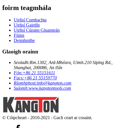
foirm teagmhála
Uirlisí Cumhachta
Uirlisí Gairdín
Uirlisí Cúraim Gluaisteán
Fúinn
Deimhnithe
Glaoigh orainn
Seoladh:
Rm.1302, Ard-Mhéara, Uimh.210 Siping Rd.,
Shanghai, 200086, An tSín
Fón:
+86 21 55151611
Facs:
+86 21 55159770
Ríomhphost:
info@kangton.com
Suíomh:
www.kangtontools.com
© Cóipcheart - 2010-2021 : Gach ceart ar cosaint.