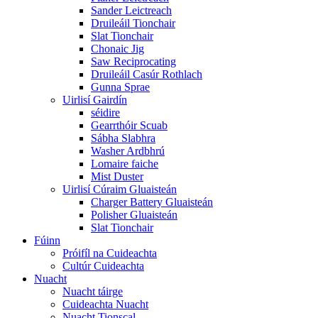
Sander Leictreach
Druileáil Tionchair
Slat Tionchair
Chonaic Jig
Saw Reciprocating
Druileáil Casúr Rothlach
Gunna Sprae
Uirlisí Gairdín
séidire
Gearrthóir Scuab
Sábha Slabhra
Washer Ardbhrú
Lomaire faiche
Mist Duster
Uirlisí Cúraim Gluaisteán
Charger Battery Gluaisteán
Polisher Gluaisteán
Slat Tionchair
Fúinn
Próifíl na Cuideachta
Cultúr Cuideachta
Nuacht
Nuacht táirge
Cuideachta Nuacht
Nuacht Tionscal