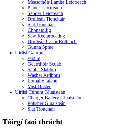
Meascthóir Lámha Leictreach
Planer Leictreach
Sander Leictreach
Druileáil Tionchair
Slat Tionchair
Chonaic Jig
Saw Reciprocating
Druileáil Casúr Rothlach
Gunna Sprae
Uirlisí Gairdín
séidire
Gearrthóir Scuab
Sábha Slabhra
Washer Ardbhrú
Lomaire faiche
Mist Duster
Uirlisí Cúraim Gluaisteán
Charger Battery Gluaisteán
Polisher Gluaisteán
Slat Tionchair
Táirgí faoi thrácht