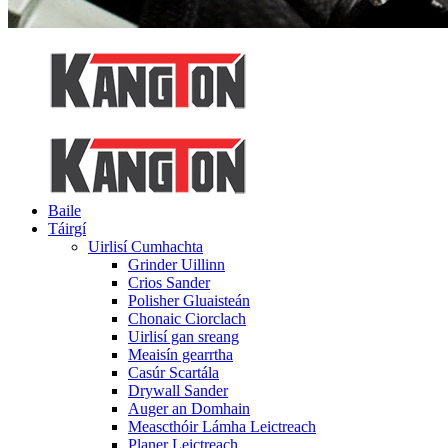
Baile
Táirgí
Uirlisí Cumhachta
Grinder Uillinn
Crios Sander
Polisher Gluaisteán
Chonaic Ciorclach
Uirlisí gan sreang
Meaisín gearrtha
Casúr Scartála
Drywall Sander
Auger an Domhain
Meascthóir Lámha Leictreach
Planer Leictreach