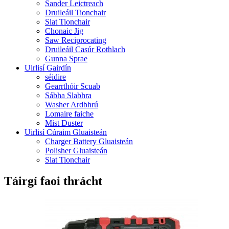
Sander Leictreach
Druileáil Tionchair
Slat Tionchair
Chonaic Jig
Saw Reciprocating
Druileáil Casúr Rothlach
Gunna Sprae
Uirlisí Gairdín
séidire
Gearrthóir Scuab
Sábha Slabhra
Washer Ardbhrú
Lomaire faiche
Mist Duster
Uirlisí Cúraim Gluaisteán
Charger Battery Gluaisteán
Polisher Gluaisteán
Slat Tionchair
Táirgí faoi thrácht