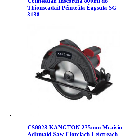
Coimeádán Inscortha 800ml do
Thionscadail Péinteála Éagsúla SG
3138
CS9923 KANGTON 235mm Meaisín
Adhmaid Saw Ciorclach Leictreach