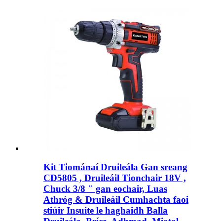
Kit Tiománaí Druileála Gan sreang
CD5805 , Druileáil Tionchair 18V ,
Chuck 3/8 ″ gan eochair, Luas
Athróg & Druileáil Cumhachta faoi
stiúir Insuite le haghaidh Balla