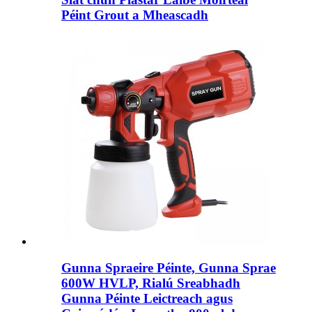
Péint Grout a Mheascadh
Gunna Spraeire Péinte, Gunna Sprae
600W HVLP, Rialú Sreabhadh
Gunna Péinte Leictreach agus