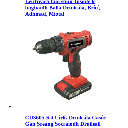
Leictreach faoi stiúir Insuite le
haghaidh Balla Druileála, Brící,
Adhmad, Miotal
CD3605 Kit Uirlis Druileála Casúr
Gan Sreang Socraíodh Druileáil