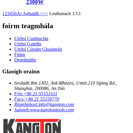
2300W
1
2
3
4
5
6
Ar Aghaidh >
>>
Leathanach 1/13
foirm teagmhála
Uirlisí Cumhachta
Uirlisí Gairdín
Uirlisí Cúraim Gluaisteán
Fúinn
Deimhnithe
Glaoigh orainn
Seoladh:
Rm.1302, Ard-Mhéara, Uimh.210 Siping Rd.,
Shanghai, 200086, An tSín
Fón:
+86 21 55151611
Facs:
+86 21 55159770
Ríomhphost:
info@kangton.com
Suíomh:
www.kangtontools.com