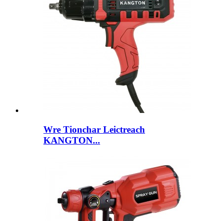
Wre Tionchar Leictreach
KANGTON...