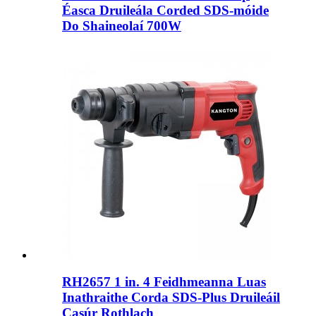
Éasca Druileála Corded SDS-móide
Do Shaineolaí 700W
RH2657 1 in. 4 Feidhmeanna Luas
Inathraithe Corda SDS-Plus Druileáil
Casúr Rothlach