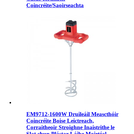
Coincréite/Saoirseachta
EM9712-1600W Druileáil Meascthóir
Coincréite Boise Leictreach,
Corraitheoir Stroighne Inaistrithe le
Slat chun Plástar Láibe Moirtéal