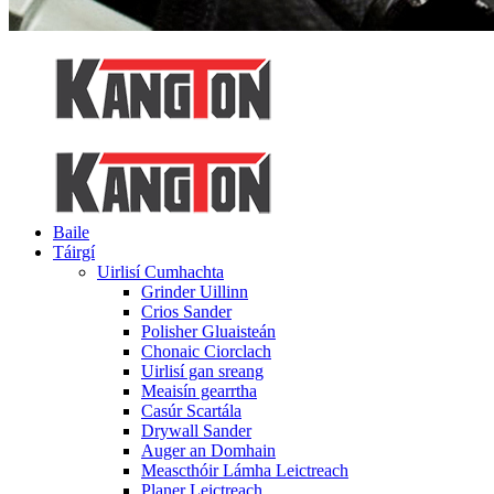
Baile
Táirgí
Uirlisí Cumhachta
Grinder Uillinn
Crios Sander
Polisher Gluaisteán
Chonaic Ciorclach
Uirlisí gan sreang
Meaisín gearrtha
Casúr Scartála
Drywall Sander
Auger an Domhain
Meascthóir Lámha Leictreach
Planer Leictreach