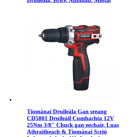
Druileála, Bríce, Adhmad, Miotal
Tiománaí Druileála Gan sreang
CD5801 Druileáil Cumhachta 12V
25Nm 3/8″ Chuck gan eochair, Luas
Athraitheach & Tiománaí Scriú