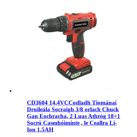
CD3604 14.4VCCodladh Tiománaí
Druileála Socraigh 3/8 orlach Chuck
Gan Eochracha, 2 Luas Athróg 18+1
Socrú Casmhóiminte , le Ceallra Li-
Ion 1.5AH