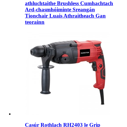
athluchtaithe Brushless Cumhachtach
Ard-chasmhóiminte Sreangán
Tionchair Luais Athraitheach Gan
teorainn
Casúr Rothlach RH2403 le Grip