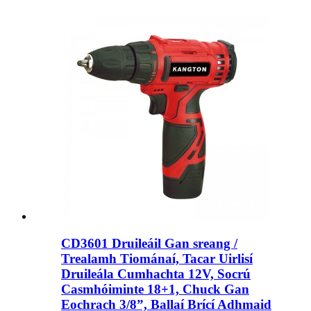
CD3601 Druileáil Gan sreang /
Trealamh Tiománaí, Tacar Uirlisí
Druileála Cumhachta 12V, Socrú
Casmhóiminte 18+1, Chuck Gan
Eochrach 3/8”, Ballaí Brící Adhmaid