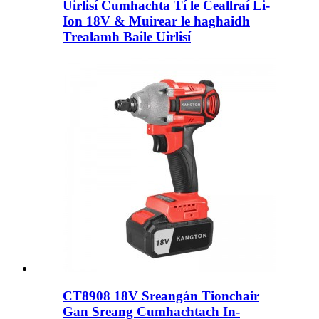
Uirlisí Cumhachta Tí le Ceallraí Li-
Ion 18V & Muirear le haghaidh
Trealamh Baile Uirlisí
CT8908 18V Sreangán Tionchair
Gan Sreang Cumhachtach In-