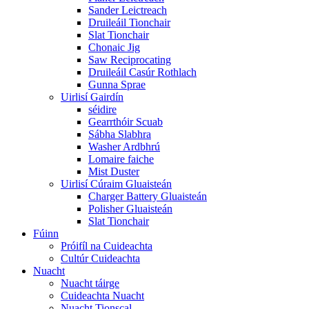
Sander Leictreach
Druileáil Tionchair
Slat Tionchair
Chonaic Jig
Saw Reciprocating
Druileáil Casúr Rothlach
Gunna Sprae
Uirlisí Gairdín
séidire
Gearrthóir Scuab
Sábha Slabhra
Washer Ardbhrú
Lomaire faiche
Mist Duster
Uirlisí Cúraim Gluaisteán
Charger Battery Gluaisteán
Polisher Gluaisteán
Slat Tionchair
Fúinn
Próifíl na Cuideachta
Cultúr Cuideachta
Nuacht
Nuacht táirge
Cuideachta Nuacht
Nuacht Tionscal