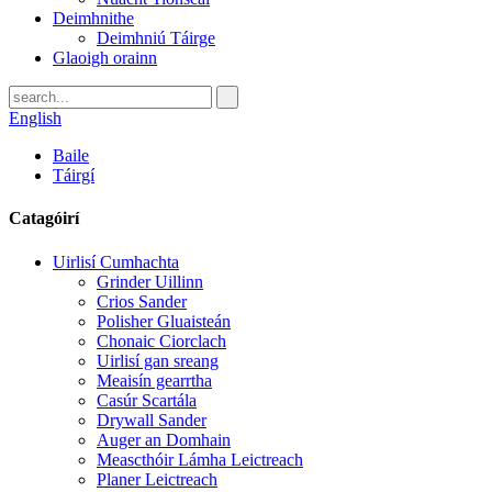
Deimhnithe
Deimhniú Táirge
Glaoigh orainn
English
Baile
Táirgí
Catagóirí
Uirlisí Cumhachta
Grinder Uillinn
Crios Sander
Polisher Gluaisteán
Chonaic Ciorclach
Uirlisí gan sreang
Meaisín gearrtha
Casúr Scartála
Drywall Sander
Auger an Domhain
Meascthóir Lámha Leictreach
Planer Leictreach