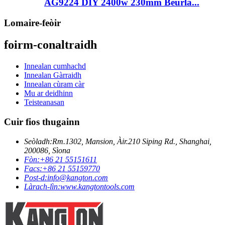
AG9224 DIY 2400w 230mm Beurla...
Lomaire-feòir
foirm-conaltraidh
Innealan cumhachd
Innealan Gàrraidh
Innealan cùram càr
Mu ar deidhinn
Teisteanasan
Cuir fios thugainn
Seòladh:
Rm.1302, Mansion, Àir.210 Siping Rd., Shanghai,
200086, Sìona
Fòn:
+86 21 55151611
Facs:
+86 21 55159770
Post-d:
info@kangton.com
Làrach-lìn:
www.kangtontools.com