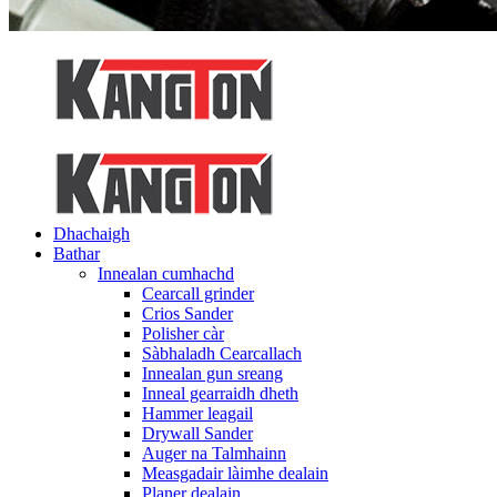
Dhachaigh
Bathar
Innealan cumhachd
Cearcall grinder
Crios Sander
Polisher càr
Sàbhaladh Cearcallach
Innealan gun sreang
Inneal gearraidh dheth
Hammer leagail
Drywall Sander
Auger na Talmhainn
Measgadair làimhe dealain
Planer dealain