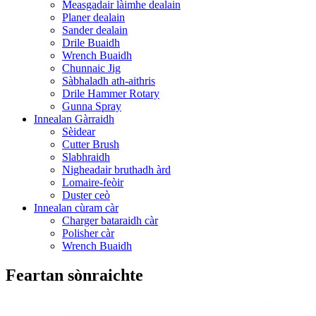
Measgadair làimhe dealain
Planer dealain
Sander dealain
Drile Buaidh
Wrench Buaidh
Chunnaic Jig
Sàbhaladh ath-aithris
Drile Hammer Rotary
Gunna Spray
Innealan Gàrraidh
Sèidear
Cutter Brush
Slabhraidh
Nigheadair bruthadh àrd
Lomaire-feòir
Duster ceò
Innealan cùram càr
Charger bataraidh càr
Polisher càr
Wrench Buaidh
Feartan sònraichte