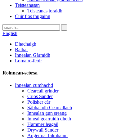
Teisteanasan
Teisteanas toraidh
Cuir fios thugainn
English
Dhachaigh
Bathar
Innealan Gàrraidh
Lomaire-feòir
Roinnean-seòrsa
Innealan cumhachd
Cearcall grinder
Crios Sander
Polisher càr
Sàbhaladh Cearcallach
Innealan gun sreang
Inneal gearraidh dheth
Hammer leagail
Drywall Sander
Auger na Talmhainn