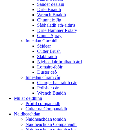
Sander dealain
Drile Buaidh
Wrench Buaidh
Chunnaic Jig
Sàbhaladh ath-aithris
Drile Hammer Rotary
Gunna Spray
Innealan Gàrraidh
Sèidear
Cutter Brush
Slabhraidh
Nigheadair bruthadh àrd
Lomaire-feòir
Duster ceò
Innealan cùram càr
Charger bataraidh càr
Polisher càr
Wrench Buaidh
Mu ar deidhinn
Pròifil companaidh
Cultar na Companaidh
Naidheachdan
Naidheachdan toraidh
Naidheachdan Companaidh
Naidheachdan gnìomhachas