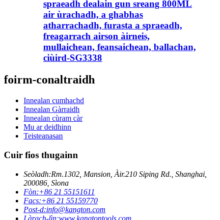
spraeadh dealain gun sreang 800ML
air ùrachadh, a ghabhas
atharrachadh, furasta a spraeadh,
freagarrach airson àirneis,
mullaichean, feansaichean, ballachan,
ciùird-SG3338
foirm-conaltraidh
Innealan cumhachd
Innealan Gàrraidh
Innealan cùram càr
Mu ar deidhinn
Teisteanasan
Cuir fios thugainn
Seòladh:
Rm.1302, Mansion, Àir.210 Siping Rd., Shanghai,
200086, Sìona
Fòn:
+86 21 55151611
Facs:
+86 21 55159770
Post-d:
info@kangton.com
Làrach-lìn:
www.kangtontools.com