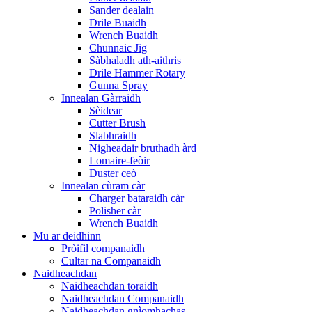
Sander dealain
Drile Buaidh
Wrench Buaidh
Chunnaic Jig
Sàbhaladh ath-aithris
Drile Hammer Rotary
Gunna Spray
Innealan Gàrraidh
Sèidear
Cutter Brush
Slabhraidh
Nigheadair bruthadh àrd
Lomaire-feòir
Duster ceò
Innealan cùram càr
Charger bataraidh càr
Polisher càr
Wrench Buaidh
Mu ar deidhinn
Pròifil companaidh
Cultar na Companaidh
Naidheachdan
Naidheachdan toraidh
Naidheachdan Companaidh
Naidheachdan gnìomhachas