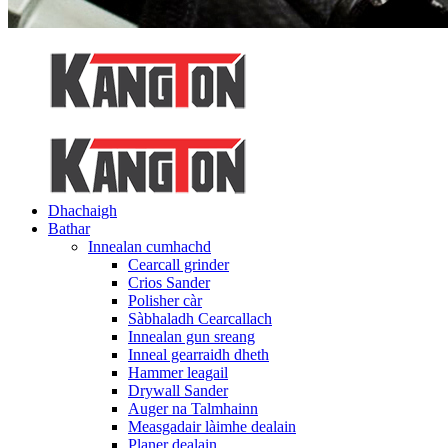
Dhachaigh
Bathar
Innealan cumhachd
Cearcall grinder
Crios Sander
Polisher càr
Sàbhaladh Cearcallach
Innealan gun sreang
Inneal gearraidh dheth
Hammer leagail
Drywall Sander
Auger na Talmhainn
Measgadair làimhe dealain
Planer dealain