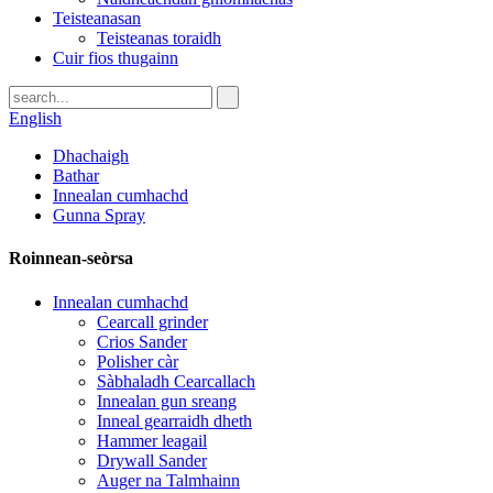
Teisteanasan
Teisteanas toraidh
Cuir fios thugainn
English
Dhachaigh
Bathar
Innealan cumhachd
Gunna Spray
Roinnean-seòrsa
Innealan cumhachd
Cearcall grinder
Crios Sander
Polisher càr
Sàbhaladh Cearcallach
Innealan gun sreang
Inneal gearraidh dheth
Hammer leagail
Drywall Sander
Auger na Talmhainn