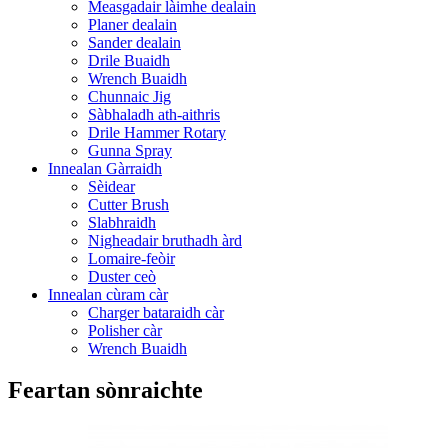
Measgadair làimhe dealain
Planer dealain
Sander dealain
Drile Buaidh
Wrench Buaidh
Chunnaic Jig
Sàbhaladh ath-aithris
Drile Hammer Rotary
Gunna Spray
Innealan Gàrraidh
Sèidear
Cutter Brush
Slabhraidh
Nigheadair bruthadh àrd
Lomaire-feòir
Duster ceò
Innealan cùram càr
Charger bataraidh càr
Polisher càr
Wrench Buaidh
Feartan sònraichte