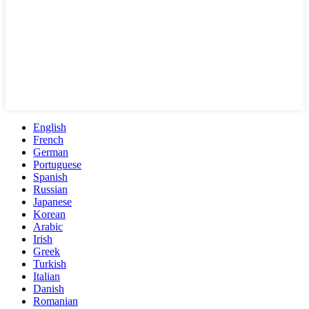
English
French
German
Portuguese
Spanish
Russian
Japanese
Korean
Arabic
Irish
Greek
Turkish
Italian
Danish
Romanian