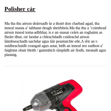
Polisher càr
Ma tha thu airson deàrrsadh ùr a thoirt don charbad agad, tha
inneal snasta a’ tabhann deagh sheirbheis.Ma tha thu a ’coimhead
airson inneal ioma-adhbhar, is e an snasar ceàrn an roghainn as
fheàrr dhut, oir faodar a chleachdadh cuideachd airson
làimhseachadh uachdar agus làir peantaichte eile.A rèir an t-
suidheachaidh ceangail agus astar, bidh an inneal seo eadhon a’
faighinn obair bleith / gainmhich sìmplidh air fiodh, meatailt agus
plastaig.