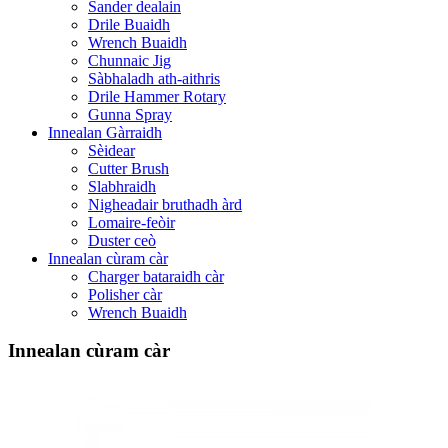
Sander dealain
Drile Buaidh
Wrench Buaidh
Chunnaic Jig
Sàbhaladh ath-aithris
Drile Hammer Rotary
Gunna Spray
Innealan Gàrraidh
Sèidear
Cutter Brush
Slabhraidh
Nigheadair bruthadh àrd
Lomaire-feòir
Duster ceò
Innealan cùram càr
Charger bataraidh càr
Polisher càr
Wrench Buaidh
Innealan cùram càr