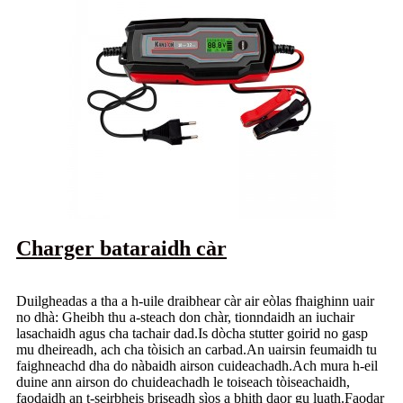
Charger bataraidh càr
Duilgheadas a tha a h-uile draibhear càr air eòlas fhaighinn uair
no dhà: Gheibh thu a-steach don chàr, tionndaidh an iuchair
lasachaidh agus cha tachair dad.Is dòcha stutter goirid no gasp
mu dheireadh, ach cha tòisich an carbad.An uairsin feumaidh tu
faighneachd dha do nàbaidh airson cuideachadh.Ach mura h-eil
duine ann airson do chuideachadh le toiseach tòiseachaidh,
faodaidh an t-seirbheis briseadh sìos a bhith daor gu luath.Faodar