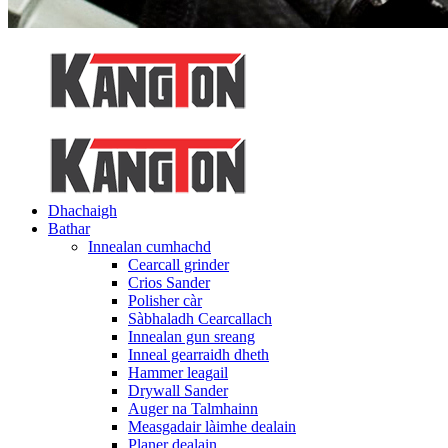
Dhachaigh
Bathar
Innealan cumhachd
Cearcall grinder
Crios Sander
Polisher càr
Sàbhaladh Cearcallach
Innealan gun sreang
Inneal gearraidh dheth
Hammer leagail
Drywall Sander
Auger na Talmhainn
Measgadair làimhe dealain
Planer dealain