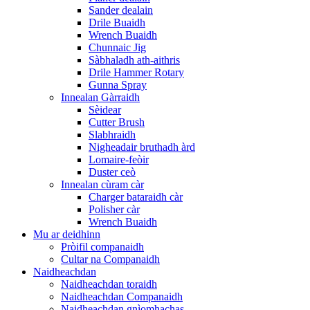
Sander dealain
Drile Buaidh
Wrench Buaidh
Chunnaic Jig
Sàbhaladh ath-aithris
Drile Hammer Rotary
Gunna Spray
Innealan Gàrraidh
Sèidear
Cutter Brush
Slabhraidh
Nigheadair bruthadh àrd
Lomaire-feòir
Duster ceò
Innealan cùram càr
Charger bataraidh càr
Polisher càr
Wrench Buaidh
Mu ar deidhinn
Pròifil companaidh
Cultar na Companaidh
Naidheachdan
Naidheachdan toraidh
Naidheachdan Companaidh
Naidheachdan gnìomhachas