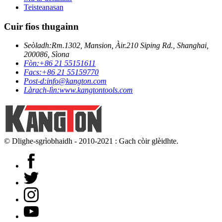
Teisteanasan
Cuir fios thugainn
Seòladh:
Rm.1302, Mansion, Àir.210 Siping Rd., Shanghai,
200086, Sìona
Fòn:
+86 21 55151611
Facs:
+86 21 55159770
Post-d:
info@kangton.com
Làrach-lìn:
www.kangtontools.com
© Dlighe-sgrìobhaidh - 2010-2021 : Gach còir glèidhte.