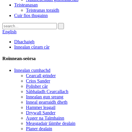
Teisteanasan
Teisteanas toraidh
Cuir fios thugainn
English
Dhachaigh
Innealan cùram càr
Roinnean-seòrsa
Innealan cumhachd
Cearcall grinder
Crios Sander
Polisher càr
Sàbhaladh Cearcallach
Innealan gun sreang
Inneal gearraidh dheth
Hammer leagail
Drywall Sander
Auger na Talmhainn
Measgadair làimhe dealain
Planer dealain