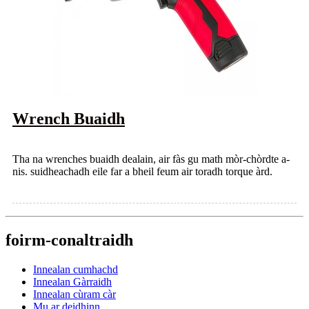
Wrench Buaidh
Tha na wrenches buaidh dealain, air fàs gu math mòr-chòrdte a-
nis. suidheachadh eile far a bheil feum air toradh torque àrd.
foirm-conaltraidh
Innealan cumhachd
Innealan Gàrraidh
Innealan cùram càr
Mu ar deidhinn