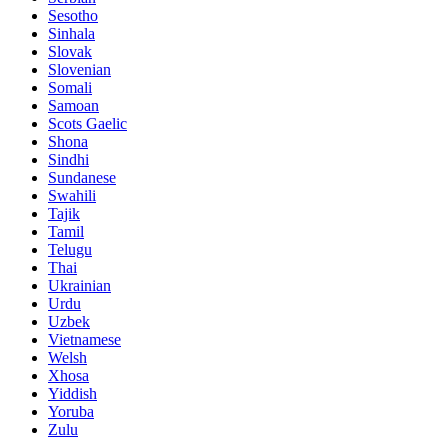
Sesotho
Sinhala
Slovak
Slovenian
Somali
Samoan
Scots Gaelic
Shona
Sindhi
Sundanese
Swahili
Tajik
Tamil
Telugu
Thai
Ukrainian
Urdu
Uzbek
Vietnamese
Welsh
Xhosa
Yiddish
Yoruba
Zulu