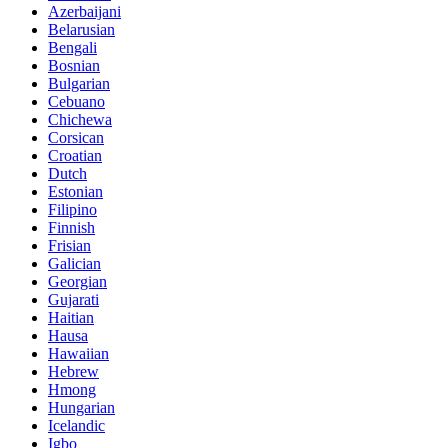
Azerbaijani
Belarusian
Bengali
Bosnian
Bulgarian
Cebuano
Chichewa
Corsican
Croatian
Dutch
Estonian
Filipino
Finnish
Frisian
Galician
Georgian
Gujarati
Haitian
Hausa
Hawaiian
Hebrew
Hmong
Hungarian
Icelandic
Igbo