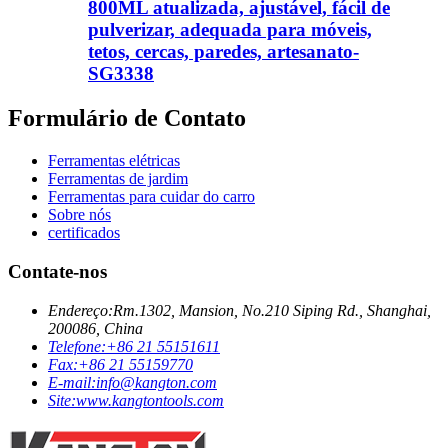
800ML atualizada, ajustável, fácil de
pulverizar, adequada para móveis,
tetos, cercas, paredes, artesanato-
SG3338
Formulário de Contato
Ferramentas elétricas
Ferramentas de jardim
Ferramentas para cuidar do carro
Sobre nós
certificados
Contate-nos
Endereço:
Rm.1302, Mansion, No.210 Siping Rd., Shanghai,
200086, China
Telefone:
+86 21 55151611
Fax:
+86 21 55159770
E-mail:
info@kangton.com
Site:
www.kangtontools.com