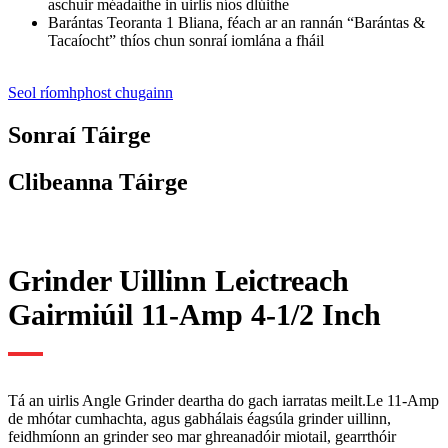
aschuir méadaithe in uirlis níos dlúithe
Barántas Teoranta 1 Bliana, féach ar an rannán “Barántas &
Tacaíocht” thíos chun sonraí iomlána a fháil
Seol ríomhphost chugainn
Sonraí Táirge
Clibeanna Táirge
Grinder Uillinn Leictreach
Gairmiúil 11-Amp 4-1/2 Inch
Tá an uirlis Angle Grinder deartha do gach iarratas meilt.Le 11-Amp
de mhótar cumhachta, agus gabhálais éagsúla grinder uillinn,
feidhmíonn an grinder seo mar ghreanadóir miotail, gearrthóir