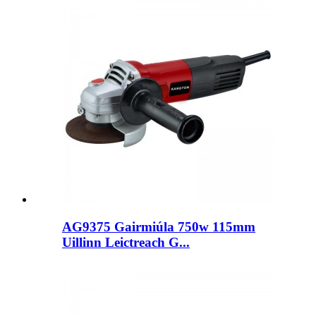
AG9375 Gairmiúla 750w 115mm
Uillinn Leictreach G...