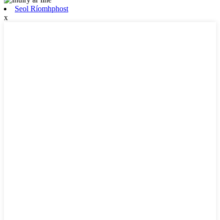
Seol Ríomhphost
x