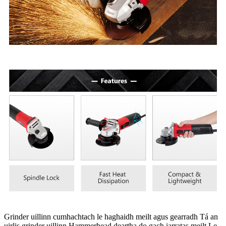
Grinder uillinn cumhachtach le haghaidh meilt agus gearradh Tá an
uirlis grinder uillinn Hammerhead deartha do gach iarratas meilt.Le