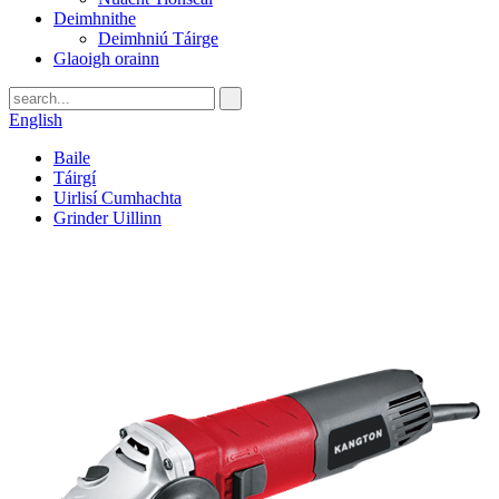
Deimhnithe
Deimhniú Táirge
Glaoigh orainn
English
Baile
Táirgí
Uirlisí Cumhachta
Grinder Uillinn