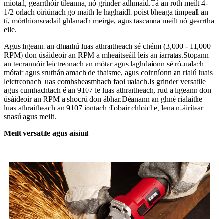
miotail, gearrthóir tíleanna, nó grinder adhmaid.Tá an roth meilt 4-
1/2 orlach oiriúnach go maith le haghaidh poist bheaga timpeall an
tí, mórthionscadail ghlanadh meirge, agus tascanna meilt nó gearrtha
eile.
Agus ligeann an dhiailiú luas athraitheach sé chéim (3,000 - 11,000
RPM) don úsáideoir an RPM a mheaitseáil leis an iarratas.Stopann
an teorannóir leictreonach an mótar agus laghdaíonn sé ró-ualach
mótair agus sruthán amach de thaisme, agus coinníonn an rialú luais
leictreonach luas comhsheasmhach faoi ualach.Is grinder versatile
agus cumhachtach é an 9107 le luas athraitheach, rud a ligeann don
úsáideoir an RPM a shocrú don ábhar.Déanann an ghné rialaithe
luas athraitheach an 9107 iontach d'obair chloiche, lena n-áirítear
snasú agus meilt.
Meilt versatile agus áisiúil