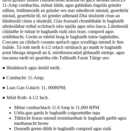
11-Amp cumhachta, mótair láidir, agus gabhálais éagsúla grinder
uillinn, feidhmeoidh an grinder seo mar mheilteoir miotail, gearrthóir
miotail, gearrthóir tíl, nó grinder adhmaid.Dhá shuíomh chun an
láimhseáil cúnta a shuiteáil, Glas fearsaid chomhtháite le haghaidh
athsholáthar rothaí scríobach níos tapúla agus níos éasca, Láimhseáil
clúdaithe le rubair le haghaidh rialú níos fearr, compord agus
solúbthacht, Greim ar mhéid beag le haghaidh tuirse laghdaithe,
Coscann an clúdach cosanta spréach agus sceallóga miotail le linn
úsáide. Tá roth meilt 4-1/2 orlach oiriúnach go maith le haghaidh
poist bheaga timpeall an tí, mórthionscadail ghlanadh meirge, agus
tascanna meilt nó gearrtha eile.Tuilleadh Faoin Táirge seo:
● Ilúsáideach agus áisiúil meilt;
● Cumhacht: 11-Amp;
● Luas Gan Ualach: 11, 000RPM;
● Méid Roth: 4-1/2 Inch.
Mótar cumhachtach 11.0 Amp le 11,000 RPM
Uirlis-gan garda le haghaidh coigeartuithe tapa
Tithíocht fearas miotail tromshaothair le haghaidh garbh agus
marthanacht breise
Dearadh greim dlúth le haghaidh compord agus rialú