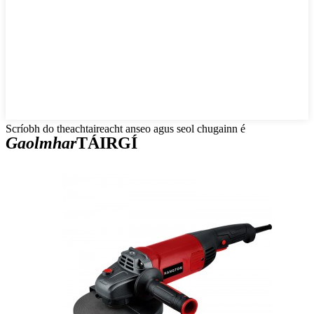
Scríobh do theachtaireacht anseo agus seol chugainn é
Gaolmhar
TÁIRGÍ