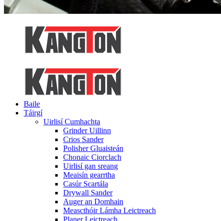
Baile
Táirgí
Uirlisí Cumhachta
Grinder Uillinn
Crios Sander
Polisher Gluaisteán
Chonaic Ciorclach
Uirlisí gan sreang
Meaisín gearrtha
Casúr Scartála
Drywall Sander
Auger an Domhain
Meascthóir Lámha Leictreach
Planer Leictreach