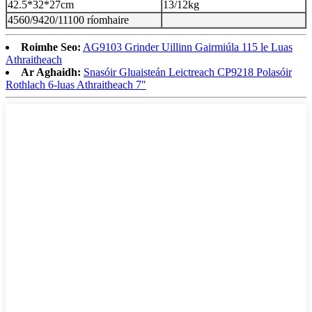
42.5*32*27cm
13/12kg
4560/9420/11100 ríomhaire
Roimhe Seo:
AG9103 Grinder Uillinn Gairmiúla 115 le Luas
Athraitheach
Ar Aghaidh:
Snasóir Gluaisteán Leictreach CP9218 Polasóir
Rothlach 6-luas Athraitheach 7″