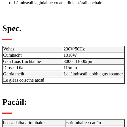
Láimhseáil laghdaithe creathadh le stóráil eochair
Spec.
Voltas
230V/50Hz
Cumhacht
1010W
Gan Luas Luchtaithe
3000- 11000rpm
Diosca Dia
115mm
Garda meilt
Le láimhseáil taobh agus spanner
Le gléas coiscthe atosú
Pacáil:
bosca datha / ríomhaire
6 ríomhaire / cartán