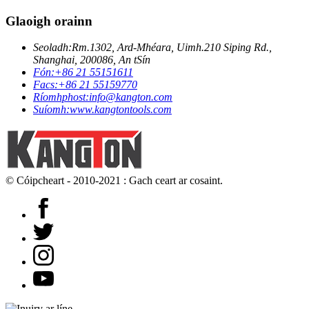
Glaoigh orainn
Seoladh:
Rm.1302, Ard-Mhéara, Uimh.210 Siping Rd.,
Shanghai, 200086, An tSín
Fón:
+86 21 55151611
Facs:
+86 21 55159770
Ríomhphost:
info@kangton.com
Suíomh:
www.kangtontools.com
© Cóipcheart - 2010-2021 : Gach ceart ar cosaint.