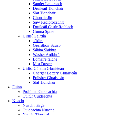
Sander Leictreach
Druileáil Tionchair
Slat Tionchair
Chonaic Jig
Saw Reciprocating
Druileáil Casúr Rothlach
Gunna Sprae
Uirlisí Gairdín
séidire
Gearrthóir Scuab
Sábha Slabhra
Washer Ardbhrú
Lomaire faiche
Mist Duster
Uirlisí Cúraim Gluaisteán
Charger Battery Gluaisteán
Polisher Gluaisteán
Slat Tionchair
Fúinn
Próifíl na Cuideachta
Cultúr Cuideachta
Nuacht
Nuacht táirge
Cuideachta Nuacht
Nuacht Tionscal