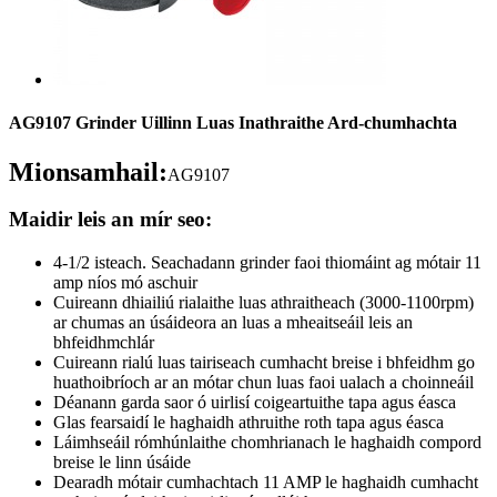
AG9107 Grinder Uillinn Luas Inathraithe Ard-chumhachta
Mionsamhail:
AG9107
Maidir leis an mír seo:
4-1/2 isteach. Seachadann grinder faoi thiomáint ag mótair 11
amp níos mó aschuir
Cuireann dhiailiú rialaithe luas athraitheach (3000-1100rpm)
ar chumas an úsáideora an luas a mheaitseáil leis an
bhfeidhmchlár
Cuireann rialú luas tairiseach cumhacht breise i bhfeidhm go
huathoibríoch ar an mótar chun luas faoi ualach a choinneáil
Déanann garda saor ó uirlisí coigeartuithe tapa agus éasca
Glas fearsaidí le haghaidh athruithe roth tapa agus éasca
Láimhseáil rómhúnlaithe chomhrianach le haghaidh compord
breise le linn úsáide
Dearadh mótair cumhachtach 11 AMP le haghaidh cumhacht