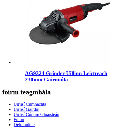
AG9324 Grinder Uillinn Leictreach
230mm Gairmiúla
foirm teagmhála
Uirlisí Cumhachta
Uirlisí Gairdín
Uirlisí Cúraim Gluaisteán
Fúinn
Deimhnithe